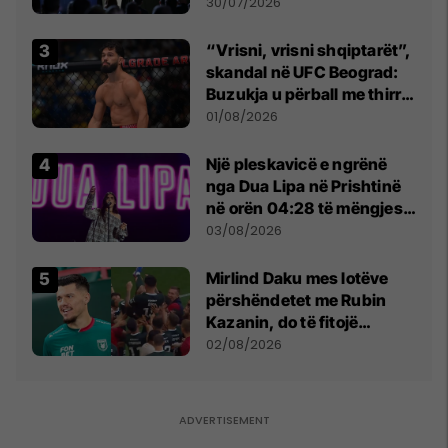
së
30/07/2026
“Vrisni, vrisni shqiptarët”,
skandal në UFC Beograd:
Buzukja u përball me thirrje
anti-shqiptare nga
01/08/2026
tribunat
Një pleskavicë e ngrënë
nga Dua Lipa në Prishtinë
në orën 04:28 të mëngjesit
- dhe bota digjitale serbe
03/08/2026
shpall gjendjen e luftës
Mirlind Daku mes lotëve
përshëndetet me Rubin
Kazanin, do të fitojë
miliona te Spartak Moska
02/08/2026