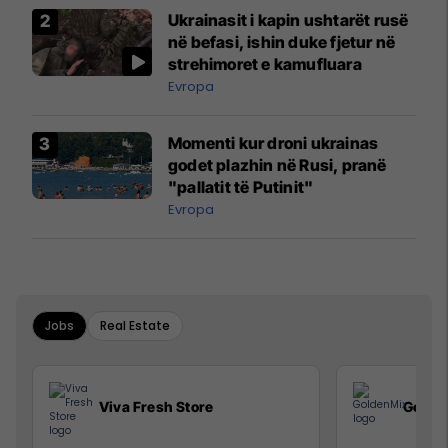
Ukrainasit i kapin ushtarët rusë
në befasi, ishin duke fjetur në
strehimoret e kamufluara
Evropa
Momenti kur droni ukrainas
godet plazhin në Rusi, pranë
"pallatit të Putinit"
Evropa
Jobs
Real Estate
Viva Fresh Store
Golde