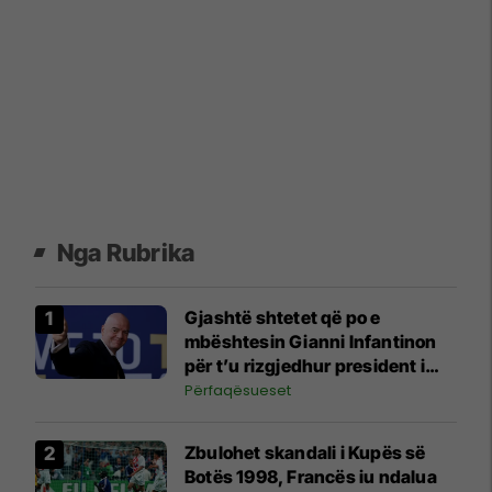
Nga Rubrika
Gjashtë shtetet që po e
mbështesin Gianni Infantinon
për t’u rizgjedhur president i
FIFA-s
Përfaqësueset
Zbulohet skandali i Kupës së
Botës 1998, Francës iu ndalua