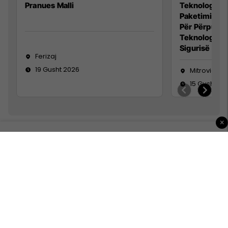
Pranues Malli
Teknolog/e p
Paketimin e 
Për Përpunim
Teknolog/e 
Sigurisë së 
Ferizaj
19 Gusht 2026
Mitrovicë
15 Gusht 20
×