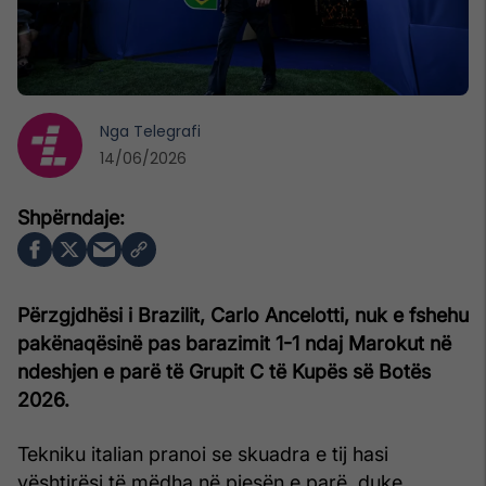
Nga
Telegrafi
14/06/2026
Përzgjdhësi i Brazilit, Carlo Ancelotti, nuk e fshehu
pakënaqësinë pas barazimit 1-1 ndaj Marokut në
ndeshjen e parë të Grupit C të Kupës së Botës
2026.
Tekniku italian pranoi se skuadra e tij hasi
vështirësi të mëdha në pjesën e parë, duke