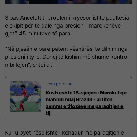
Sipas Ancelottit, problemi kryesor ishte paaftësia
e ekipit për të dalë nga presioni i marokenëve
gjatë 45 minutave të para.
“Në pjesën e parë patëm vështirësi të dilnim nga
presioni i tyre. Duhej të kishim më shumë kontroll
mbi lojën”, shtoi ai.
Kush është 18-vjeçari i Marokut që
mahniti ndaj Brazilit - ai fiton
zemrat e tifozëve me paraqitjen e
tij
Kur u pyet nëse ishte i kënaqur me paraqitjen e