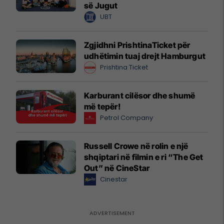
së Jugut
UBT
Zgjidhni PrishtinaTicket për
udhëtimin tuaj drejt Hamburgut
Prishtina Ticket
Karburant cilësor dhe shumë
më tepër!
Petrol Company
Russell Crowe në rolin e një
shqiptari në filmin e ri “The Get
Out” në CineStar
Cinestar