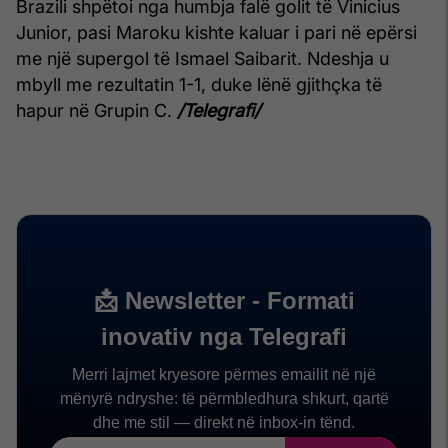
Brazili shpëtoi nga humbja falë golit të Vinicius
Junior, pasi Maroku kishte kaluar i pari në epërsi
me një supergol të Ismael Saibarit. Ndeshja u
mbyll me rezultatin 1-1, duke lënë gjithçka të
hapur në Grupin C.
/Telegrafi/