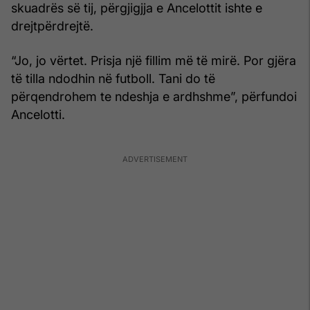
skuadrës së tij, përgjigjja e Ancelottit ishte e
drejtpërdrejtë.
“Jo, jo vërtet. Prisja një fillim më të mirë. Por gjëra
të tilla ndodhin në futboll. Tani do të
përqendrohem te ndeshja e ardhshme”, përfundoi
Ancelotti.