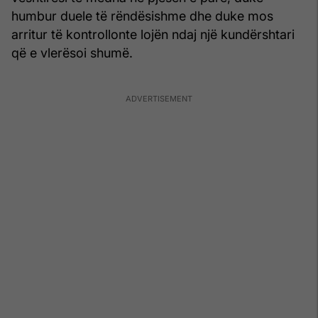
humbur duele të rëndësishme dhe duke mos
arritur të kontrollonte lojën ndaj një kundërshtari
që e vlerësoi shumë.