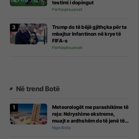
testimi i dopingut
Përfaqësueset
Trump do të bëjë gjithçka për ta
mbajtur Infantinon në krye të
FIFA-s
Përfaqësueset
Në trend Botë
Meteorologët me parashikime të
reja: Ndryshime ekstreme,
muajt e ardhshëm do të jenë të
pazakontë
Nga Bota