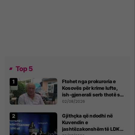
Top 5
Ftohet nga prokuroria e
Kosovës për krime lufte,
ish-gjenerali serb thotë se
dikush e tradhtoi në
02/08/2026
Beograd
Gjithçka që ndodhi në
Kuvendin e
jashtëzakonshëm të LDK-