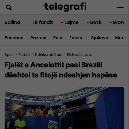
Ballina
Të fundit
Lajme
Botë
Ekono
Prishtina
Prizreni
Peja
Ferizaj
Gjakova
Mitrov
Sport
>
Futboll
>
Ndërkombëtare
>
Përfaqësueset
Fjalët e Ancelottit pasi Brazili
dështoi ta fitojë ndeshjen hapëse