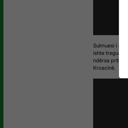
Sulmuesi i njo
ishte treguar 
ndërsa pritet t
Kroacinë.