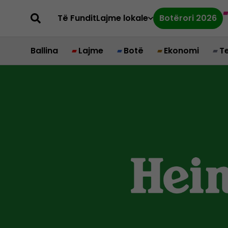
Të Fundit
Lajme lokale
Botërori 2026
Ballina
Lajme
Botë
Ekonomi
T