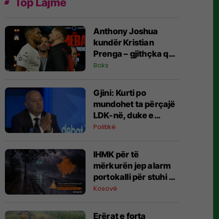
Top Lajme
Anthony Joshua
kundër Kristian
Prenga – gjithçka që
duhet të dini për
Boks
superduelin në
Arabinë Saudite
Gjini: Kurti po
mundohet ta përçajë
LDK-në, duke e
thirrur në
Politikë
bashkëqeverisje
​IHMK për të
mërkurën jep alarm
portokalli për stuhi në
gjithë Kosovën
Kosovë
Erërat e forta