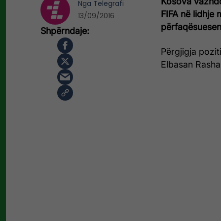
Kosova vazhdon
Nga
Telegrafi
FIFA në lidhje 
13/09/2016
përfaqësuesen
Përgjigja pozi
Elbasan Rashan