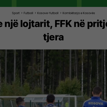
Sport
>
Futboll
>
Kosove-futboll
>
Kombëtarja e Kosovës
e një lojtarit, FFK në pritj
tjera