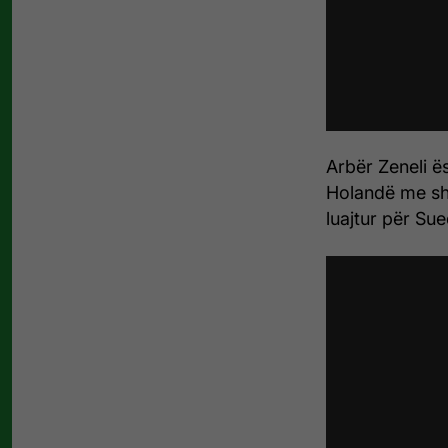
Arbër Zeneli ës
Holandë me sh
luajtur për Sue