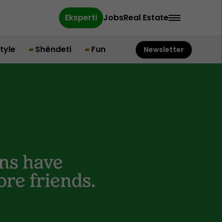
Eksperti
Jobs
Real Estate
style
Shëndeti
Fun
Newsletter