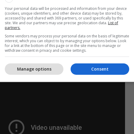
Your personal data will be processed and information from your device
(cookies, unique identifiers, and other device data) may be stored by,
accessed by and shared with 369 partners, or used specifically by this
site. We and our partners may use precise geolocation data.
List of
partners.
Some vendors may process your personal data on the basis of legitimate
interest, which you can object to by managing your options below. Look
for a link at the bottom of this page or in the site menu to manage or
hur Besart Berisha që luan me Melbourne Victory
withdraw consent in privacy and cookie settings.
muaj më parë që do të vinte të luante për Kosovë,
ë jetë i gatshëm t’i prijë sulmit për ndeshjen me
Manage options
Consent