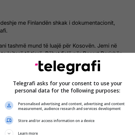
deshje me Finlandën shkak i dokumentacionit,
afi.
ani tashmë mund të luajë për Kosovën. Jemi në
 te lojtarë të tjerë. Bëhet fjalë për Besart Berishën,
dhe Adis Nurkovicin”, ka thënë menaxheri i
së Kosovës, Bajram Shala për Telegrafi.
Telegrafi asks for your consent to use your
personal data for the following purposes:
Personalised advertising and content, advertising and content
measurement, audience research and services development
Store and/or access information on a device
Learn more