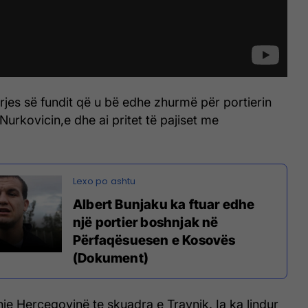
urjes së fundit që u bë edhe zhurmë për portierin
Nurkovicin,e dhe ai pritet të pajiset me
Albert Bunjaku ka ftuar edhe
një portier boshnjak në
Përfaqësuesen e Kosovës
(Dokument)
nje Hercegovinë te skuadra e Travnik. Ia ka lindur