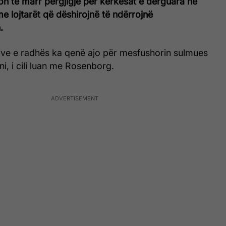
 të marr përgjigje për kërkesat e dërguara në
me lojtarët që dëshirojnë të ndërrojnë
.
tive e radhës ka qenë ajo për mesfushorin sulmues
i, i cili luan me Rosenborg.