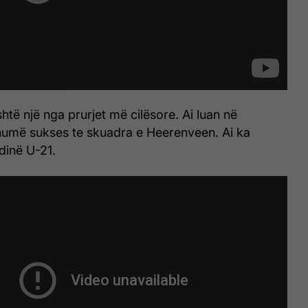
htë një nga prurjet më cilësore. Ai luan në
umë sukses te skuadra e Heerenveen. Ai ka
dinë U-21.