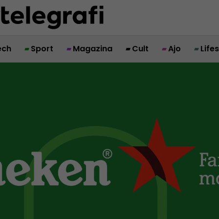
ech
Sport
Magazina
Cult
Ajo
Life