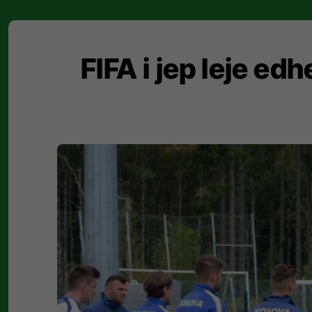
FIFA i jep leje edh