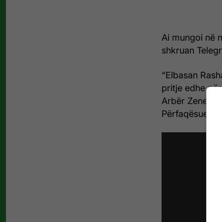
Ai mungoi në n
shkruan Telegr
“Elbasan Rash
pritje edhe për
Arbër Zenelin 
Përfaqësueses 