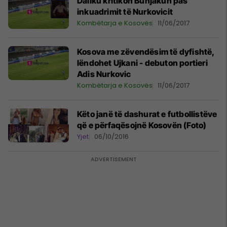
Dallku kritikon Bunjakun pas
inkuadrimit të Nurkovicit
Kombëtarja e Kosovës
11/06/2017
Kosova me zëvendësim të dyfishtë,
lëndohet Ujkani - debuton portieri
Adis Nurkovic
Kombëtarja e Kosovës
11/06/2017
Këto janë të dashurat e futbollistëve
që e përfaqësojnë Kosovën (Foto)
Yjet
06/10/2016