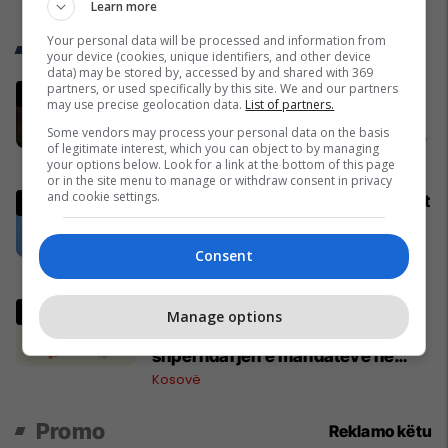
Learn more
Your personal data will be processed and information from
Trend Telegrafi
your device (cookies, unique identifiers, and other device
data) may be stored by, accessed by and shared with 369
partners, or used specifically by this site. We and our partners
Dita do shndërrohet në natë për
may use precise geolocation data.
List of partners.
më mbi 6 minuta, po afron eklipsi
Some vendors may process your personal data on the basis
diellor më i gjatë i shekullit të 21-të
of legitimate interest, which you can object to by managing
Shkencë
your options below. Look for a link at the bottom of this page
or in the site menu to manage or withdraw consent in privacy
and cookie settings.
Lushtaku: Ti, Dejona e Aleksandrit
nga Greqia, a të ka sjellë në
Kosovë shërbimi grek, serb apo
Consent
rus?
Kosovë
Cakolli: Afër përfundimit të
Manage options
numërimit, pritet ndryshim në
shpërndarjen e mandateve në
Kuvend
Kosovë
Promo
Reklamo këtu