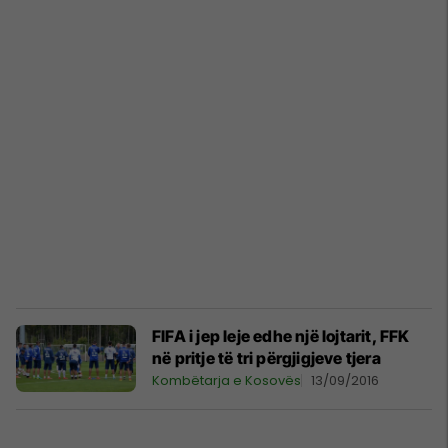
FIFA i jep leje edhe një lojtarit, FFK
në pritje të tri përgjigjeve tjera
Kombëtarja e Kosovës
13/09/2016