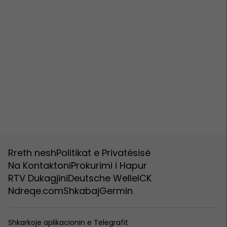
Rreth nesh
Politikat e Privatësisë
Na Kontaktoni
Prokurimi i Hapur
RTV Dukagjini
Deutsche Welle
ICK
Ndreqe.com
Shkabaj
Germin
Shkarkoje aplikacionin e Telegrafit