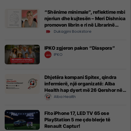
“Shënime minimale”, reflektime mbi
njeriun dhe kujtesën – Meri Dishnica
promovon librin e ri në Librarinë
Dukagjini
Dukagjini Bookstore
IPKO zgjeron pakon “Diaspora”
IPKO
Dhjetëra kompani Spitex, qindra
infermierë, një organizatë: Alba
Health hap dyert më 26 Qershor në
Cyrih
Alba Health
Fito iPhone 17, LED TV 65 ose
PlayStation 5 me çdo blerje të
Renault Captur!