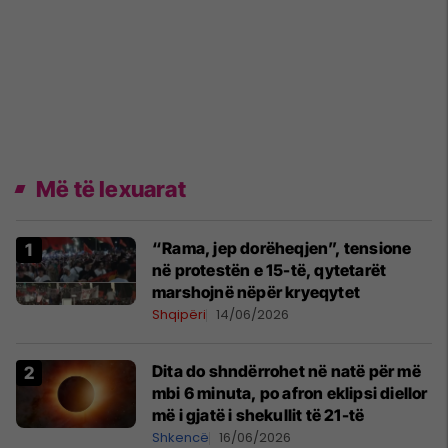
Më të lexuarat
“Rama, jep dorëheqjen”, tensione
në protestën e 15-të, qytetarët
marshojnë nëpër kryeqytet
Shqipëri
14/06/2026
Dita do shndërrohet në natë për më
mbi 6 minuta, po afron eklipsi diellor
më i gjatë i shekullit të 21-të
Shkencë
16/06/2026