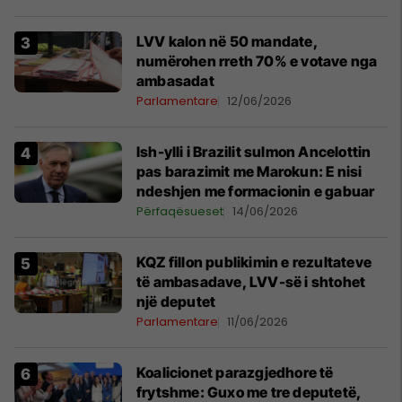
LVV kalon në 50 mandate,
numërohen rreth 70% e votave nga
ambasadat
Parlamentare
12/06/2026
Ish-ylli i Brazilit sulmon Ancelottin
pas barazimit me Marokun: E nisi
ndeshjen me formacionin e gabuar
Përfaqësueset
14/06/2026
KQZ fillon publikimin e rezultateve
të ambasadave, LVV-së i shtohet
një deputet
Parlamentare
11/06/2026
Koalicionet parazgjedhore të
frytshme: Guxo me tre deputetë,