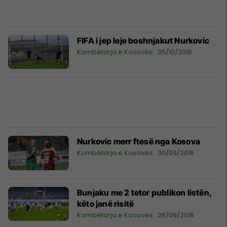
FIFA i jep leje boshnjakut Nurkovic
Kombëtarja e Kosovës
05/10/2016
Nurkovic merr ftesë nga Kosova
Kombëtarja e Kosovës
30/09/2016
Bunjaku me 2 tetor publikon listën,
këto janë risitë
Kombëtarja e Kosovës
26/09/2016