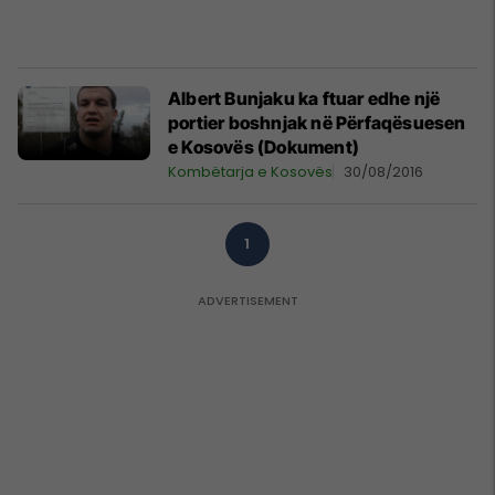
Albert Bunjaku ka ftuar edhe një
portier boshnjak në Përfaqësuesen
e Kosovës (Dokument)
Kombëtarja e Kosovës
30/08/2016
1