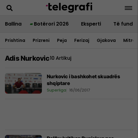
Ballina
Botërori 2026
Eksperti
Të fundit
Prishtina
Prizreni
Peja
Ferizaj
Gjakova
Mitrov
Adis Nurkovic
10 Artikuj
Nurkovic i bashkohet skuadrës
shqiptare
Superliga
16/06/2017