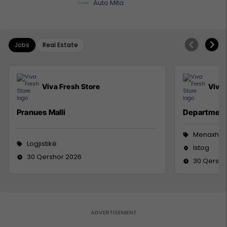
Auto Mita
Jobs
Real Estate
Viva Fresh Store
Viva 
Pranues Malli
Department
Menaxhm
Logjistikë
Istog
30 Qershor 2026
30 Qersho