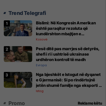
Trend Telegrafi
Bislimi: Në Kongresin Amerikan
është paraqitur rezoluta që
kundërshton mbajtjen e
Asamblesë Parlamentare të
Kosovë
OSBE-së në Beograd
Pesë ditë pas marrjes së detyrës,
shefi i ri i ushtrisë ukrainase
urdhëron kontroll të madh
Evropa
Nga bjeshkët e Istogut në dyqanet
e Gjermanisë: Si po rindërtojnë
jetën shumë familje nga eksporti i
bimëve mjekësore
Istog
Promo
Reklamo këtu