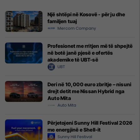
Një shtëpi në Kosovë - për ju dhe
familjen tuaj
Mercom Company
Profesionet me rritjen më të shpejtë
në botë janë pjesë e ofertës
akademike të UBT-së
UBT
Deri në 10,000 euro zbritje – nisuni
drejt detit me Nissan Hybrid nga
Auto Mita
Auto Mita
Përjetojeni Sunny Hill Festival 2026
me energjinë e Shell-it
Sunny Hill Festival