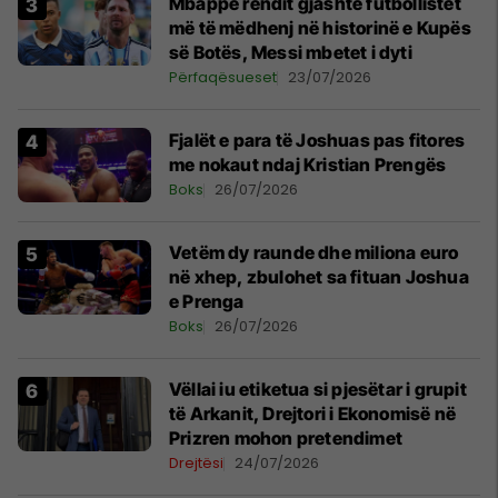
Mbappe rendit gjashtë futbollistët
më të mëdhenj në historinë e Kupës
së Botës, Messi mbetet i dyti
Përfaqësueset
23/07/2026
Fjalët e para të Joshuas pas fitores
me nokaut ndaj Kristian Prengës
Boks
26/07/2026
Vetëm dy raunde dhe miliona euro
në xhep, zbulohet sa fituan Joshua
e Prenga
Boks
26/07/2026
Vëllai iu etiketua si pjesëtar i grupit
të Arkanit, Drejtori i Ekonomisë në
Prizren mohon pretendimet
Drejtësi
24/07/2026