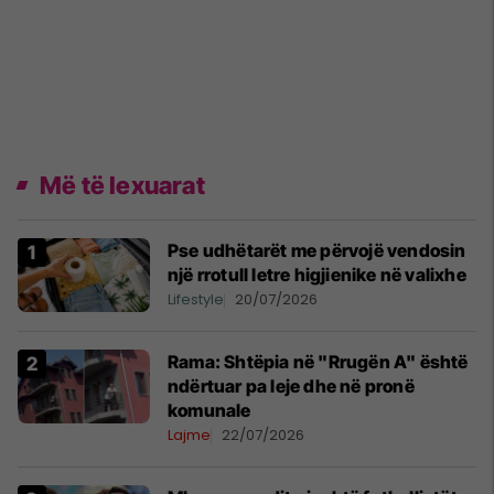
Më të lexuarat
Pse udhëtarët me përvojë vendosin
një rrotull letre higjienike në valixhe
Lifestyle
20/07/2026
Rama: Shtëpia në "Rrugën A" është
ndërtuar pa leje dhe në pronë
komunale
Lajme
22/07/2026