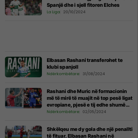
Spanjë dhe i sjell fitoren Elches
La Liga
20/10/2024
Elbasan Rashani transferohet te
klubi spanjoll
Ndërkombëtare
31/08/2024
Rashani dhe Muric në formacionin
më të mirë të muajit në top pesë ligat
evropiane, pjesë e tij edhe shumë
yje botërore
Ndërkombëtare
02/05/2024
Shkëlqeu me dy gola dhe një penallti
të fituar, Elbasan Rashani në