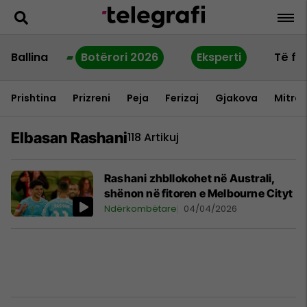
Ballina
Botërori 2026
Eksperti
Të fu
Prishtina
Prizreni
Peja
Ferizaj
Gjakova
Mitrov
Elbasan Rashani
118 Artikuj
Rashani zhbllokohet në Australi,
shënon në fitoren e Melbourne Cityt
Ndërkombëtare
04/04/2026