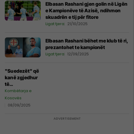
Elbasan Rashani gjen golin në Ligën
e Kampionëve të Azisë, ndihmon
skuadrën e tij për fitore
Ligat tjera
21/10/2025
Elbasan Rashani bëhet me klub të ri,
prezantohet te kampionët
Ligat tjera
12/09/2025
"Suedezët" që
kanë zgjedhur
të
përfaqësojnë
Kombëtarja e
Kosovën - lista
Kosovës
është e gjatë,
08/09/2025
mes tyre të
kthyer në
legjenda