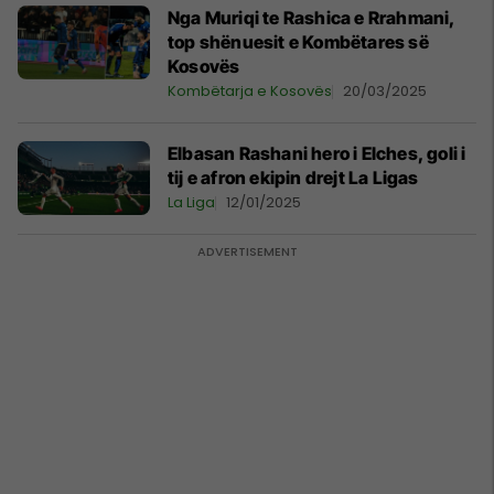
Nga Muriqi te Rashica e Rrahmani,
top shënuesit e Kombëtares së
Kosovës
Kombëtarja e Kosovës
20/03/2025
Elbasan Rashani hero i Elches, goli i
tij e afron ekipin drejt La Ligas
La Liga
12/01/2025