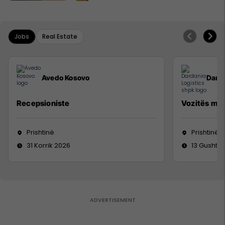
Jobs
Real Estate
Avedo Kosovo
Darda
Recepsioniste
Vozitës me 
Prishtinë
Prishtinë
31 Korrik 2026
13 Gusht 2