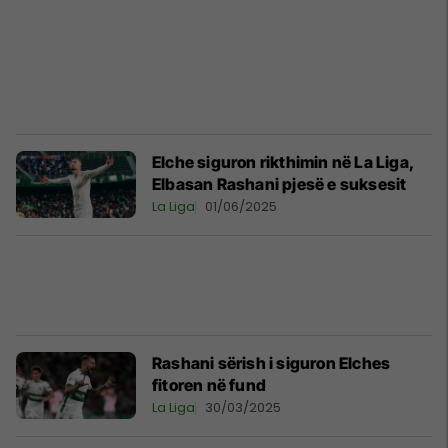
Elche siguron rikthimin në La Liga,
Elbasan Rashani pjesë e suksesit
La Liga
01/06/2025
Rashani sërish i siguron Elches
fitoren në fund
La Liga
30/03/2025