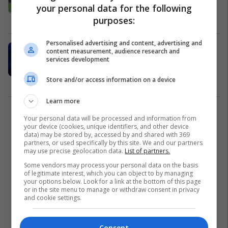
your personal data for the following
Franco Fodas në krye të Kosovës
purposes:
Kombëtarja e Kosovës
27/03/2024
Personalised advertising and content, advertising and
Formacioni i mundshëm i Kosovës
content measurement, audience research and
ndaj Zvicrës – Gliha me shumë
services development
ndryshime të detyrueshme
Store and/or access information on a device
Kombëtarja e Kosovës
18/11/2023
Learn more
1
Your personal data will be processed and information from
your device (cookies, unique identifiers, and other device
data) may be stored by, accessed by and shared with 369
partners, or used specifically by this site. We and our partners
may use precise geolocation data.
List of partners.
Some vendors may process your personal data on the basis
of legitimate interest, which you can object to by managing
your options below. Look for a link at the bottom of this page
or in the site menu to manage or withdraw consent in privacy
and cookie settings.
Consent