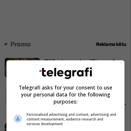
Promo
Reklamo këtu
IPKO zgjeron pakon “Diaspora”
IPKO
Telegrafi asks for your consent to use
Dhjetëra kompani Spitex, qindra
your personal data for the following
infermierë, një organizatë: Alba
purposes:
Health hap dyert më 26 Qershor në
Cyrih
Alba Health
Personalised advertising and content, advertising and
content measurement, audience research and
services development
Fito iPhone 17, LED TV 65 ose