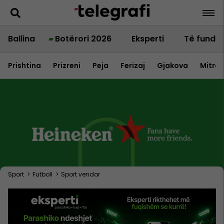
Ballina
Botërori 2026
Eksperti
Të fundit
Prishtina
Prizreni
Peja
Ferizaj
Gjakova
Mitrov
Sport
>
Futboll
>
Sport vendor