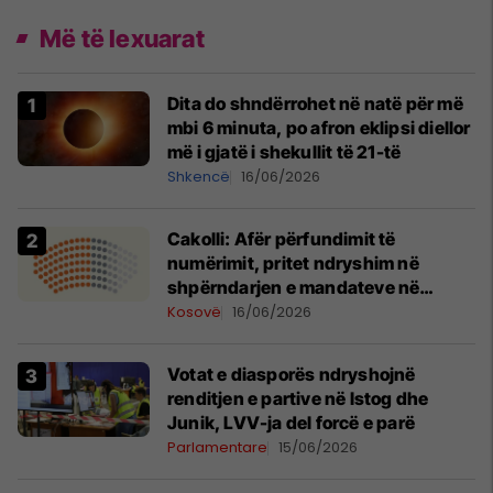
Më të lexuarat
Dita do shndërrohet në natë për më
mbi 6 minuta, po afron eklipsi diellor
më i gjatë i shekullit të 21-të
Shkencë
16/06/2026
Cakolli: Afër përfundimit të
numërimit, pritet ndryshim në
shpërndarjen e mandateve në
Kuvend
Kosovë
16/06/2026
Votat e diasporës ndryshojnë
renditjen e partive në Istog dhe
Junik, LVV-ja del forcë e parë
Parlamentare
15/06/2026