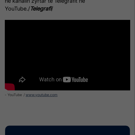
në kanalin zyrtar të Telegrafit në
YouTube./
Telegrafi
/
- YouTube
www.youtube.com