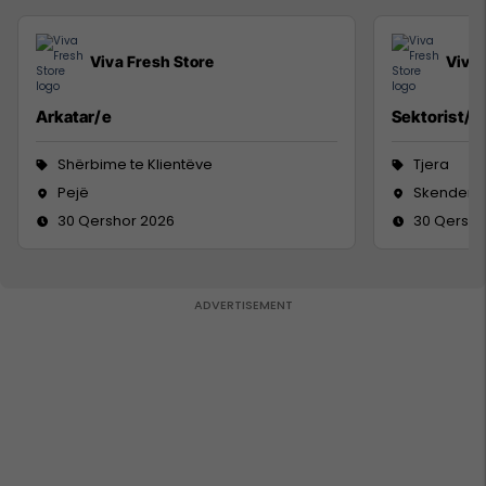
Viva Fresh Store
Viva 
Arkatar/e
Sektorist/e
Shërbime te Klientëve
Tjera
Pejë
Skenderaj
30 Qershor 2026
30 Qersho