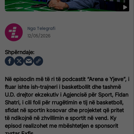
Nga
Telegrafi
12/05/2026
Në episodin më të ri të podcastit “Arena e Yjeve”, i
ftuar ishte ish-trajneri i basketbollit dhe tashmë
U.D. drejtor ekzekutiv i Agjencisë për Sport, Fidan
Shatri, i cili foli për rrugëtimin e tij në basketboll,
sfidat në sportin kosovar dhe projektet që pritet
të ndikojnë në zhvillimin e sportit në vend. Ky
episod realizohet me mbështetjen e sponsorit
zyrtar Exfis.