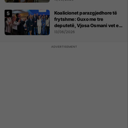
Koalicionet parazgjedhore të
frytshme: Guxo me tre
deputetë, Vjosa Osmani vet e
treta në Kuvend
13/06/2026