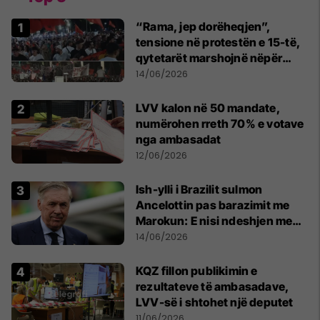
“Rama, jep dorëheqjen”,
tensione në protestën e 15-të,
qytetarët marshojnë nëpër
kryeqytet
14/06/2026
LVV kalon në 50 mandate,
numërohen rreth 70% e votave
nga ambasadat
12/06/2026
Ish-ylli i Brazilit sulmon
Ancelottin pas barazimit me
Marokun: E nisi ndeshjen me
formacionin e gabuar
14/06/2026
KQZ fillon publikimin e
rezultateve të ambasadave,
LVV-së i shtohet një deputet
11/06/2026