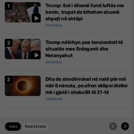
Trump: Sot i dhamë fund luftës me
Iranin, trupat do kthehen shumë
shpejt në shtëpi
Amerika
Trump ndërhyn pas tensionimit të
situatës mes Erdoganit dhe
Netanyahut
Amerika
Dita do shndërrohet në natë për më
mbi 6 minuta, po afron eklipsi diellor
më i gjatë i shekullit të 21-të
Shkencë
Jobs
Real Estate