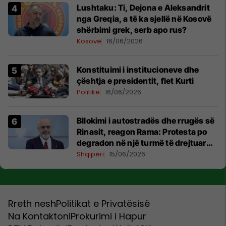
Lushtaku: Ti, Dejona e Aleksandrit
nga Greqia, a të ka sjellë në Kosovë
shërbimi grek, serb apo rus?
Kosovë
16/06/2026
Konstituimi i institucioneve dhe
çështja e presidentit, flet Kurti
Politikë
16/06/2026
Bllokimi i autostradës dhe rrugës së
Rinasit, reagon Rama: Protesta po
degradon në një turmë të drejtuar
nga mendje të liga
Shqipëri
15/06/2026
Rreth nesh
Politikat e Privatësisë
Na Kontaktoni
Prokurimi i Hapur