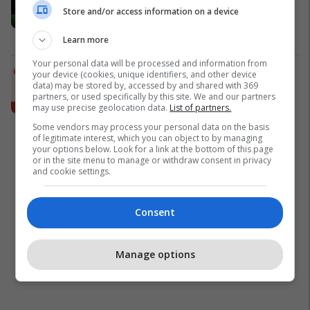
PlayStation 5 me çdo blerje të
Store and/or access information on a device
Renault Captur!
Auto Mita
Learn more
Your personal data will be processed and information from
Burger King sjell “King Fusion
your device (cookies, unique identifiers, and other device
data) may be stored by, accessed by and shared with 369
Biscoff”, kombinimin e ri kremoz me
partners, or used specifically by this site. We and our partners
shijen e njohur të biskotave Biscoff
may use precise geolocation data.
List of partners.
Burger King
Some vendors may process your personal data on the basis
of legitimate interest, which you can object to by managing
your options below. Look for a link at the bottom of this page
or in the site menu to manage or withdraw consent in privacy
and cookie settings.
Consent
Manage options