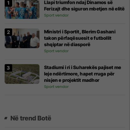
Llapi triumfon ndaj Dinamos së
Ferizajt dhe siguron mbetjen në elitë
Sport vendor
Ministri i Sportit, Blerim Gashani
takon përfaqësuesit e futbollit
shqiptar në diasporë
Sport vendor
Stadiumi i ri i Suharekës pajiset me
leje ndërtimore, hapet rruga për
nisjen e projektit madhor
Sport vendor
Në trend Botë