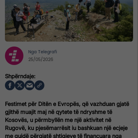
Nga
Telegrafi
25/05/2026
Festimet për Ditën e Evropës, që vazhduan gjatë
gjithë muajit maj në qytete të ndryshme të
Kosovës, u përmbyllën me një aktivitet në
Rugovë, ku pjesëmarrësit iu bashkuan një ecjeje
me guidë përgjatë shtigjeve të financuara nga