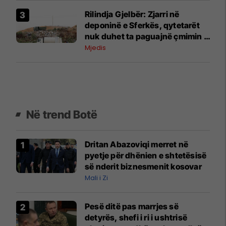
Rilindja Gjelbër: Zjarri në
deponinë e Sferkës, qytetarët
nuk duhet ta paguajnë çmimin e
neglizhencës institucionale
Mjedis
Në trend Botë
Dritan Abazoviqi merret në
pyetje për dhënien e shtetësisë
së nderit biznesmenit kosovar
Mali i Zi
Pesë ditë pas marrjes së
detyrës, shefi i ri i ushtrisë