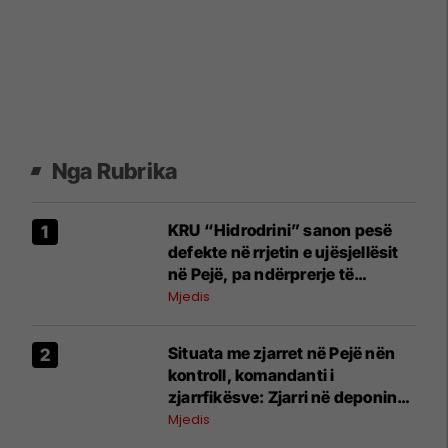
Nga Rubrika
KRU “Hidrodrini” sanon pesë
defekte në rrjetin e ujësjellësit
në Pejë, pa ndërprerje të
furnizimit
Mjedis
Situata me zjarret në Pejë nën
kontroll, komandanti i
zjarrfikësve: Zjarri në deponinë
e Sferkës ishte sfida më serioze
Mjedis