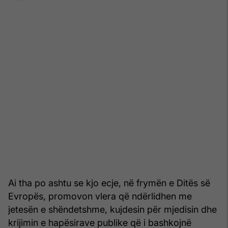
Ai tha po ashtu se kjo ecje, në frymën e Ditës së
Evropës, promovon vlera që ndërlidhen me
jetesën e shëndetshme, kujdesin për mjedisin dhe
krijimin e hapësirave publike që i bashkojnë