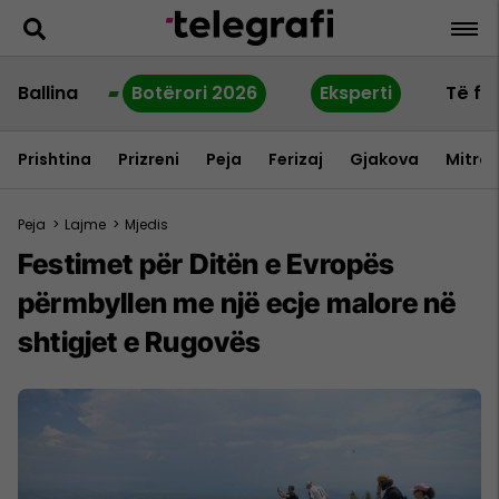
Ballina
Botërori 2026
Eksperti
Të fu
Prishtina
Prizreni
Peja
Ferizaj
Gjakova
Mitrov
Peja
>
Lajme
>
Mjedis
Festimet për Ditën e Evropës
përmbyllen me një ecje malore në
shtigjet e Rugovës