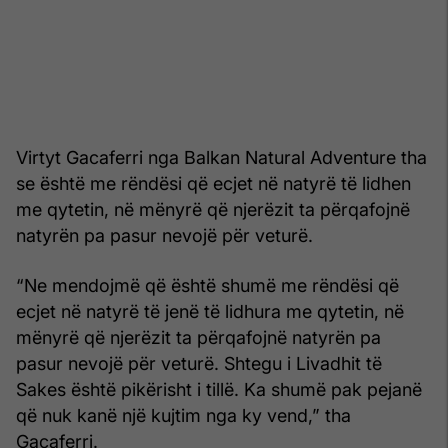
Virtyt Gacaferri nga Balkan Natural Adventure tha
se është me rëndësi që ecjet në natyrë të lidhen
me qytetin, në mënyrë që njerëzit ta përqafojnë
natyrën pa pasur nevojë për veturë.
“Ne mendojmë që është shumë me rëndësi që
ecjet në natyrë të jenë të lidhura me qytetin, në
mënyrë që njerëzit ta përqafojnë natyrën pa
pasur nevojë për veturë. Shtegu i Livadhit të
Sakes është pikërisht i tillë. Ka shumë pak pejanë
që nuk kanë një kujtim nga ky vend,” tha
Gacaferri.