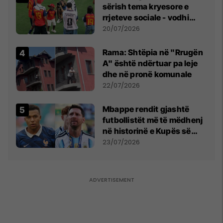
sërish tema kryesore e
rrjeteve sociale - vodhi
vëmendjen pas finales së
20/07/2026
Kupës së Botës
Rama: Shtëpia në "Rrugën
A" është ndërtuar pa leje
dhe në pronë komunale
22/07/2026
Mbappe rendit gjashtë
futbollistët më të mëdhenj
në historinë e Kupës së
Botës, Messi mbetet i dyti
23/07/2026