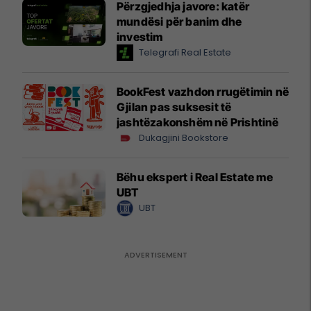
Përzgjedhja javore: katër
mundësi për banim dhe
investim
Telegrafi Real Estate
BookFest vazhdon rrugëtimin në
Gjilan pas suksesit të
jashtëzakonshëm në Prishtinë
Dukagjini Bookstore
Bëhu ekspert i Real Estate me
UBT
UBT