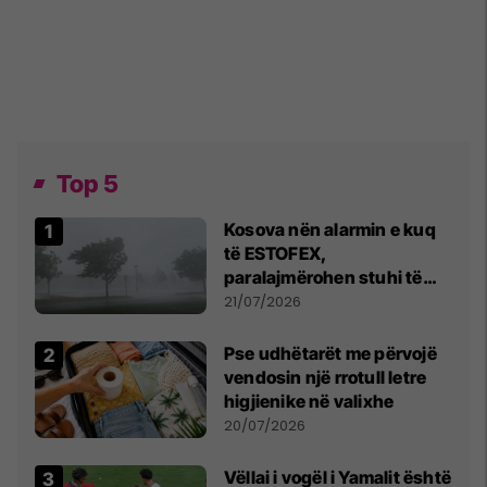
Top 5
Kosova nën alarmin e kuq
të ESTOFEX,
paralajmërohen stuhi të
fuqishme me breshër dhe
21/07/2026
erëra të forta
Pse udhëtarët me përvojë
vendosin një rrotull letre
higjienike në valixhe
20/07/2026
Vëllai i vogël i Yamalit është