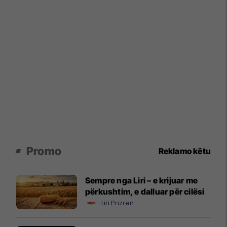
Promo
Reklamo këtu
Sempre nga Liri – e krijuar me
përkushtim, e dalluar për cilësi
Liri Prizren