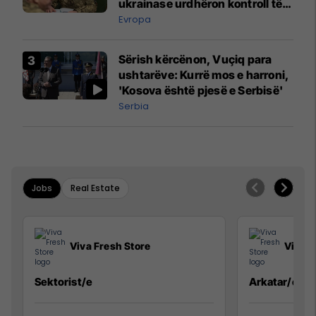
ukrainase urdhëron kontroll të
madh
Evropa
Sërish kërcënon, Vuçiq para
ushtarëve: Kurrë mos e harroni,
'Kosova është pjesë e Serbisë'
Serbia
Jobs
Real Estate
Viva Fresh Store
Viva F
Sektorist/e
Arkatar/e