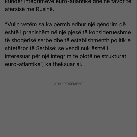
kundër integrimeve euro-atlantike dhe në favor të
afërsisë me Rusinë.
“Vulin vetëm sa ka përmbledhur një qëndrim që
është i pranishëm në një pjesë të konsiderueshme
të shoqërisë serbe dhe të establishmentit politik e
shtetëror të Serbisë: se vendi nuk është i
interesuar për një integrim të plotë në strukturat
euro-atlantike”, ka theksuar ai.