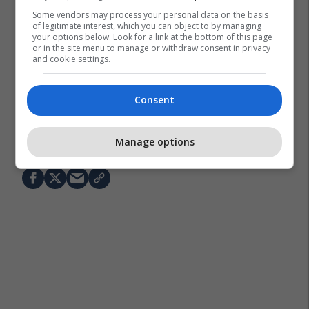
Some vendors may process your personal data on the basis
of legitimate interest, which you can object to by managing
your options below. Look for a link at the bottom of this page
or in the site menu to manage or withdraw consent in privacy
and cookie settings.
Consent
Avni Islami
Aleksandar Vulin
Bashkimi Evropian
Serbia
Manage options