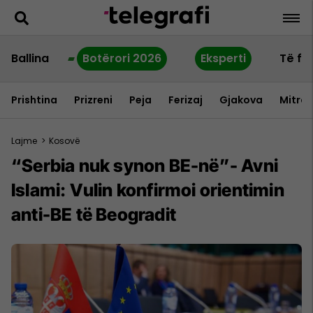
Ballina
Botërori 2026
Eksperti
Të fu
Prishtina
Prizreni
Peja
Ferizaj
Gjakova
Mitrov
Lajme
>
Kosovë
“Serbia nuk synon BE-në”- Avni
Islami: Vulin konfirmoi orientimin
anti-BE të Beogradit