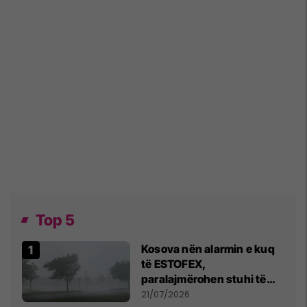
Top 5
Kosova nën alarmin e kuq
të ESTOFEX,
paralajmërohen stuhi të
fuqishme me breshër dhe
21/07/2026