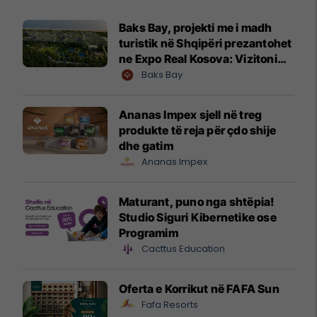
Baks Bay, projekti me i madh
turistik në Shqipëri prezantohet
ne Expo Real Kosova: Vizitoni
shtandin dhe zbuloni
Baks Bay
mundësitë e investimit
Ananas Impex sjell në treg
produkte të reja për çdo shije
dhe gatim
Ananas Impex
Maturant, puno nga shtëpia!
Studio Siguri Kibernetike ose
Programim
Cacttus Education
Oferta e Korrikut në FAFA Sun
Fafa Resorts