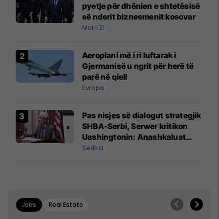
pyetje për dhënien e shtetësisë
së nderit biznesmenit kosovar
Mali i Zi
Aeroplani më i ri luftarak i
Gjermanisë u ngrit për herë të
parë në qiell
Evropa
Pas nisjes së dialogut strategjik
SHBA-Serbi, Serwer kritikon
Uashingtonin: Anashkaluat
Banjskën, sulmin ndaj KFOR-it
Serbia
dhe rrëmbimin e Policëve të
Kosovës
Jobs
Real Estate