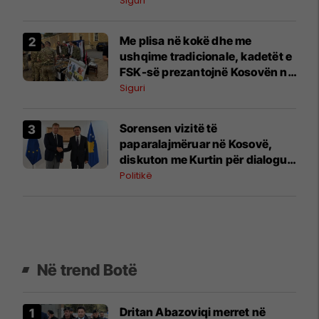
paramilitare serbe
Siguri
Me plisa në kokë dhe me
ushqime tradicionale, kadetët e
FSK-së prezantojnë Kosovën në
Britani
Siguri
Sorensen vizitë të
paparalajmëruar në Kosovë,
diskuton me Kurtin për dialogun
dhe kthimin e gjyqtarëve serbë
Politikë
në institucione
Në trend Botë
Dritan Abazoviqi merret në