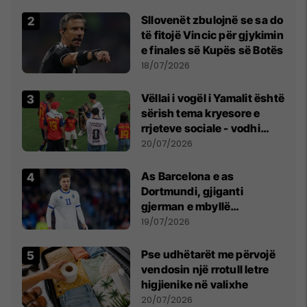
erëra të forta
Sllovenët zbulojnë se sa do
të fitojë Vincic për gjykimin
e finales së Kupës së Botës
18/07/2026
Vëllai i vogël i Yamalit është
sërish tema kryesore e
rrjeteve sociale - vodhi
vëmendjen pas finales së
20/07/2026
Kupës së Botës
As Barcelona e as
Dortmundi, gjiganti
gjerman e mbyllë
marrëveshjen për Fisnik
19/07/2026
Asllanin
Pse udhëtarët me përvojë
vendosin një rrotull letre
higjienike në valixhe
20/07/2026