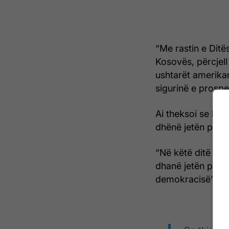
“Me rastin e Ditë
Kosovës, përcjell
ushtarët amerikan
sigurinë e prospe
Ai theksoi se kjo
dhënë jetën për v
“Në këtë ditë sole
dhanë jetën për v
demokracisë”, ka 