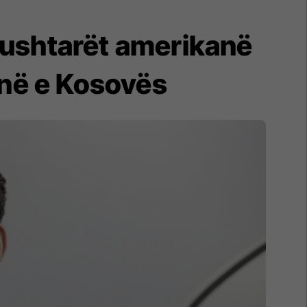
r ushtarët amerikanë
inë e Kosovës