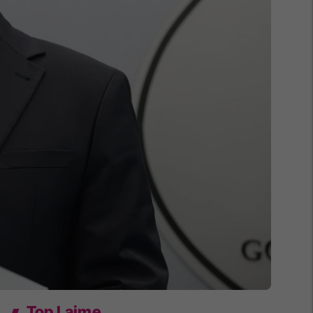
Top Lajme