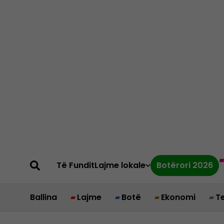
Të Fundit
Lajme lokale
Botërori 2026
Ballina
Lajme
Botë
Ekonomi
T