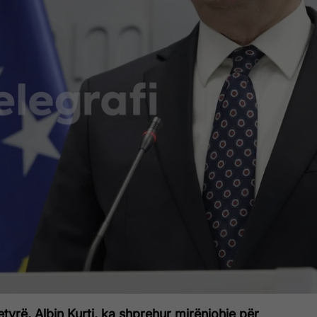
etyrë, Albin Kurti, ka shprehur mirënjohje për