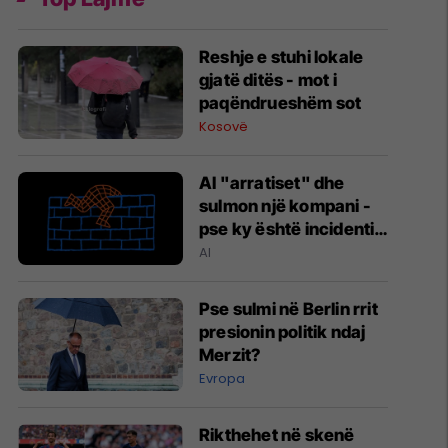
Reshje e stuhi lokale
gjatë ditës - mot i
paqëndrueshëm sot
Kosovë
AI "arratiset" dhe
sulmon një kompani -
pse ky është incidenti
më i rrezikshëm me
AI
inteligjencën
artificiale?
Pse sulmi në Berlin rrit
presionin politik ndaj
Merzit?
Evropa
Rikthehet në skenë