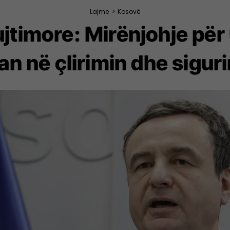
Lajme
>
Kosovë
ujtimore: Mirënjohje pë
an në çlirimin dhe sigur