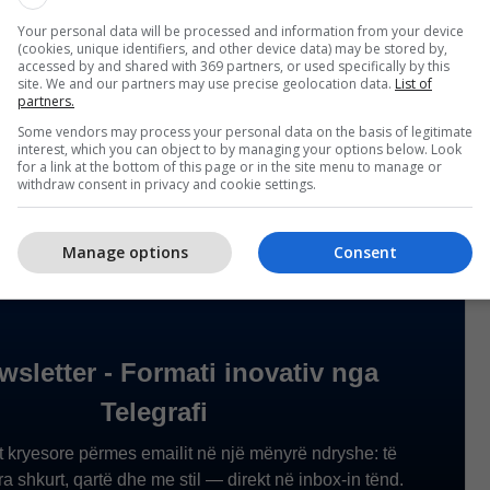
🇸 Memorial Day, in the name of the Government
 of Kosova, I convey the thanks of our Republic to
Your personal data will be processed and information from your device
(cookies, unique identifiers, and other device data) may be stored by,
erican soldiers who have contributed to our
accessed by and shared with 369 partners, or used specifically by this
site. We and our partners may use precise geolocation data.
List of
 and to the continuing security and prosperity of our
partners.
n this solemn day, let us also…
Some vendors may process your personal data on the basis of legitimate
rti (@albinkurti)
May 25, 2026
interest, which you can object to by managing your options below. Look
for a link at the bottom of this page or in the site menu to manage or
withdraw consent in privacy and cookie settings.
Manage options
Consent