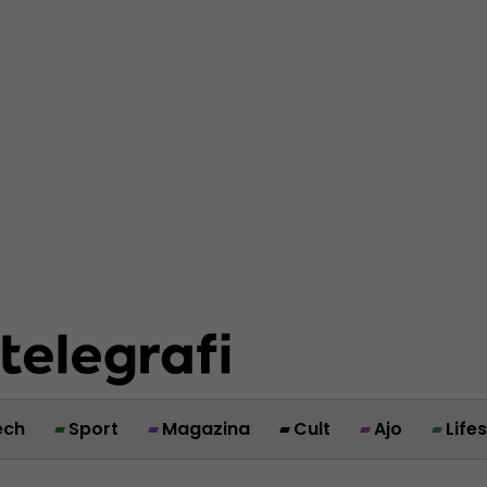
ech
Sport
Magazina
Cult
Ajo
Life