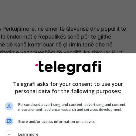
s Përkujtimore, në emër të Qeverisë dhe popullit të
 falënderimet e Republikës sonë për të gjithë
ë që kanë kontribuar në çlirimin tonë dhe në
ritetin e vazhdueshëm të vendit”, ka shkruar Kurti.
 ditë është edhe moment për të kujtuar ata që kanë
lerat e lirisë, barazisë dhe demokracisë.
Telegrafi asks for your consent to use your
personal data for the following purposes:
mne, le t’i kujtojmë gjithashtu të gjithë ata që
lerat e përjetshme të lirisë, barazisë dhe
Personalised advertising and content, advertising and content
shkruar Kurti. /
Telegrafi
/
measurement, audience research and services development
Store and/or access information on a device
Learn more