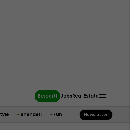
Eksperti
Jobs
Real Estate
style
Shëndeti
Fun
Newsletter