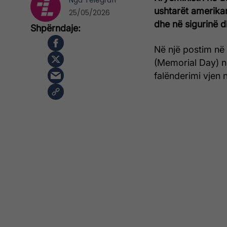
Nga
Telegrafi
ushtarët amerikan
25/05/2026
dhe në sigurinë d
Në një postim në 
(Memorial Day) në
falënderimi vjen 