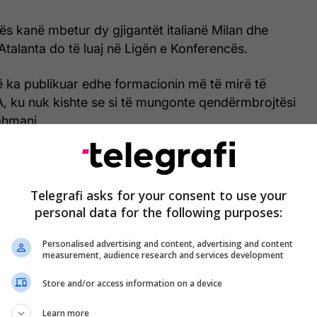
s kanë mbetur dy gjigantët italianë Milan dhe
Atalanta do të luaj në Ligën e Konferencës.
 ka publikuar edhe formacionin më të mirë të
A, ku nuk kishte se si të mungonte qendërmbrojtësi
ahmani.
ës ka shkëlqyer me Napolin, derisa ka marrë notë
on.
Telegrafi asks for your consent to use your
personal data for the following purposes:
Personalised advertising and content, advertising and content
measurement, audience research and services development
Store and/or access information on a device
Learn more