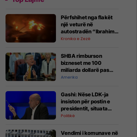
Përfshihet nga flakët
një veturë në
autostradën “Ibrahim
Rugova”
Kronika e Zezë
SHBA rimburson
bizneset me 100
miliarda dollarë pas
anulimit të tarifave të
Amerika
Trumpit
Gashi: Nëse LDK-ja
insiston për postin e
presidentit, situata
komplikohet - pres që
Politikë
të ketë lëshim
Vendimi i komunave në