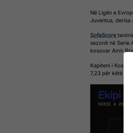
Në Ligën e Evropë
Juventus, derisa 
SofaScore
tanimë
sezonit në Serie 
kosovar Amir Rr
Kapiteni i Kosov
7,23 për këtë sez