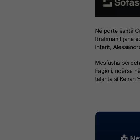
Në portë është Ca
Rrahmanit janë ed
Interit, Alessand
Mesfusha përbëhe
Fagioli, ndërsa n
talenta si Kenan 