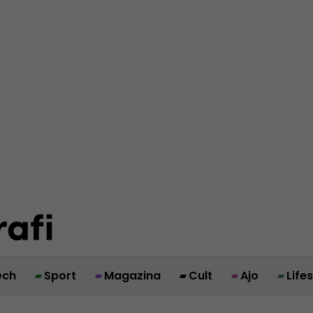
ech
Sport
Magazina
Cult
Ajo
Life