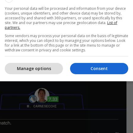
Your personal data will be processed and information from your device
(cookies, unique identifiers, and other device data) may be stored by,
accessed by and shared with 369 partners, or used specifically by this
site. We and our partners may use precise geolocation data.
List of
partners.
Some vendors may process your personal data on the basis of legitimate
interest, which you can object to by managing your options below. Look
for a link at the bottom of this page or in the site menu to manage or
withdraw consent in privacy and cookie settings.
Manage options
Consent