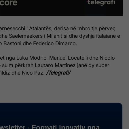
rnesecchi i Atalantës, derisa në mbrojtje përveç
he Saelemaekers i Milanit si dhe dyshja italaiane e
ro Bastoni dhe Federico Dimarco.
t nga Luka Modric, Manuel Locatelli dhe Nicolo
ë sulm përkrah Lautaro Martinez janë dy super
Yildiz dhe Nico Paz.
/Telegrafi/