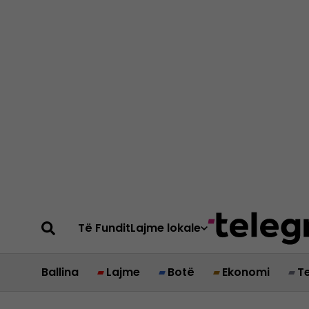
Të Fundit
Lajme lokale
Ballina
Lajme
Botë
Ekonomi
T