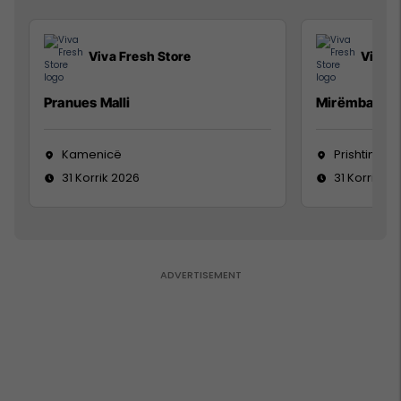
Viva Fresh Store
Viva F
Pranues Malli
Mirëmbajtës
Kamenicë
Prishtinë
31 Korrik 2026
31 Korrik 20