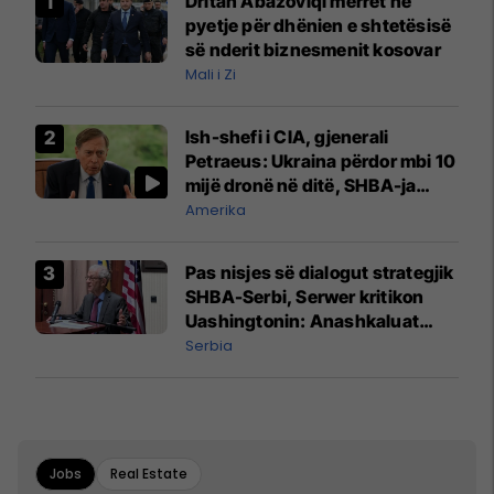
Dritan Abazoviqi merret në
pyetje për dhënien e shtetësisë
së nderit biznesmenit kosovar
Mali i Zi
Ish-shefi i CIA, gjenerali
Petraeus: Ukraina përdor mbi 10
mijë dronë në ditë, SHBA-ja
mbetet shumë prapa në
Amerika
prodhim
Pas nisjes së dialogut strategjik
SHBA-Serbi, Serwer kritikon
Uashingtonin: Anashkaluat
Banjskën, sulmin ndaj KFOR-it
Serbia
dhe rrëmbimin e Policëve të
Kosovës
Jobs
Real Estate