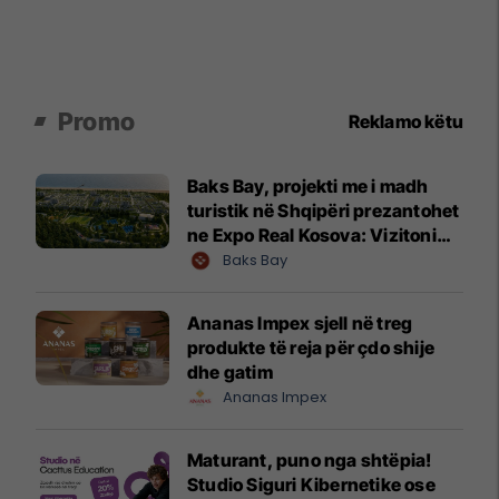
Promo
Reklamo këtu
Baks Bay, projekti me i madh
turistik në Shqipëri prezantohet
ne Expo Real Kosova: Vizitoni
shtandin dhe zbuloni
Baks Bay
mundësitë e investimit
Ananas Impex sjell në treg
produkte të reja për çdo shije
dhe gatim
Ananas Impex
Maturant, puno nga shtëpia!
Studio Siguri Kibernetike ose