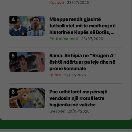
transmetimi
Kosovë
23/07/2026
Mbappe rendit gjashtë
futbollistët më të mëdhenj në
historinë e Kupës së Botës,
Messi mbetet i dyti
Përfaqësueset
23/07/2026
Rama: Shtëpia në "Rrugën A"
është ndërtuar pa leje dhe në
pronë komunale
Lajme
22/07/2026
Pse udhëtarët me përvojë
vendosin një rrotull letre
higjienike në valixhe
Lifestyle
20/07/2026