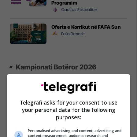
Programim
Cacttus Education
Oferta e Korrikut në FAFA Sun
Fafa Resorts
Kampionati Botëror 2026
Telegrafi asks for your consent to use
your personal data for the following
purposes:
Kampionatet Botërore: Një histori e
Kupa e Botës 2026 për
Personalised advertising and content, advertising and
lavdisë, legjendave dhe
me tri maskota zyrtar
content measurement, audience research and
kampionëve