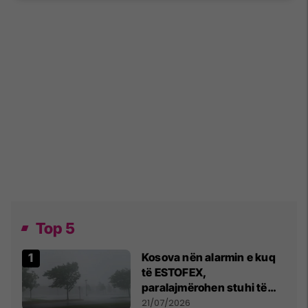
Top 5
Kosova nën alarmin e kuq
të ESTOFEX,
paralajmërohen stuhi të
fuqishme me breshër dhe
21/07/2026