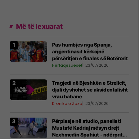
Më të lexuarat
Pas humbjes nga Spanja,
argjentinasit kërkojnë
përsëritjen e finales së Botërorit
Përfaqësueset
23/07/2026
Tragjedi në Bjeshkën e Strellcit,
djali dyshohet se aksidentalisht
vrau babanë
Kronika e Zezë
23/07/2026
Përplasje në studio, panelisti
Mustafë Kadriaj mësyn drejt
Nexhmedin Spahiut - ndërpritet