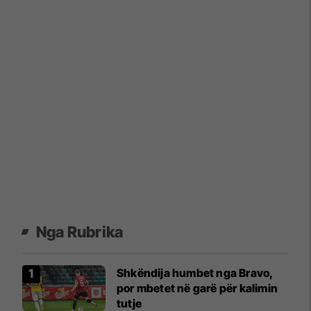
Nga Rubrika
Shkëndija humbet nga Bravo,
por mbetet në garë për kalimin
tutje