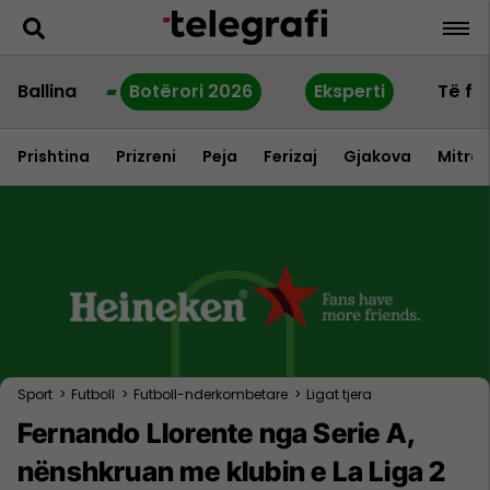
Ballina
Botërori 2026
Eksperti
Të fu
Prishtina
Prizreni
Peja
Ferizaj
Gjakova
Mitrov
Sport
>
Futboll
>
Futboll-nderkombetare
>
Ligat tjera
Fernando Llorente nga Serie A,
nënshkruan me klubin e La Liga 2