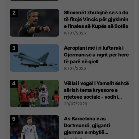
erëra të forta
Sllovenët zbulojnë se sa do
të fitojë Vincic për gjykimin
e finales së Kupës së Botës
18/07/2026
Aeroplani më i ri luftarak i
Gjermanisë u ngrit për herë
të parë në qiell
16/07/2026
Vëllai i vogël i Yamalit është
sërish tema kryesore e
rrjeteve sociale - vodhi
vëmendjen pas finales së
20/07/2026
Kupës së Botës
As Barcelona e as
Dortmundi, gjiganti
gjerman e mbyllë
marrëveshjen për Fisnik