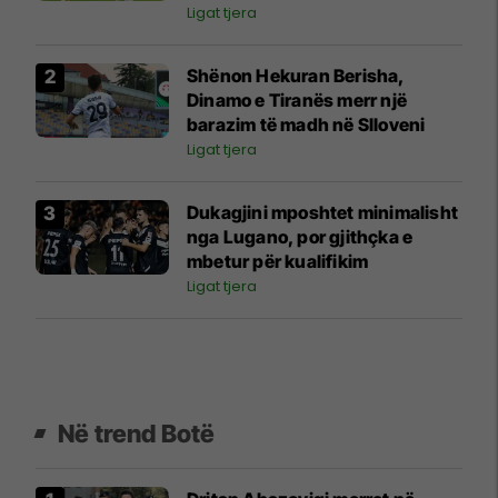
Ligat tjera
Shënon Hekuran Berisha,
Dinamo e Tiranës merr një
barazim të madh në Slloveni
Ligat tjera
Dukagjini mposhtet minimalisht
nga Lugano, por gjithçka e
mbetur për kualifikim
Ligat tjera
Në trend Botë