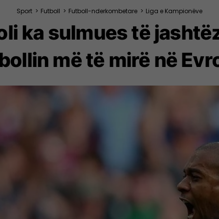
Sport
>
Futboll
>
Futboll-nderkombetare
>
Liga e Kampionëve
li ka sulmues të jasht
bollin më të mirë në Ev