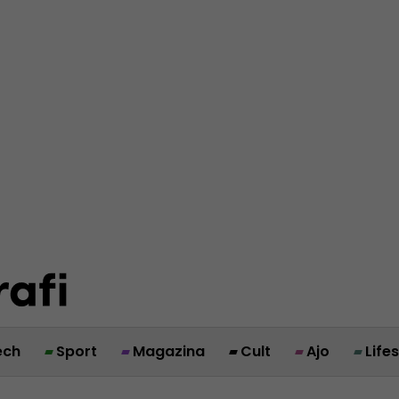
ech
Sport
Magazina
Cult
Ajo
Life