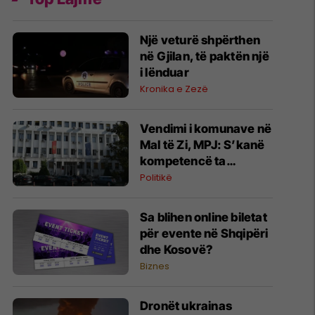
Një veturë shpërthen
në Gjilan, të paktën një
i lënduar
Kronika e Zezë
Vendimi i komunave në
Mal të Zi, MPJ: S’kanë
kompetencë ta
ç’njohin Kosovën
Politikë
Sa blihen online biletat
për evente në Shqipëri
dhe Kosovë?
Biznes
Dronët ukrainas