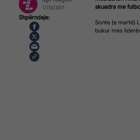
Nga
Telegrafi
skuadra me futbo
17/10/2017
Sonte (e martë) L
bukur mes liderëv