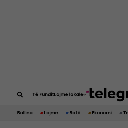
Të Fundit
Lajme lokale
Ballina
Lajme
Botë
Ekonomi
T