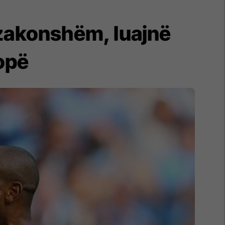
ëzakonshëm, luajnë
ropë