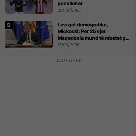
pezullohet
25/06/2026
Lëvizjet demografike,
Mickoski: Për 25 vjet
Maqedonia mund të mbetet pa
150 mijë deri në 250 mijë
21/06/2026
banorë