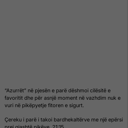
“Azurrët” në pjesën e parë dëshmoi cilësitë e
favoritit dhe për asnjë moment në vazhdim nuk e
vuri në pikëpyetje fitoren e sigurt.
Çereku i parë i takoi bardhekaltërve me një epërsi
prej gjashtë pikëve, 21:15.