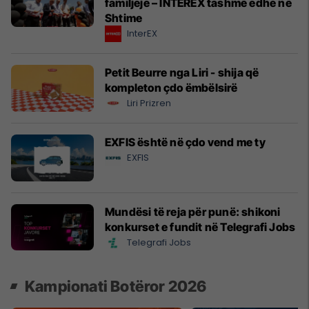
familjeje – INTEREX tashmë edhe në
Shtime
InterEX
Petit Beurre nga Liri - shija që
kompleton çdo ëmbëlsirë
Liri Prizren
EXFIS është në çdo vend me ty
EXFIS
Mundësi të reja për punë: shikoni
konkurset e fundit në Telegrafi Jobs
Telegrafi Jobs
Kampionati Botëror 2026