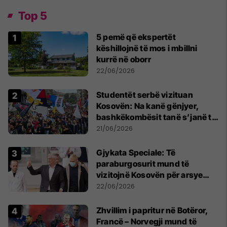
Top 5
5 pemë që ekspertët
këshillojnë të mos i mbillni
kurrë në oborr
22/06/2026
Studentët serbë vizituan
Kosovën: Na kanë gënjyer,
bashkëkombësit tanë s’janë të
shtypur
21/06/2026
​Gjykata Speciale: Të
paraburgosurit mund të
vizitojnë Kosovën për arsye
humanitare
22/06/2026
Zhvillim i papritur në Botëror,
Francë – Norvegji mund të