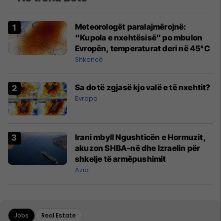
Meteorologët paralajmërojnë:
“Kupola e nxehtësisë” po mbulon
Evropën, temperaturat deri në 45°C
Shkencë
Sa do të zgjasë kjo valë e të nxehtit?
Evropa
Irani mbyll Ngushticën e Hormuzit,
akuzon SHBA-në dhe Izraelin për
shkelje të armëpushimit
Azia
Jobs
Real Estate