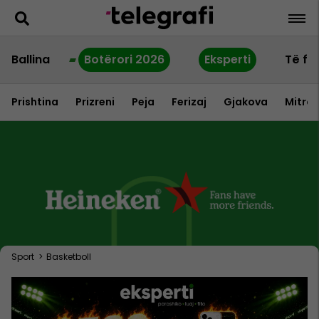
Ballina
Botërori 2026
Eksperti
Të fu
Prishtina
Prizreni
Peja
Ferizaj
Gjakova
Mitrov
Sport
>
Basketboll