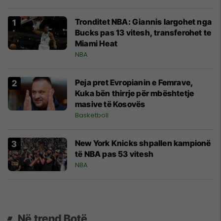
Tronditet NBA: Giannis largohet nga
Bucks pas 13 vitesh, transferohet te
Miami Heat
NBA
Peja pret Evropianin e Femrave,
Kuka bën thirrje për mbështetje
masive të Kosovës
Basketboll
New York Knicks shpallen kampionë
të NBA pas 53 vitesh
NBA
Në trend Botë