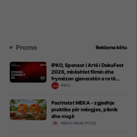
Promo
Reklamo këtu
IPKO, Sponsor i Artë i DokuFest
2026, mbështet filmin dhe
frymëzon gjeneratën e re të
krijuesve
IPKO
Pashtetat MEKA - zgjedhje
praktike për mëngjes, piknik
dhe rrugë
MEKA HALAL FOOD