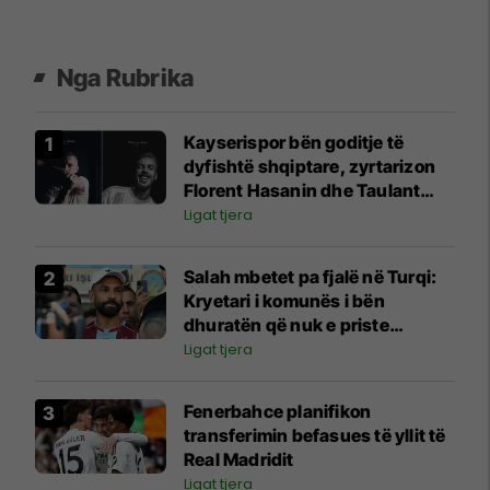
Nga Rubrika
Kayserispor bën goditje të
dyfishtë shqiptare, zyrtarizon
Florent Hasanin dhe Taulant
Seferin
Ligat tjera
Salah mbetet pa fjalë në Turqi:
Kryetari i komunës i bën
dhuratën që nuk e priste
askush
Ligat tjera
Fenerbahce planifikon
transferimin befasues të yllit të
Real Madridit
Ligat tjera