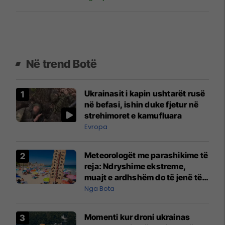
Në trend Botë
Ukrainasit i kapin ushtarët rusë
në befasi, ishin duke fjetur në
strehimoret e kamufluara
Evropa
Meteorologët me parashikime të
reja: Ndryshime ekstreme,
muajt e ardhshëm do të jenë të
pazakontë
Nga Bota
Momenti kur droni ukrainas