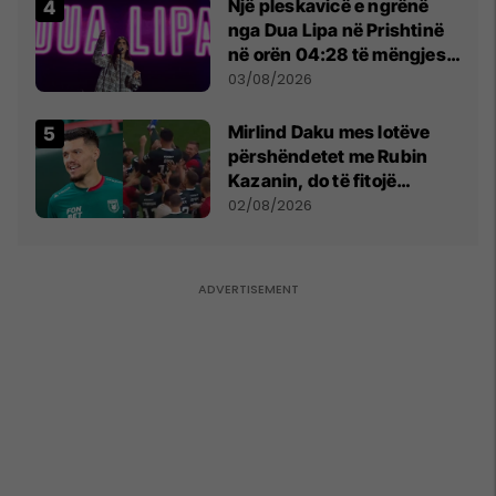
Një pleskavicë e ngrënë
nga Dua Lipa në Prishtinë
në orën 04:28 të mëngjesit
- dhe bota digjitale serbe
03/08/2026
shpall gjendjen e luftës
Mirlind Daku mes lotëve
përshëndetet me Rubin
Kazanin, do të fitojë
miliona te Spartak Moska
02/08/2026