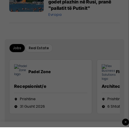
godet plazhin në Rusi, pranë
"pallatit të Putinit"
Evropa
Jobs
Real Estate
Padel Zone
Flex B
Recepsionist/e
Architect
Prishtine
Prishtinë
31 Gusht 2026
6 Shtator 2
×