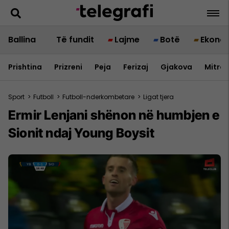
Ballina
Të fundit
Lajme
Botë
Ekono
Prishtina
Prizreni
Peja
Ferizaj
Gjakova
Mitrov
Sport
>
Futboll
>
Futboll-nderkombetare
>
Ligat tjera
Ermir Lenjani shënon në humbjen e
Sionit ndaj Young Boysit