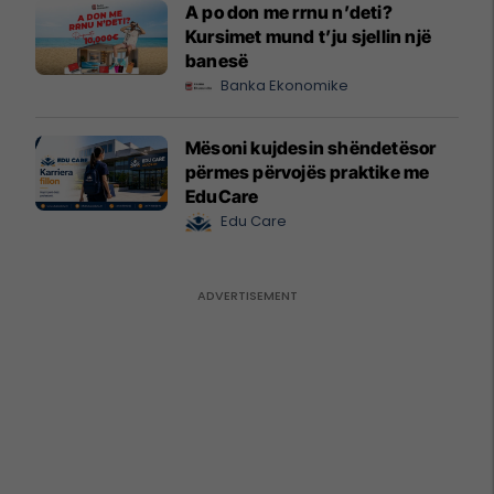
A po don me rrnu n’deti?
Kursimet mund t’ju sjellin një
banesë
Banka Ekonomike
Mësoni kujdesin shëndetësor
përmes përvojës praktike me
EduCare
Edu Care