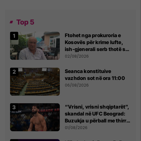
Top 5
Ftohet nga prokuroria e
Kosovës për krime lufte,
ish-gjenerali serb thotë se
dikush e tradhtoi në
02/08/2026
Beograd
Seanca konstituive
vazhdon sot në ora 11:00
06/08/2026
“Vrisni, vrisni shqiptarët”,
skandal në UFC Beograd:
Buzukja u përball me thirrje
anti-shqiptare nga
01/08/2026
tribunat