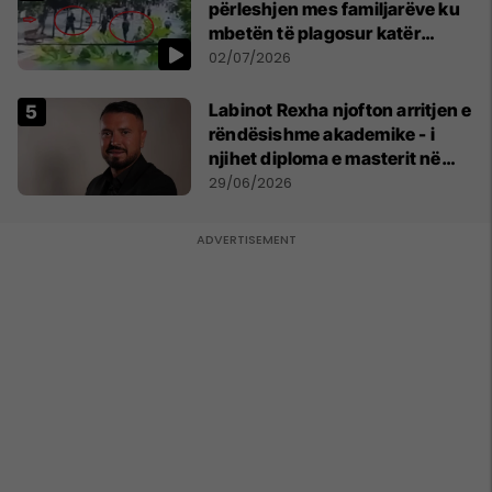
përleshjen mes familjarëve ku
mbetën të plagosur katër
persona
02/07/2026
Labinot Rexha njofton arritjen e
rëndësishme akademike - i
njihet diploma e masterit në
Psikologji në Zvicër
29/06/2026