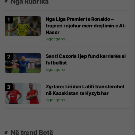
Nga Rubrika
Nga Liga Premier te Ronaldo –
trajneri i njohur merr drejtimin e Al-
Nassr
Ligat tjera
Santi Cazorla i jep fund karrierës si
futbollist
Ligat tjera
Zyrtare: Liridon Latifi transferohet
në Kazakistan te Kyzylzhar
Ligat tjera
Në trend Botë