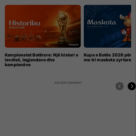
Kampionatet Botërore: Një histori e
Kupa e Botës 2026 për h
lavdisë, legjendave dhe
me tri maskota zyrtare
kampionëve