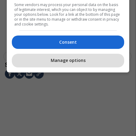
Some vendors may process your personal data on the basis
of legitimate interest, which you can object to by managing
your options below. Look for a link at the bottom of this page
or in the site menu to manage or withdraw consent in privacy
and cookie settings.
Consent
Eredevise
Erik Ten Hag
Feyenoord Rotterdam
Man Utd
Manage options