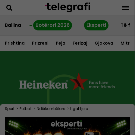
Ballina
Botërori 2026
Eksperti
Të fu
Prishtina
Prizreni
Peja
Ferizaj
Gjakova
Mitrov
Sport
>
Futboll
>
Ndërkombëtare
>
Ligat tjera