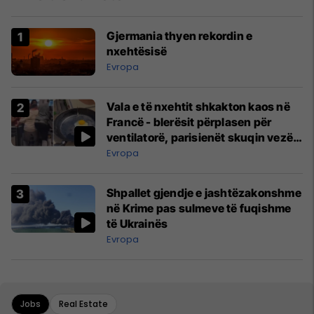
Gjermania thyen rekordin e
nxehtësisë
Evropa
Vala e të nxehtit shkakton kaos në
Francë - blerësit përplasen për
ventilatorë, parisienët skuqin vezë
në dritare
Evropa
Shpallet gjendje e jashtëzakonshme
në Krime pas sulmeve të fuqishme
të Ukrainës
Evropa
Jobs
Real Estate