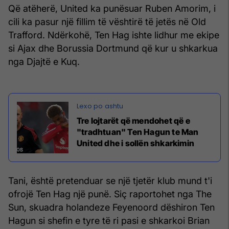
Që atëherë, United ka punësuar Ruben Amorim, i
cili ka pasur një fillim të vështirë të jetës në Old
Trafford. Ndërkohë, Ten Hag ishte lidhur me ekipe
si Ajax dhe Borussia Dortmund që kur u shkarkua
nga Djajtë e Kuq.
Tre lojtarët që mendohet që e
"tradhtuan" Ten Hagun te Man
United dhe i sollën shkarkimin
Tani, është pretenduar se një tjetër klub mund t'i
ofrojë Ten Hag një punë. Siç raportohet nga The
Sun, skuadra holandeze Feyenoord dëshiron Ten
Hagun si shefin e tyre të ri pasi e shkarkoi Brian