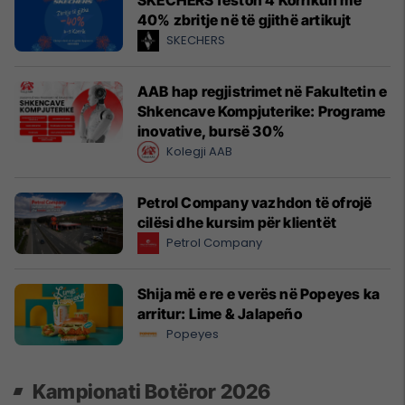
SKECHERS feston 4 Korrikun me
40% zbritje në të gjithë artikujt
SKECHERS
AAB hap regjistrimet në Fakultetin e
Shkencave Kompjuterike: Programe
inovative, bursë 30%
Kolegji AAB
Petrol Company vazhdon të ofrojë
cilësi dhe kursim për klientët
Petrol Company
Shija më e re e verës në Popeyes ka
arritur: Lime & Jalapeño
Popeyes
Kampionati Botëror 2026