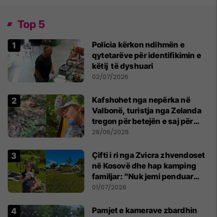
Top 5
Policia kërkon ndihmën e
qytetarëve për identifikimin e
këtij të dyshuari
02/07/2026
Kafshohet nga nepërka në
Valbonë, turistja nga Zelanda
tregon për betejën e saj për
mbijetesë
28/06/2026
Çifti i ri nga Zvicra zhvendoset
në Kosovë dhe hap kamping
familjar: "Nuk jemi penduar
asnjë ditë"
01/07/2026
Pamjet e kamerave zbardhin