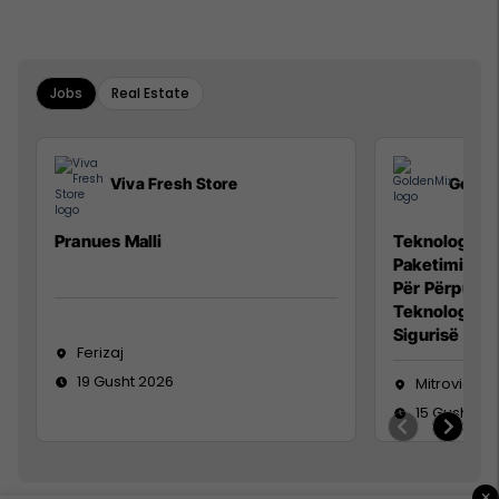
Jobs
Real Estate
Viva Fresh Store
Golde
Pranues Malli
Teknolog/e p
Paketimin e 
Për Përpunim
Teknolog/e 
Sigurisë së 
Ferizaj
19 Gusht 2026
Mitrovicë
15 Gusht 20
×