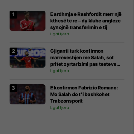
E ardhmja e Rashfordit merr një
kthesë të re – dy klube angleze
synojnë transferimin e tij
Ligat tjera
Gjiganti turk konfirmon
marrëveshjen me Salah, sot
pritet zyrtarizimi pas testeve
mjekësore
Ligat tjera
E konfirmon Fabrizio Romano:
Mo Salah do t’i bashkohet
Trabzonsporit
Ligat tjera