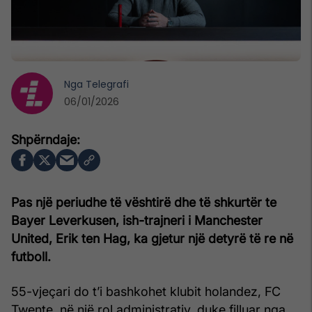
Nga
Telegrafi
06/01/2026
Pas një periudhe të vështirë dhe të shkurtër te
Bayer Leverkusen, ish-trajneri i Manchester
United, Erik ten Hag, ka gjetur një detyrë të re në
futboll.
55-vjeçari do t’i bashkohet klubit holandez, FC
Twente, në një rol administrativ, duke filluar nga