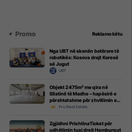
Promo
Reklamo këtu
Nga UBT në skenën botërore të
robotikës: Kosova drejt Koresë
së Jugut
UBT
Objekt 2475m² me qira në
Sllatinë të Madhe – hapësirë e
përshtatshme për zhvillimin e
biznesit #16068
Pro Real Estate
Zgjidhni PrishtinaTicket për
udhëtimin tuaj drejt Hamburgut