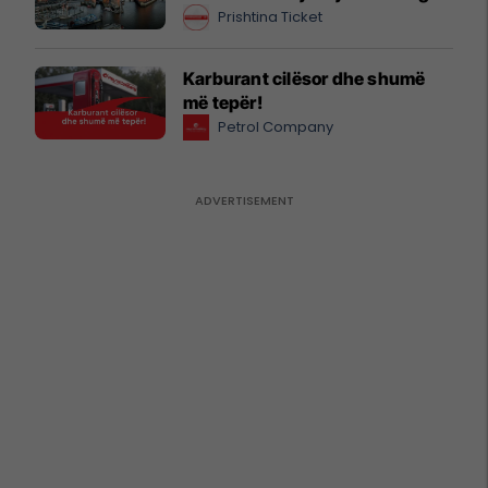
Prishtina Ticket
Karburant cilësor dhe shumë
më tepër!
Petrol Company