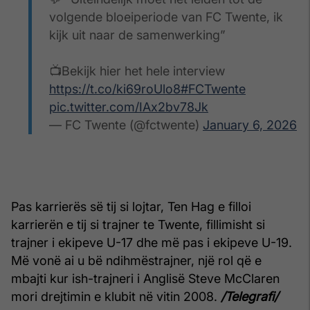
volgende bloeiperiode van FC Twente, ik
kijk uit naar de samenwerking”
📺Bekijk hier het hele interview
https://t.co/ki69roUlo8
#FCTwente
pic.twitter.com/IAx2bv78Jk
— FC Twente (@fctwente)
January 6, 2026
Pas karrierës së tij si lojtar, Ten Hag e filloi
karrierën e tij si trajner te Twente, fillimisht si
trajner i ekipeve U-17 dhe më pas i ekipeve U-19.
Më vonë ai u bë ndihmëstrajner, një rol që e
mbajti kur ish-trajneri i Anglisë Steve McClaren
mori drejtimin e klubit në vitin 2008.
/Telegrafi/