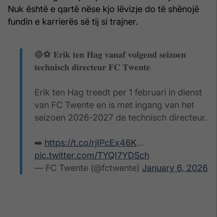
Nuk është e qartë nëse kjo lëvizje do të shënojë
fundin e karrierës së tij si trajner.
🔴⚽ 𝐄𝐫𝐢𝐤 𝐭𝐞𝐧 𝐇𝐚𝐠 𝐯𝐚𝐧𝐚𝐟 𝐯𝐨𝐥𝐠𝐞𝐧𝐝 𝐬𝐞𝐢𝐳𝐨𝐞𝐧
𝐭𝐞𝐜𝐡𝐧𝐢𝐬𝐜𝐡 𝐝𝐢𝐫𝐞𝐜𝐭𝐞𝐮𝐫 𝐅𝐂 𝐓𝐰𝐞𝐧𝐭𝐞
Erik ten Hag treedt per 1 februari in dienst
van FC Twente en is met ingang van het
seizoen 2026-2027 de technisch directeur.
➡️
https://t.co/rjIPcEx46K
…
pic.twitter.com/TYQI7YDSch
— FC Twente (@fctwente)
January 6, 2026