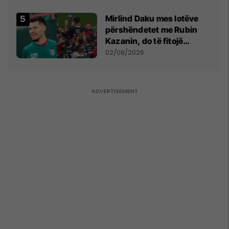
shpall gjendjen e luftës
Mirlind Daku mes lotëve
përshëndetet me Rubin
Kazanin, do të fitojë
miliona te Spartak Moska
02/08/2026