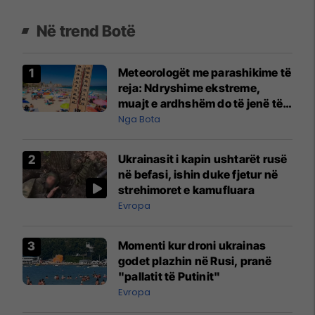
Në trend Botë
Meteorologët me parashikime të
reja: Ndryshime ekstreme,
muajt e ardhshëm do të jenë të
pazakontë
Nga Bota
Ukrainasit i kapin ushtarët rusë
në befasi, ishin duke fjetur në
strehimoret e kamufluara
Evropa
Momenti kur droni ukrainas
godet plazhin në Rusi, pranë
"pallatit të Putinit"
Evropa