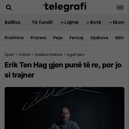
Ballina
Të fundit
Lajme
Botë
Ekono
Prishtina
Prizreni
Peja
Ferizaj
Gjakova
Mitrov
Sport
>
Futboll
>
Ndërkombëtare
>
Ligat tjera
Erik Ten Hag gjen punë të re, por jo
si trajner