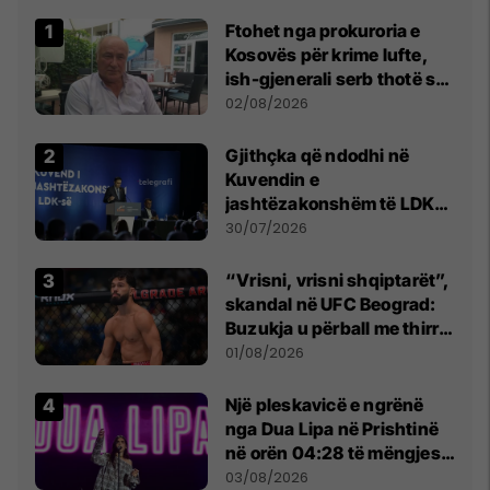
Ftohet nga prokuroria e
Kosovës për krime lufte,
ish-gjenerali serb thotë se
dikush e tradhtoi në
02/08/2026
Beograd
Gjithçka që ndodhi në
Kuvendin e
jashtëzakonshëm të LDK-
së
30/07/2026
“Vrisni, vrisni shqiptarët”,
skandal në UFC Beograd:
Buzukja u përball me thirrje
anti-shqiptare nga
01/08/2026
tribunat
Një pleskavicë e ngrënë
nga Dua Lipa në Prishtinë
në orën 04:28 të mëngjesit
- dhe bota digjitale serbe
03/08/2026