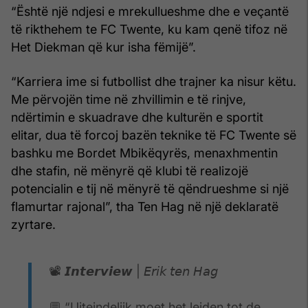
“Është një ndjesi e mrekullueshme dhe e veçantë
të rikthehem te FC Twente, ku kam qenë tifoz në
Het Diekman që kur isha fëmijë”.
“Karriera ime si futbollist dhe trajner ka nisur këtu.
Me përvojën time në zhvillimin e të rinjve,
ndërtimin e skuadrave dhe kulturën e sportit
elitar, dua të forcoj bazën teknike të FC Twente së
bashku me Bordet Mbikëqyrës, menaxhmentin
dhe stafin, në mënyrë që klubi të realizojë
potencialin e tij në mënyrë të qëndrueshme si një
flamurtar rajonal”, tha Ten Hag në një deklaratë
zyrtare.
📽️ 𝙄𝙣𝙩𝙚𝙧𝙫𝙞𝙚𝙬 | 𝘌𝘳𝘪𝘬 𝘵𝘦𝘯 𝘏𝘢𝘨
💬 “Uiteindelijk moet het leiden tot de