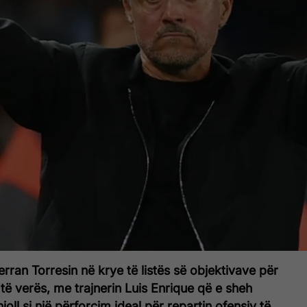
rran Torresin në krye të listës së objektivave për
 të verës, me trajnerin Luis Enrique që e sheh
oll si një përforcim ideal për repartin ofensiv të