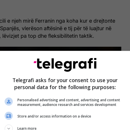
 cili e njeh mirë Ferranin nga koha kur e drejtonte
anjës, vlerëson aftësinë e tij për të luajtur në
lëvizjet pa top dhe fleksibilitetin taktik.
Telegrafi asks for your consent to use your
personal data for the following purposes:
Personalised advertising and content, advertising and content
measurement, audience research and services development
Store and/or access information on a device
Learn more