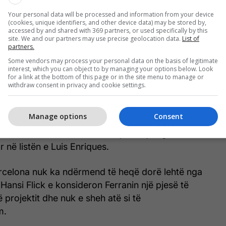
Your personal data will be processed and information from your device
(cookies, unique identifiers, and other device data) may be stored by,
accessed by and shared with 369 partners, or used specifically by this
site. We and our partners may use precise geolocation data.
List of
partners.
SG-së lidhet ngushtë me të ardhmen e Bradley
Some vendors may process your personal data on the basis of legitimate
ciatat për rinovimin e kontratës së sulmuesit
interest, which you can object to by managing your options below. Look
for a link at the bottom of this page or in the site menu to manage or
 ecin sipas pritshmërive dhe drejtuesit e klubit po
withdraw consent in privacy and cookie settings.
ernativa cilësore për të mos mbetur të zbuluar në
Manage options
Consent
st, Ferran Torres është shfaqur si një nga emrat
 në listën e Luis Enriques.
arcelona nuk ka ndërmend të heqë dorë lehtë nga
ri Hansi Flick e konsideron Ferranin një pjesë të
 projektit dhe nuk e sheh atë si të
m.