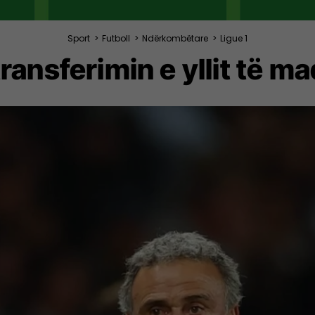
Sport
>
Futboll
>
Ndërkombëtare
>
Ligue 1
ransferimin e yllit të m