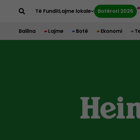
Të Fundit
Lajme lokale
Botërori 2026
Ballina
Lajme
Botë
Ekonomi
T