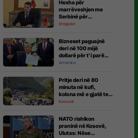
Hoxha për
marrëveshjen me
Serbinë për
konsullatat në
Shqipëri
Shkodër dhe
Bujanoc: Interesi
Bizneset paguajnë
kombëtar mbi
deri në 100 mijë
emocionet historike
dollarë për t’i parë
më shpejt postimet e
Amerika
Trumpit
Pritje deri në 80
minuta në kufi,
kolona më e gjatë te
Dheu i Bardhë
Kosovë
NATO rishikon
praninë në Kosovë,
Ulutas: Nëse