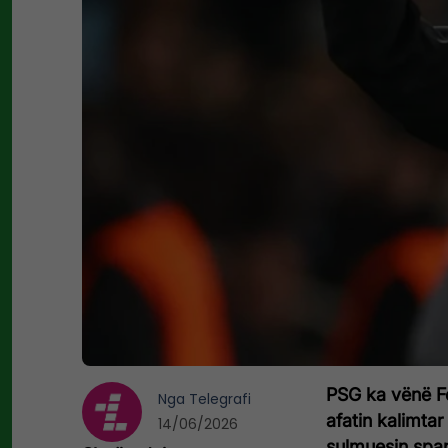
PSG ka vënë Fe
Nga
Telegrafi
afatin kalimtar
14/06/2026
sulmuesin spanj