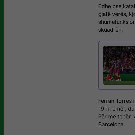
Edhe pse katal
gjatë verës, k
shumëfunksiona
skuadrën.
Ferran Torres 
“9 i rremë”, d
Për më tepër, v
Barcelona.