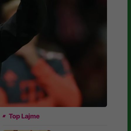
Top Lajme