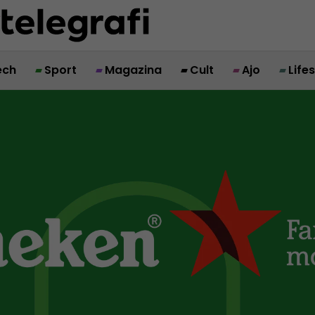
ech
Sport
Magazina
Cult
Ajo
Life