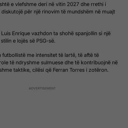
është e vlefshme deri në vitin 2027 dhe rrethi i
 të diskutojë për një rinovim të mundshëm në muajt
 Luis Enrique vazhdon ta shohë spanjollin si një
 stilin e lojës së PSG-së.
futbollistë me intensitet të lartë, të aftë të
role të ndryshme sulmuese dhe të kontribuojnë në
hme taktike, cilësi që Ferran Torres i zotëron.