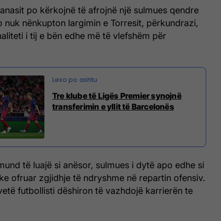
anasit po kërkojnë të afrojnë një sulmues qendre
jo nuk nënkupton largimin e Torresit, përkundrazi,
liteti i tij e bën edhe më të vlefshëm për
Tre klube të Ligës Premier synojnë
transferimin e yllit të Barcelonës
mund të luajë si anësor, sulmues i dytë apo edhe si
uke ofruar zgjidhje të ndryshme në repartin ofensiv.
etë futbollisti dëshiron të vazhdojë karrierën te