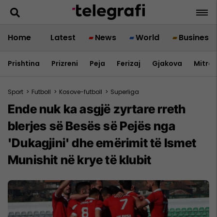
Home
Latest
News
World
Business
Prishtina
Prizreni
Peja
Ferizaj
Gjakova
Mitrov
Sport
>
Futboll
>
Kosove-futboll
>
Superliga
Ende nuk ka asgjë zyrtare rreth
blerjes së Besës së Pejës nga
'Dukagjini' dhe emërimit të Ismet
Munishit në krye të klubit