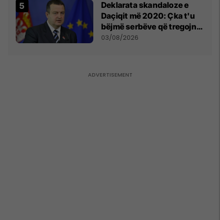
​Deklarata skandaloze e
Daçiqit më 2020: Çka t'u
bëjmë serbëve që tregojnë
ku janë varrosur shqiptarët
03/08/2026
në Serbi