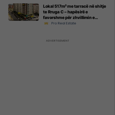
Lokal 517m² me tarracë në shitje
te Rruga C – hapësirë e
favorshme për zhvillimin e
biznesit #15796
Pro Real Estate