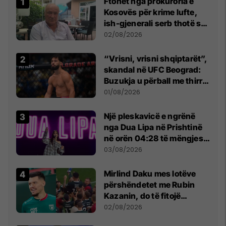
Ftohet nga prokuroria e
Kosovës për krime lufte,
ish-gjenerali serb thotë se
dikush e tradhtoi në
02/08/2026
Beograd
“Vrisni, vrisni shqiptarët”,
skandal në UFC Beograd:
Buzukja u përball me thirrje
anti-shqiptare nga
01/08/2026
tribunat
Një pleskavicë e ngrënë
nga Dua Lipa në Prishtinë
në orën 04:28 të mëngjesit
- dhe bota digjitale serbe
03/08/2026
shpall gjendjen e luftës
Mirlind Daku mes lotëve
përshëndetet me Rubin
Kazanin, do të fitojë
miliona te Spartak Moska
02/08/2026