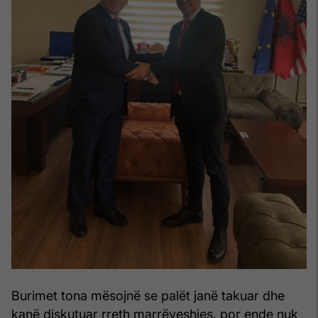
Burimet tona mësojnë se palët janë takuar dhe
kanë diskutuar rreth marrëveshjes, por ende nuk