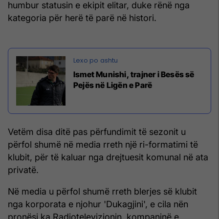
humbur statusin e ekipit elitar, duke rënë nga
kategoria për herë të parë në histori.
Ismet Munishi, trajner i Besës së
Pejës në Ligën e Parë
Vetëm disa ditë pas përfundimit të sezonit u
përfol shumë në media rreth një ri-formatimi të
klubit, për të kaluar nga drejtuesit komunal në ata
privatë.
Në media u përfol shumë rreth blerjes së klubit
nga korporata e njohur 'Dukagjini', e cila nën
pronësi ka Radiotelevizionin, kompaninë e