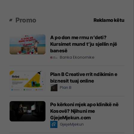
Promo
Reklamo këtu
A po don me rrnu n’deti?
Kursimet mund t’ju sjellin një
banesë
Banka Ekonomike
Plan B Creative rrit ndikimin e
biznesit tuaj online
Plan B
Po kërkoni mjek apo klinikë në
Kosovë? Njihuni me
GjejeMjekun.com
GjejeMjekun