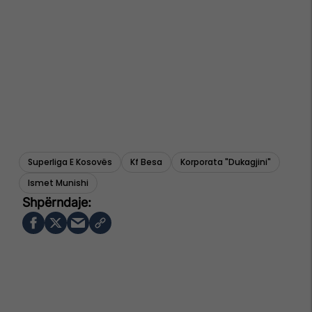
Superliga E Kosovës
Kf Besa
Korporata "dukagjini"
Ismet Munishi