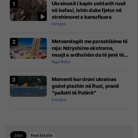
Ukrainasit i kapin ushtarët rusë
në befasi, ishin duke fjetur në
strehimoret e kamufluara
Evropa
Meteorologët me parashikime të
reja: Ndryshime ekstreme,
muajt e ardhshëm do të jenë të
pazakontë
Nga Bota
Momenti kur droni ukrainas
godet plazhin në Rusi, pranë
"pallatit të Putinit"
Evropa
Jobs
Real Estate