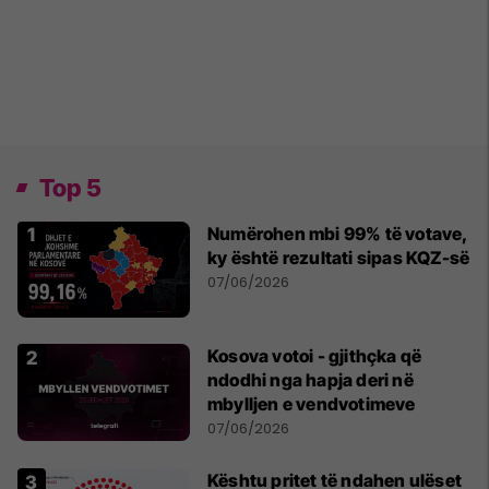
Top 5
Numërohen mbi 99% të votave,
ky është rezultati sipas KQZ-së
07/06/2026
Kosova votoi - gjithçka që
ndodhi nga hapja deri në
mbylljen e vendvotimeve
07/06/2026
Kështu pritet të ndahen ulëset