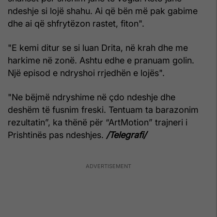
ndeshje si lojë shahu. Ai që bën më pak gabime
dhe ai që shfrytëzon rastet, fiton".
"E kemi ditur se si luan Drita, në krah dhe me
harkime në zonë. Ashtu edhe e pranuam golin.
Një episod e ndryshoi rrjedhën e lojës".
"Ne bëjmë ndryshime në çdo ndeshje dhe
deshëm të fusnim freski. Tentuam ta barazonim
rezultatin”, ka thënë për “ArtMotion” trajneri i
Prishtinës pas ndeshjes.
/Telegrafi/