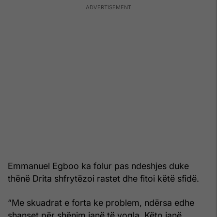
Emmanuel Egboo ka folur pas ndeshjes duke
thënë Drita shfrytëzoi rastet dhe fitoi këtë sfidë.
“Me skuadrat e forta ke problem, ndërsa edhe
shanset për shënim janë të vogla. Këto janë