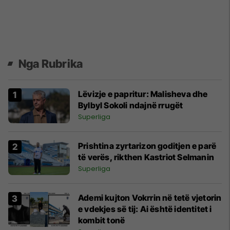
Nga Rubrika
Lëvizje e papritur: Malisheva dhe
Bylbyl Sokoli ndajnë rrugët
Superliga
Prishtina zyrtarizon goditjen e parë
të verës, rikthen Kastriot Selmanin
Superliga
Ademi kujton Vokrrin në tetë vjetorin
e vdekjes së tij: Ai është identitet i
kombit tonë