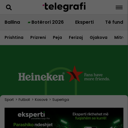
Ballina
Botërori 2026
Eksperti
Të fundit
Prishtina
Prizreni
Peja
Ferizaj
Gjakova
Mitrov
Sport
>
Futboll
>
Kosovë
>
Superliga