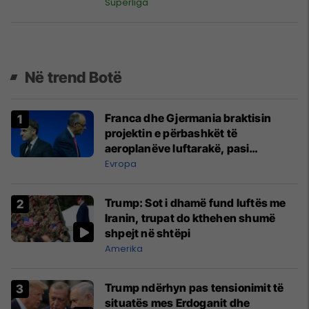
Superliga
Në trend Botë
Franca dhe Gjermania braktisin
projektin e përbashkët të
aeroplanëve luftarakë, pasi
kompanitë nuk arrijnë marrëveshje
Evropa
Trump: Sot i dhamë fund luftës me
Iranin, trupat do kthehen shumë
shpejt në shtëpi
Amerika
Trump ndërhyn pas tensionimit të
situatës mes Erdoganit dhe