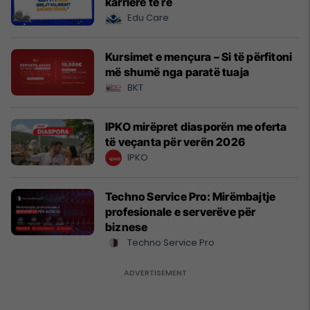
karrierë të re
Edu Care
Kursimet e mençura – Si të përfitoni
më shumë nga paratë tuaja
BKT
IPKO mirëpret diasporën me oferta
të veçanta për verën 2026
IPKO
Techno Service Pro: Mirëmbajtje
profesionale e serverëve për
biznese
Techno Service Pro