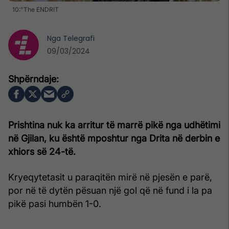
10:"The ENDRIT
Nga
Telegrafi
09/03/2024
Prishtina nuk ka arritur të marrë pikë nga udhëtimi
në Gjilan, ku është mposhtur nga Drita në derbin e
xhiors së 24-të.
Kryeqytetasit u paraqitën mirë në pjesën e parë,
por në të dytën pësuan një gol që në fund i la pa
pikë pasi humbën 1-0.