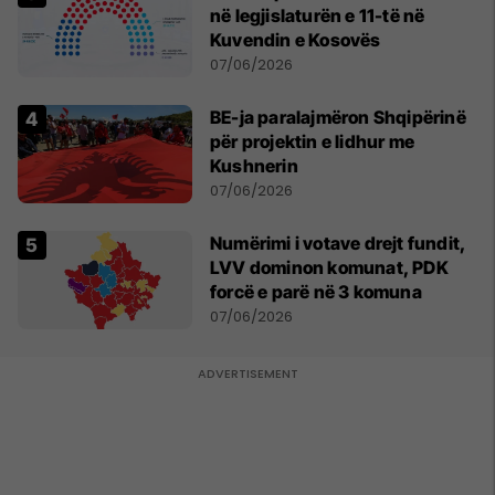
në legjislaturën e 11-të në
Kuvendin e Kosovës
07/06/2026
BE-ja paralajmëron Shqipërinë
për projektin e lidhur me
Kushnerin
07/06/2026
Numërimi i votave drejt fundit,
LVV dominon komunat, PDK
forcë e parë në 3 komuna
07/06/2026