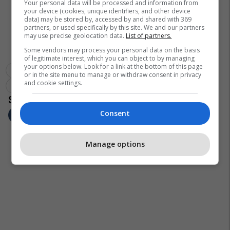
Your personal data will be processed and information from
your device (cookies, unique identifiers, and other device
data) may be stored by, accessed by and shared with 369
partners, or used specifically by this site. We and our partners
may use precise geolocation data.
List of partners.
Some vendors may process your personal data on the basis
of legitimate interest, which you can object to by managing
your options below. Look for a link at the bottom of this page
Emmanuel Egbo
Superliga E Kosovës
Kf Drita
or in the site menu to manage or withdraw consent in privacy
and cookie settings.
Kf Prishtina
Consent
Manage options