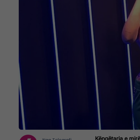
Këngëtarja e mirë