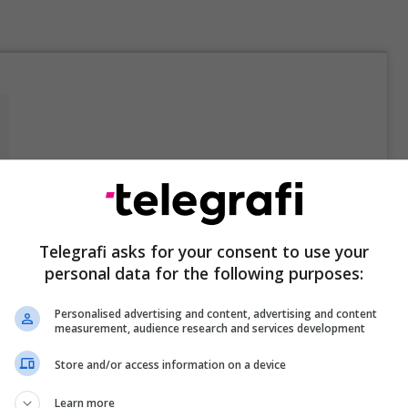
m
Telegrafi asks for your consent to use your
personal data for the following purposes:
jë sukses i tillë i bën krenarë të gjithë shqiptarët, e
ë iu jepet mundësia që ta vizitojnë muzeun Madame
Personalised advertising and content, advertising and content
shohin figurën e Duas.
measurement, audience research and services development
Store and/or access information on a device
Learn more