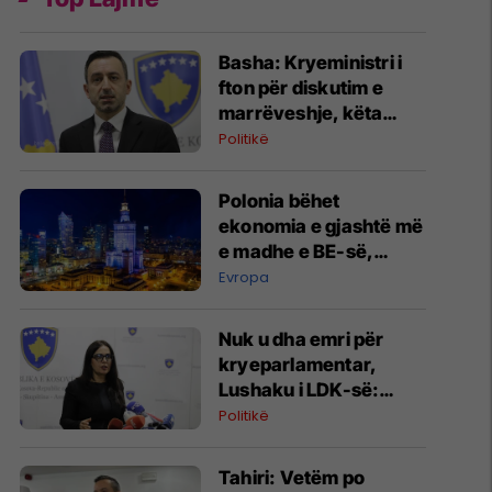
Basha: Kryeministri i
fton për diskutim e
marrëveshje, këta
sulmojnë e ofendojnë -
Politikë
këta që Radoçiqin e
pritshin në kryeministri
Polonia bëhet
ekonomia e gjashtë më
e madhe e BE-së,
synon të kalojë Zvicrën
Evropa
Nuk u dha emri për
kryeparlamentar,
Lushaku i LDK-së:
Papërgjegjësi totale e
Politikë
LVV-së
Tahiri: Vetëm po