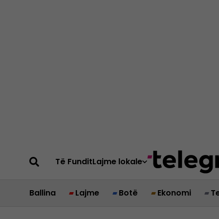
Të Fundit
Lajme lokale
Ballina
Lajme
Botë
Ekonomi
T