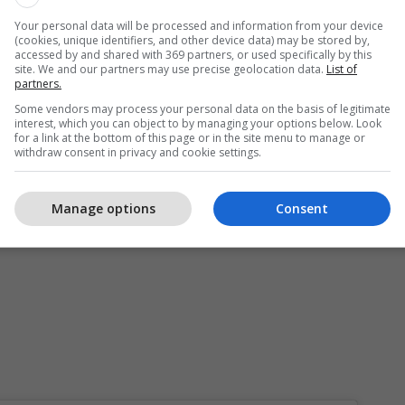
Të gjitha lajmet nga Edona Llalloshi
Your personal data will be processed and information from your device
(cookies, unique identifiers, and other device data) may be stored by,
accessed by and shared with 369 partners, or used specifically by this
site. We and our partners may use precise geolocation data.
List of
partners.
htë edhe Edona, e cila është krenuar me Duan duke
Some vendors may process your personal data on the basis of legitimate
interest, which you can object to by managing your options below. Look
n e saj dhe të gjithë shqiptarëve për yllin tonë me
for a link at the bottom of this page or in the site menu to manage or
withdraw consent in privacy and cookie settings.
Manage options
Consent