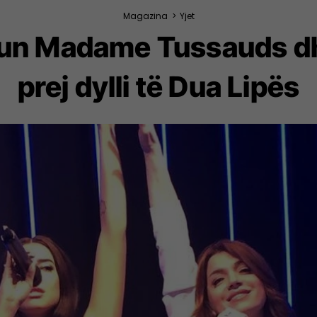
Magazina
>
Yjet
eun Madame Tussauds dh
prej dylli të Dua Lipës