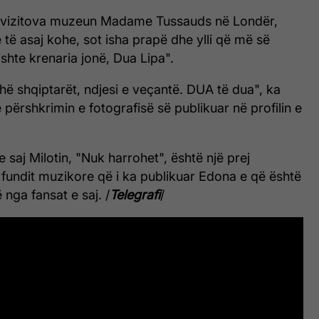
e vizitova muzeun Madame Tussauds në Londër,
të asaj kohe, sot isha prapë dhe ylli që më së
ishte krenaria jonë, Dua Lipa".
hë shqiptarët, ndjesi e veçantë. DUA të dua", ka
përshkrimin e fotografisë së publikuar në profilin e
 saj Milotin, "Nuk harrohet", është një prej
fundit muzikore që i ka publikuar Edona e që është
 nga fansat e saj. /
Telegrafi
/