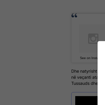
See on Instagra
Dhe natyrisht se n
në veçanti ata q
Tussauds dhe ta 