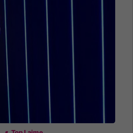
Top Lajme