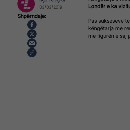
Nga
Telegrafi
Londër e ka vizi
03/03/2019
Pas sukseseve të
këngëtarja me r
me figurën e saj 