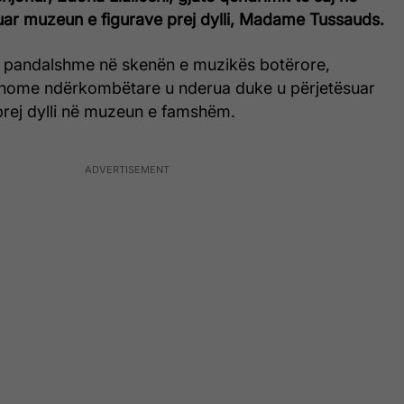
tuar muzeun e figurave prej dylli, Madame Tussauds.
 pandalshme në skenën e muzikës botërore,
enome ndërkombëtare u nderua duke u përjetësuar
prej dylli në muzeun e famshëm.