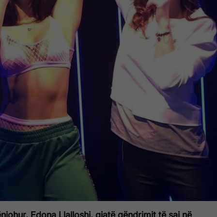
njohur, Edona Llalloshi, gjatë qëndrimit të saj në