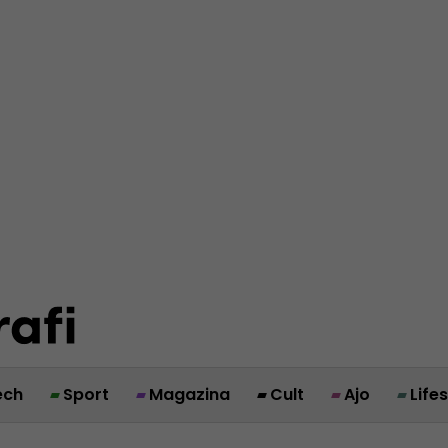
ech
Sport
Magazina
Cult
Ajo
Life