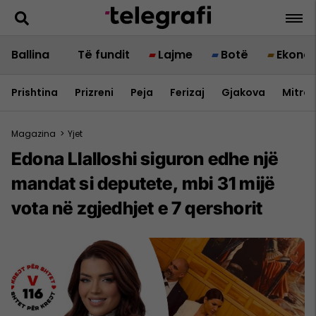
Ballina
Të fundit
Lajme
Botë
Ekono
Prishtina
Prizreni
Peja
Ferizaj
Gjakova
Mitrov
Magazina
>
Yjet
Edona Llalloshi siguron edhe një
mandat si deputete, mbi 31 mijë
vota në zgjedhjet e 7 qershorit