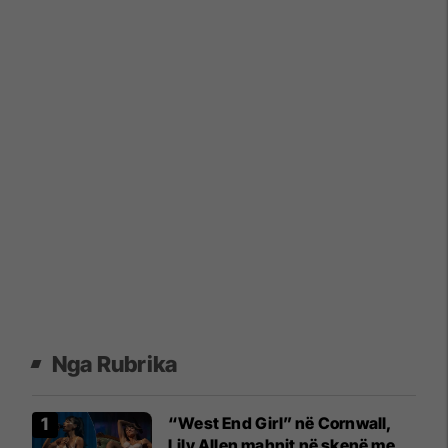
Nga Rubrika
“West End Girl” në Cornwall,
Lily Allen mahnit në skenë me