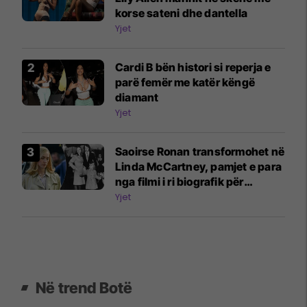
korse sateni dhe dantella
Yjet
Cardi B bën histori si reperja e
parë femër me katër këngë
diamant
Yjet
Saoirse Ronan transformohet në
Linda McCartney, pamjet e para
nga filmi i ri biografik për
Beatles
Yjet
Në trend Botë