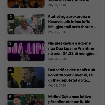
Kuvendit
06/08/2026
Ftohet nga prokuroria e
Kosovës për krime lufte,
ish-gjenerali serb thotë se
dikush e tradhtoi në
02/08/2026
Beograd
Një pleskavicë e ngrënë
nga Dua Lipa në Prishtinë
në orën 04:28 të mëngjesit
- dhe bota digjitale serbe
03/08/2026
shpall gjendjen e luftës
Deda: Nëse deri nesër nuk
konstituohet Kuvendi, të
gjithë deputetët do të
bëjnë shkelje të rëndë
06/08/2026
kushtetuese
Mirlind Daku mes lotëve
përshëndetet me Rubin