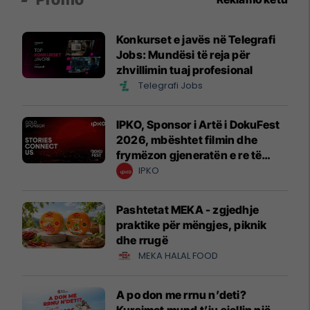
Konkurset e javës në Telegrafi
Jobs: Mundësi të reja për
zhvillimin tuaj profesional
Telegrafi Jobs
IPKO, Sponsor i Artë i DokuFest
2026, mbështet filmin dhe
frymëzon gjeneratën e re të
krijuesve
IPKO
Pashtetat MEKA - zgjedhje
praktike për mëngjes, piknik
dhe rrugë
MEKA HALAL FOOD
A po don me rrnu n’deti?
Kursimet mund t’ju sjellin një