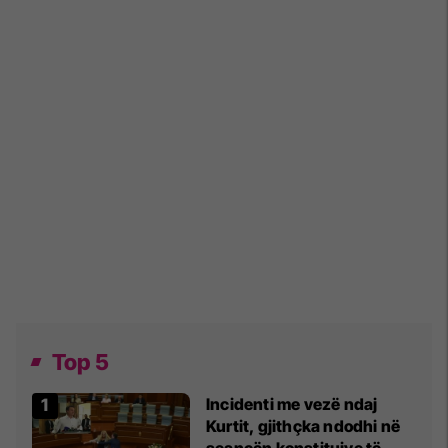
Top 5
Incidenti me vezë ndaj
Kurtit, gjithçka ndodhi në
seancën konstituive të