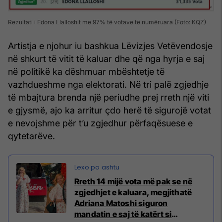
Rezultati i Edona Llalloshit me 97% të votave të numëruara (Foto: KQZ)
Artistja e njohur iu bashkua Lëvizjes Vetëvendosje
në shkurt të vitit të kaluar dhe që nga hyrja e saj
në politikë ka dëshmuar mbështetje të
vazhdueshme nga elektorati. Në tri palë zgjedhje
të mbajtura brenda një periudhe prej rreth një viti
e gjysmë, ajo ka arritur çdo herë të sigurojë votat
e nevojshme për t’u zgjedhur përfaqësuese e
qytetarëve.
Rreth 14 mijë vota më pak se në
zgjedhjet e kaluara, megjithatë
Adriana Matoshi siguron
mandatin e saj të katërt si