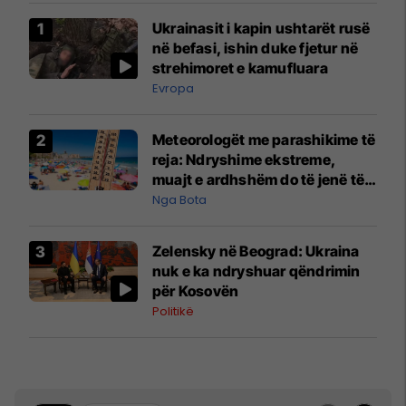
Ukrainasit i kapin ushtarët rusë
në befasi, ishin duke fjetur në
strehimoret e kamufluara
Evropa
Meteorologët me parashikime të
reja: Ndryshime ekstreme,
muajt e ardhshëm do të jenë të
pazakontë
Nga Bota
Zelensky në Beograd: Ukraina
nuk e ka ndryshuar qëndrimin
për Kosovën
Politikë