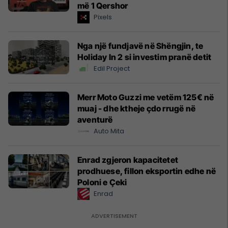
më 1 Qershor
Pixels
Nga një fundjavë në Shëngjin, te
Holiday In 2 si investim pranë detit
Edil Project
Merr Moto Guzzi me vetëm 125€ në
muaj - dhe ktheje çdo rrugë në
aventurë
Auto Mita
Enrad zgjeron kapacitetet
prodhuese, fillon eksportin edhe në
Poloni e Çeki
Enrad