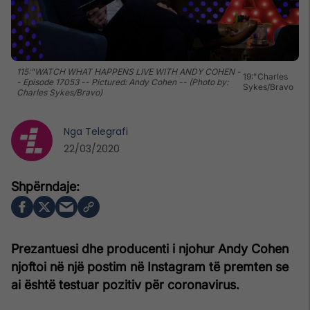
115:"WATCH WHAT HAPPENS LIVE WITH ANDY COHEN -
19:"Charles
- Episode 17053 -- Pictured: Andy Cohen -- (Photo by:
Sykes/Bravo
Charles Sykes/Bravo)
Nga
Telegrafi
22/03/2020
Prezantuesi dhe producenti i njohur Andy Cohen
njoftoi në një postim në Instagram të premten se
ai është testuar pozitiv për coronavirus.