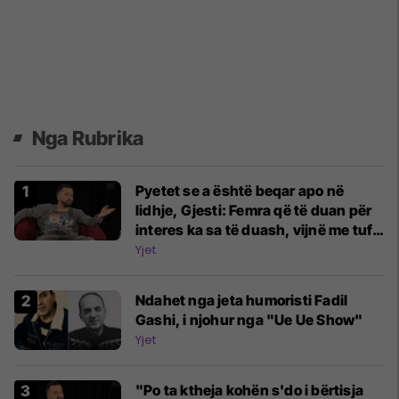
Nga Rubrika
Pyetet se a është beqar apo në
lidhje, Gjesti: Femra që të duan për
interes ka sa të duash, vijnë me tufa
- por femra të hajrit është zor të
Yjet
gjesh
Ndahet nga jeta humoristi Fadil
Gashi, i njohur nga "Ue Ue Show"
Yjet
"Po ta ktheja kohën s'do i bërtisja