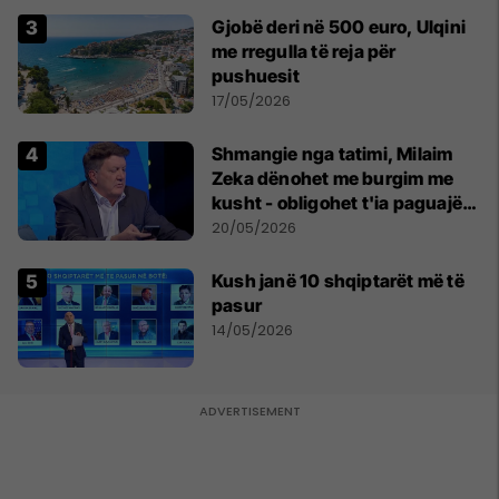
Gjobë deri në 500 euro, Ulqini
me rregulla të reja për
pushuesit
17/05/2026
Shmangie nga tatimi, Milaim
Zeka dënohet me burgim me
kusht - obligohet t'ia paguajë
ATK-së 81 mijë euro
20/05/2026
Kush janë 10 shqiptarët më të
pasur
14/05/2026