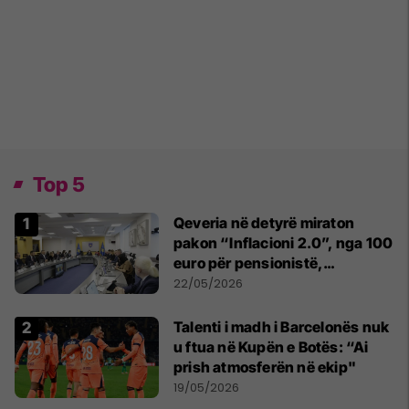
Top 5
Qeveria në detyrë miraton
pakon “Inflacioni 2.0”, nga 100
euro për pensionistë,
punëtorët privat, fëmijë dhe
22/05/2026
studentë
Talenti i madh i Barcelonës nuk
u ftua në Kupën e Botës: “Ai
prish atmosferën në ekip"
19/05/2026