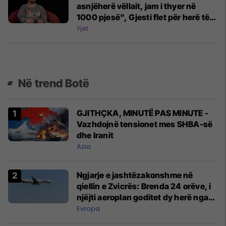
asnjëherë vëllait, jam i thyer në
1000 pjesë", Gjesti flet për herë të
parë pas shumë kohe për ngjarjen
Yjet
tragjike
Në trend Botë
GJITHÇKA, MINUTË PAS MINUTE -
Vazhdojnë tensionet mes SHBA-së
dhe Iranit
Azia
Ngjarje e jashtëzakonshme në
qiellin e Zvicrës: Brenda 24 orëve, i
njëjti aeroplan goditet dy herë nga
rrufeja
Evropa