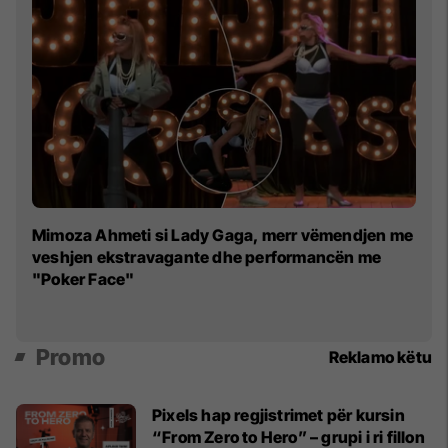
Pa
Mimoza Ahmeti si Lady Gaga, merr vëmendjen me
O
veshjen ekstravagante dhe performancën me
"Poker Face"
Promo
Reklamo këtu
Pixels hap regjistrimet për kursin
“From Zero to Hero” – grupi i ri fillon