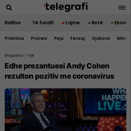
Ballina
Të fundit
Lajme
Botë
Ekono
Prishtina
Prizreni
Peja
Ferizaj
Gjakova
Mitrov
Magazina
>
Yjet
Edhe prezantuesi Andy Cohen
rezulton pozitiv me coronavirus