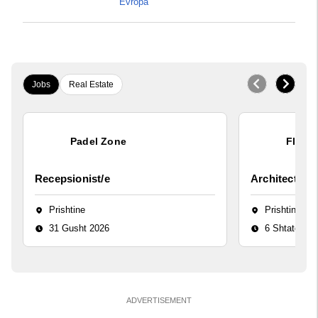
Evropa
Jobs
Real Estate
Padel Zone
Flex B
Recepsionist/e
Architect
Prishtine
Prishtinë
31 Gusht 2026
6 Shtator 20