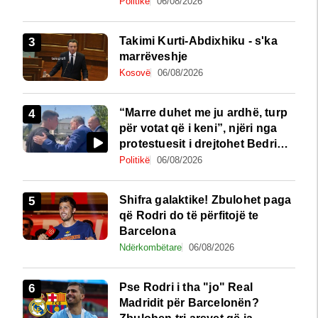
rëndë kushtetuese
Politikë
06/08/2026
Takimi Kurti-Abdixhiku - s'ka
marrëveshje
Kosovë
06/08/2026
“Marre duhet me ju ardhë, turp
për votat që i keni”, njëri nga
protestuesit i drejtohet Bedri
Hamzës
Politikë
06/08/2026
Shifra galaktike! Zbulohet paga
që Rodri do të përfitojë te
Barcelona
Ndërkombëtare
06/08/2026
Pse Rodri i tha "jo" Real
Madridit për Barcelonën?