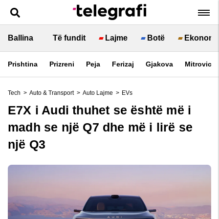
Ballina
Të fundit
Lajme
Botë
Ekonomi
Prishtina
Prizreni
Peja
Ferizaj
Gjakova
Mitrovica
Tech
>
Auto & Transport
>
Auto Lajme
>
EVs
E7X i Audi thuhet se është më i
madh se një Q7 dhe më i lirë se
një Q3