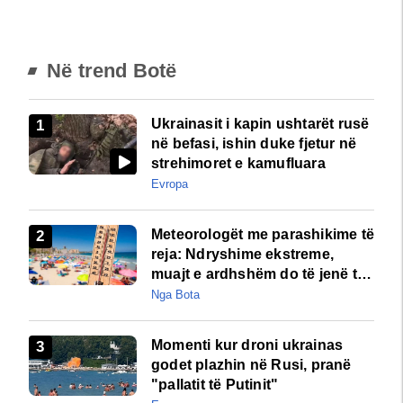
Në trend Botë
Ukrainasit i kapin ushtarët rusë
në befasi, ishin duke fjetur në
strehimoret e kamufluara
Evropa
Meteorologët me parashikime të
reja: Ndryshime ekstreme,
muajt e ardhshëm do të jenë të
pazakontë
Nga Bota
Momenti kur droni ukrainas
godet plazhin në Rusi, pranë
"pallatit të Putinit"