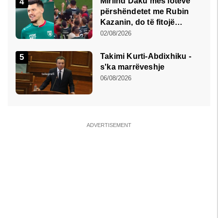
Mirlind Daku mes lotëve
përshëndetet me Rubin
Kazanin, do të fitojë
miliona te Spartak Moska
02/08/2026
Takimi Kurti-Abdixhiku -
s'ka marrëveshje
06/08/2026