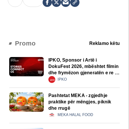
Promo
Reklamo këtu
IPKO, Sponsor i Artë i
DokuFest 2026, mbështet filmin
dhe frymëzon gjeneratën e re të
krijuesve
IPKO
Pashtetat MEKA - zgjedhje
praktike për mëngjes, piknik
dhe rrugë
MEKA HALAL FOOD