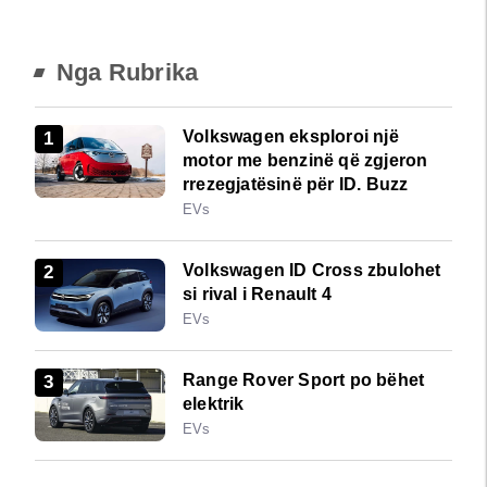
Nga Rubrika
Volkswagen eksploroi një
motor me benzinë që zgjeron
rrezegjatësinë për ID. Buzz
EVs
Volkswagen ID Cross zbulohet
si rival i Renault 4
EVs
Range Rover Sport po bëhet
elektrik
EVs