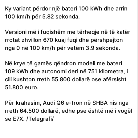
Ky variant përdor një bateri 100 kWh dhe arrin
100 km/h për 5.82 sekonda.
Versioni më i fuqishëm me tërheqje në të katër
rrotat zhvillon 670 kuaj fuqi dhe përshpejton
nga 0 në 100 km/h për vetëm 3.9 sekonda.
Në krye të gamës qëndron modeli me bateri
109 kWh dhe autonomi deri në 751 kilometra, i
cili kushton rreth 55.800 dollarë ose afërsisht
51.800 euro.
Për krahasim, Audi Q6 e-tron në SHBA nis nga
rreth 64.500 dollarë, edhe pse është më i vogël
se E7X. /Telegrafi/