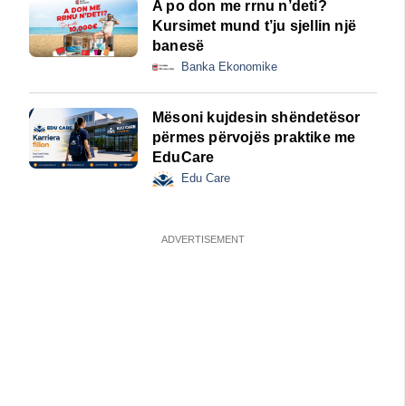
A po don me rrnu n’deti?
Kursimet mund t’ju sjellin një
banesë
Banka Ekonomike
Mësoni kujdesin shëndetësor
përmes përvojës praktike me
EduCare
Edu Care