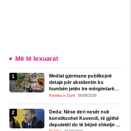
Më të lexuarat
Mediat gjermane publikojnë
detaje për aksidentin ku
humbën jetën tre mërgimtarë
nga Komogllava e Ferizajt
Kronika e Zezë
06/08/2026
Deda: Nëse deri nesër nuk
konstituohet Kuvendi, të gjithë
deputetët do të bëjnë shkelje të