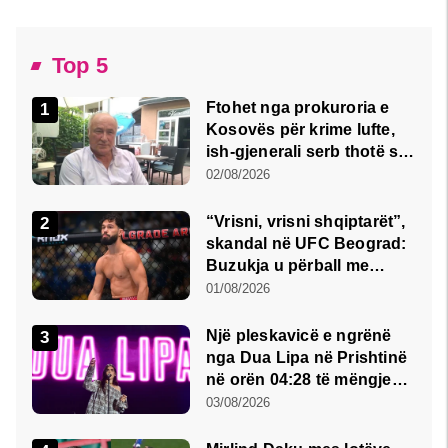
Top 5
Ftohet nga prokuroria e
Kosovës për krime lufte,
ish-gjenerali serb thotë se
dikush e tradhtoi në
02/08/2026
Beograd
“Vrisni, vrisni shqiptarët”,
skandal në UFC Beograd:
Buzukja u përball me
thirrje anti-shqiptare nga
01/08/2026
tribunat
Një pleskavicë e ngrënë
nga Dua Lipa në Prishtinë
në orën 04:28 të mëngjesit
- dhe bota digjitale serbe
03/08/2026
shpall gjendjen e luftës