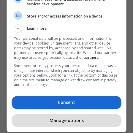
services development
Store and/or access information on a device
Learn more
Your personal data will be processed and information from
your device (cookies, unique identifiers, and other device
data) may be stored by, accessed by and shared with 369
partners, or used specifically by this site. We and our partners
may use precise geolocation data.
List of partners.
Some vendors may process your personal data on the basis
of legitimate interest, which you can object to by managing
your options below. Look for a link at the bottom of this page
or in the site menu to manage or withdraw consent in privacy
Alvaro Arbeloa
Real Madrid
and cookie settings.
Consent
Manage options