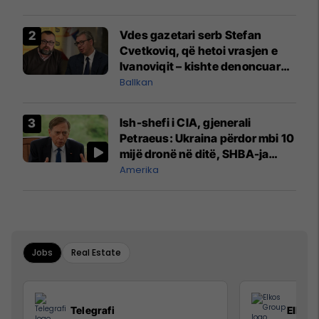
Vdes gazetari serb Stefan
Cvetkoviq, që hetoi vrasjen e
Ivanoviqit – kishte denoncuar
kërcënime ndaj vëllezërve
Ballkan
Vuçiq
Ish-shefi i CIA, gjenerali
Petraeus: Ukraina përdor mbi 10
mijë dronë në ditë, SHBA-ja
mbetet shumë prapa në
Amerika
prodhim
Jobs
Real Estate
Telegrafi
Elkos