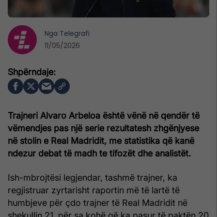
Nga
Telegrafi
11/05/2026
Trajneri Alvaro Arbeloa është vënë në qendër të
vëmendjes pas një serie rezultatesh zhgënjyese
në stolin e Real Madridit, me statistika që kanë
ndezur debat të madh te tifozët dhe analistët.
Ish-mbrojtësi legjendar, tashmë trajner, ka
regjistruar zyrtarisht raportin më të lartë të
humbjeve për çdo trajner të Real Madridit në
shekullin 21, për sa kohë që ka pasur të paktën 20