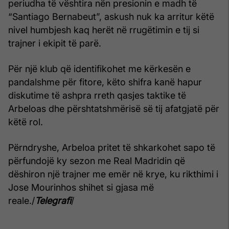
periudha të vështira nën presionin e madh të
“Santiago Bernabeut”, askush nuk ka arritur këtë
nivel humbjesh kaq herët në rrugëtimin e tij si
trajner i ekipit të parë.
Për një klub që identifikohet me kërkesën e
pandalshme për fitore, këto shifra kanë hapur
diskutime të ashpra rreth qasjes taktike të
Arbeloas dhe përshtatshmërisë së tij afatgjatë për
këtë rol.
Përndryshe, Arbeloa pritet të shkarkohet sapo të
përfundojë ky sezon me Real Madridin që
dëshiron një trajner me emër në krye, ku rikthimi i
Jose Mourinhos shihet si gjasa më
reale./
Telegrafi
/