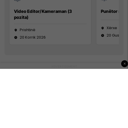
Video Editor/Kameraman (3
Punëtor në 
pozita)
Xërxe
Prishtinë
20 Gusht 2
20 Korrik 2026
×