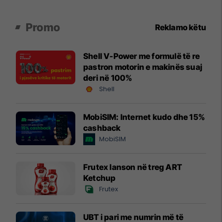
Promo
Reklamo këtu
Shell V-Power me formulë të re
pastron motorin e makinës suaj
deri në 100%
Shell
MobiSIM: Internet kudo dhe 15%
cashback
MobiSIM
Frutex lanson në treg ART
Ketchup
Frutex
UBT i pari me numrin më të