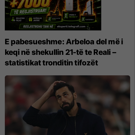
E pabesueshme: Arbeloa del më i
keqi në shekullin 21-të te Reali –
statistikat tronditin tifozët