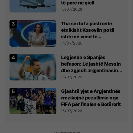
të parë në qiell
16/07/2026
Tha se do ta pastronte
etnikisht Kosovën po të
ishte në vend të
Millosheviqit, Lëvizja e
14/07/2026
Qytetarëve të Lirë në Serbi
kërkon shkarkimin e
Legjenda e Spanjës
menjëhershëm të
befason: Lë jashtë Messin
Snezhana Paunoviq
dhe zgjedh argjentinasin
më të mirë në botë
15/07/2026
Gjashtë yjet e Argjentinës
rrezikojnë pezullimin nga
FIFA për finalen e Botërorit
16/07/2026