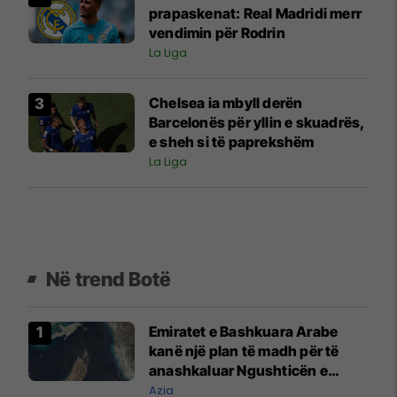
prapaskenat: Real Madridi merr
vendimin për Rodrin
La Liga
Chelsea ia mbyll derën
Barcelonës për yllin e skuadrës,
e sheh si të paprekshëm
La Liga
Në trend Botë
Emiratet e Bashkuara Arabe
kanë një plan të madh për të
anashkaluar Ngushticën e
Hormuzit
Azia