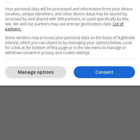
Your personal data will be processed and information from your device
(cookies, unique identifiers, and other device data) may be stored by,
accessed by and shared with 369 partners, or used specifically by this
site. We and our partners may use precise geolocation data.
List of
partners.
Some vendors may process your personal data on the basis of legitimate
interest, which you can object to by managing your options below. Look
for a link at the bottom of this page or in the site menu to manage or
withdraw consent in privacy and cookie settings.
Manage options
Consent