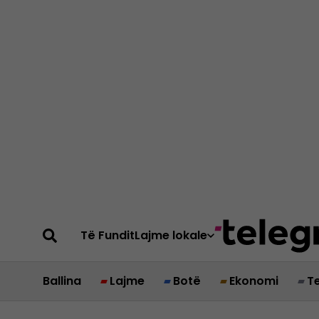
Të Fundit
Lajme lokale
Ballina
Lajme
Botë
Ekonomi
T