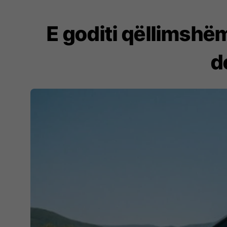
E goditi qëllimshë
d