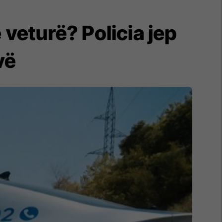
veturë? Policia jep
vë