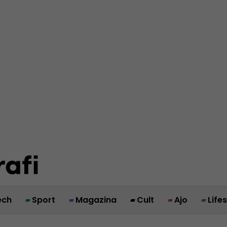
ech
Sport
Magazina
Cult
Ajo
Life