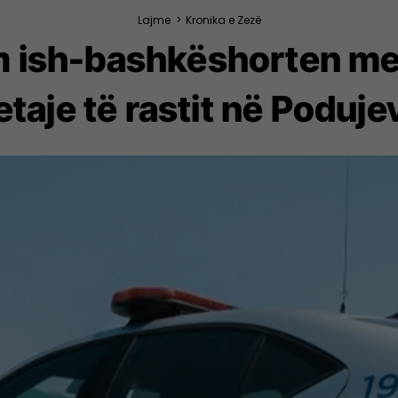
Lajme
>
Kronika e Zezë
m ish-bashkëshorten me 
etaje të rastit në Poduje