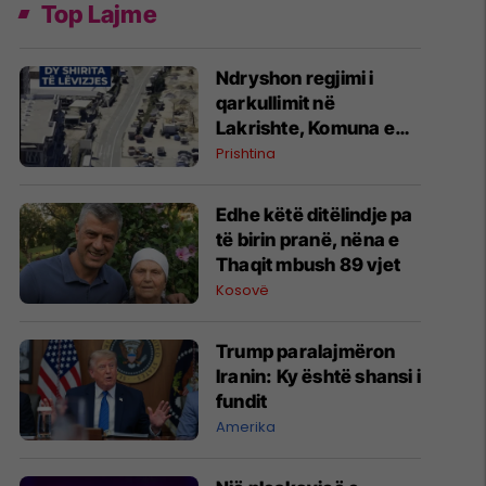
Top Lajme
Ndryshon regjimi i
qarkullimit në
Lakrishte, Komuna e
Prishtinës ofron
Prishtina
shpjegime
Edhe këtë ditëlindje pa
të birin pranë, nëna e
Thaqit mbush 89 vjet
Kosovë
Trump paralajmëron
Iranin: Ky është shansi i
fundit
Amerika