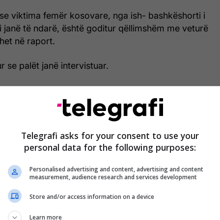
se viktima femër kosovare, nga ish- bashkëshorti i
ani janë të ndarë, është goditur qëllimshëm me veturë
het në raport.
ur se palët janë intervistuar.
 viktima ka kërkuar urdhër mbrojtës, ndërkaq me
it palët janë liruar në procedurë të rregullt.
Telegrafi asks for your consent to use your
personal data for the following purposes:
Personalised advertising and content, advertising and content
measurement, audience research and services development
Store and/or access information on a device
Learn more