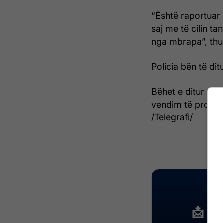
“Është raportuar 
saj me të cilin t
nga mbrapa”, thu
Policia bën të dit
Bëhet e ditur se
vendim të prokuror
/Telegrafi/