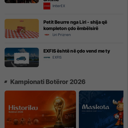
InterEX
Petit Beurre nga Liri - shija që
kompleton çdo ëmbëlsirë
Liri Prizren
EXFIS është në çdo vend me ty
EXFIS
Kampionati Botëror 2026