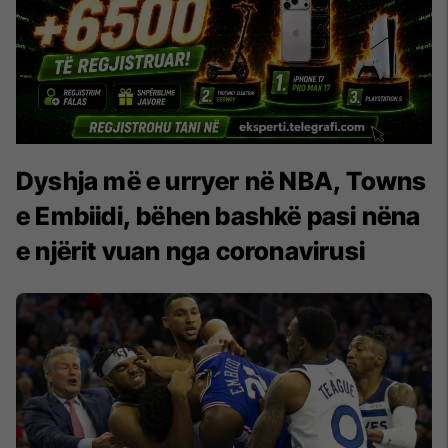
Dyshja më e urryer në NBA, Towns
e Embiidi, bëhen bashkë pasi nëna
e njërit vuan nga coronavirusi