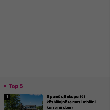
Top 5
5 pemë që ekspertët
këshillojnë të mos i mbillni
kurrë në oborr