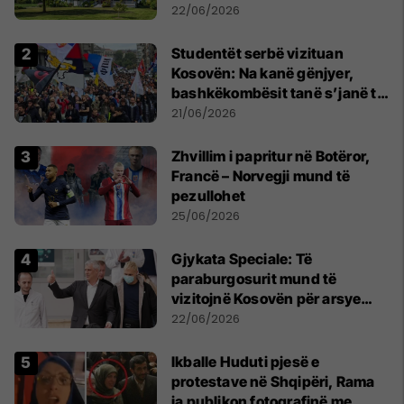
22/06/2026
Studentët serbë vizituan
Kosovën: Na kanë gënjyer,
bashkëkombësit tanë s’janë të
shtypur
21/06/2026
Zhvillim i papritur në Botëror,
Francë – Norvegji mund të
pezullohet
25/06/2026
​Gjykata Speciale: Të
paraburgosurit mund të
vizitojnë Kosovën për arsye
humanitare
22/06/2026
Ikballe Huduti pjesë e
protestave në Shqipëri, Rama
ia publikon fotografinë me