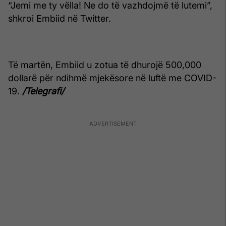
“Jemi me ty vëlla! Ne do të vazhdojmë të lutemi”,
shkroi Embiid në Twitter.
Të martën, Embiid u zotua të dhurojë 500,000
dollarë për ndihmë mjekësore në luftë me COVID-
19.
/Telegrafi/