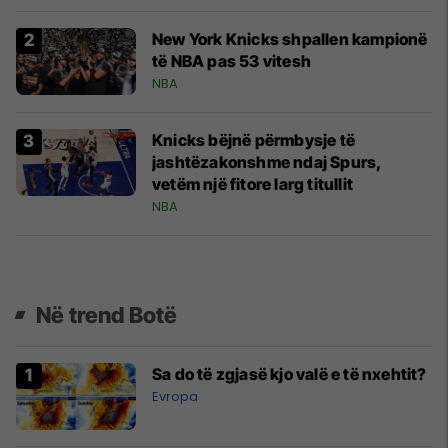
New York Knicks shpallen kampionë
të NBA pas 53 vitesh
NBA
Knicks bëjnë përmbysje të
jashtëzakonshme ndaj Spurs,
vetëm një fitore larg titullit
NBA
Në trend Botë
Sa do të zgjasë kjo valë e të nxehtit?
Evropa