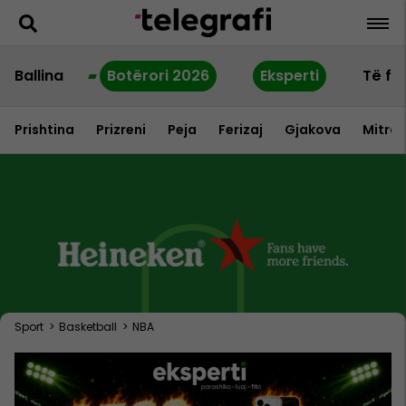
Ballina
Botërori 2026
Eksperti
Të fu
Prishtina
Prizreni
Peja
Ferizaj
Gjakova
Mitrov
Sport
>
Basketball
>
NBA