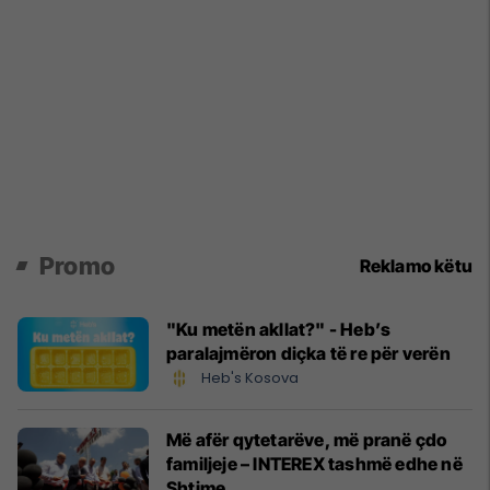
Promo
Reklamo këtu
"Ku metën akllat?" - Heb’s
paralajmëron diçka të re për verën
Heb's Kosova
Më afër qytetarëve, më pranë çdo
familjeje – INTEREX tashmë edhe në
Shtime