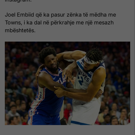
Joel Embiid që ka pasur zënka të mëdha me
Towns, i ka dal në përkrahje me një mesazh
mbështetës.