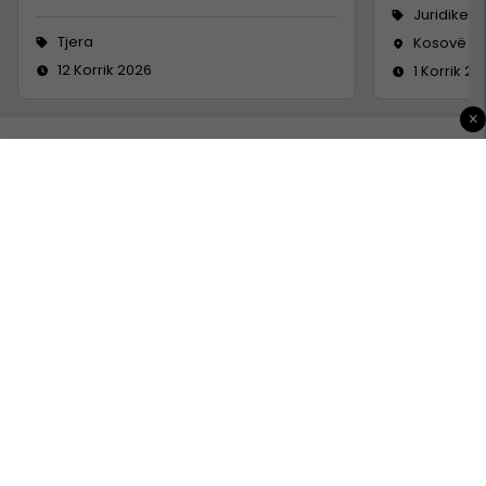
Juridike
Tjera
Kosovë
12 Korrik 2026
1 Korrik 20
×