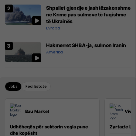
Shpallet gjendje e jashtëzakonshme
në Krime pas sulmeve të fuqishme
të Ukrainës
Evropa
Hakmerret SHBA-ja, sulmon Iranin
Amerika
Jobs
Real Estate
Bau Market
Viva 
Udhëheqës për sektorin vegla pune
Zyrtar/e Lig
dhe kopësht