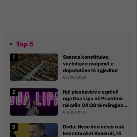
Top 5
Seanca konstituive,
vazhdojnë reagimet e
deputetëve të zgjedhur
06/08/2026
Një pleskavicë e ngrënë
nga Dua Lipa në Prishtinë
në orën 04:28 të mëngjesit
- dhe bota digjitale serbe
03/08/2026
shpall gjendjen e luftës
Deda: Nëse deri nesër nuk
konstituohet Kuvendi, të