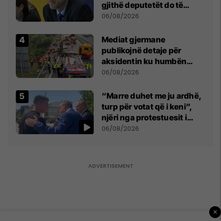
gjithë deputetët do të
bëjnë shkelje të rëndë
06/08/2026
kushtetuese
Mediat gjermane
publikojnë detaje për
aksidentin ku humbën
jetën tre mërgimtarë nga
06/08/2026
Komogllava e Ferizajt
“Marre duhet me ju ardhë,
turp për votat që i keni”,
njëri nga protestuesit i
drejtohet Bedri Hamzës
06/08/2026
×