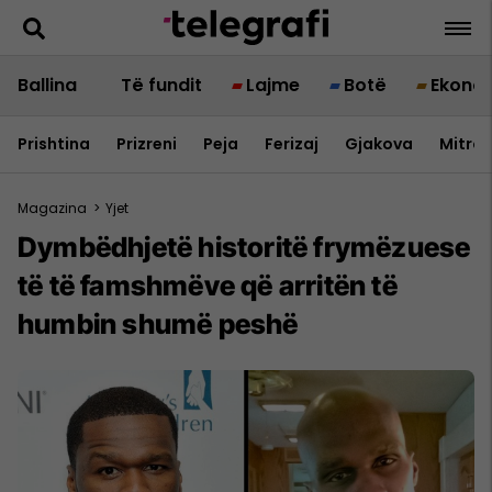
Ballina
Të fundit
Lajme
Botë
Ekono
Prishtina
Prizreni
Peja
Ferizaj
Gjakova
Mitrov
Magazina
>
Yjet
Dymbëdhjetë historitë frymëzuese
të të famshmëve që arritën të
humbin shumë peshë