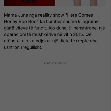
Mama June nga reallity show "Here Comes
Honey Boo Boo" ka humbur shumë kilogramë
gjatë viteve të fundit. Ajo duhej t'i nënshtrohej një
operacioni të mushkërive në vitin 2015. Që
atëherë, ajo ka ndjekur një dietë të rreptë dhe
ushtron rregullisht.