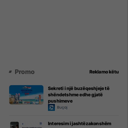
Promo
Reklamo këtu
Sekreti i një buzëqeshjeje të
shëndetshme edhe gjatë
pushimeve
Buçaj
Interesim i jashtëzakonshëm