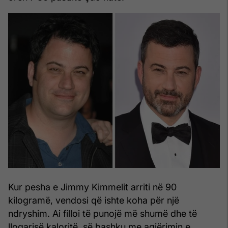
Kur pesha e Jimmy Kimmelit arriti në 90
kilogramë, vendosi që ishte koha për një
ndryshim. Ai filloi të punojë më shumë dhe të
llogarisë kaloritë, së bashku me agjërimin e