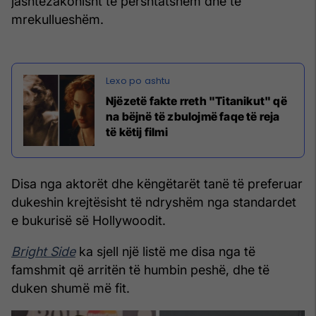
jashtëzakonisht të përshtatshëm dhe të
mrekullueshëm.
Njëzetë fakte rreth "Titanikut" që
na bëjnë të zbulojmë faqe të reja
të këtij filmi
Disa nga aktorët dhe këngëtarët tanë të preferuar
dukeshin krejtësisht të ndryshëm nga standardet
e bukurisë së Hollywoodit.
Bright Side
ka sjell një listë me disa nga të
famshmit që arritën të humbin peshë, dhe të
duken shumë më fit.