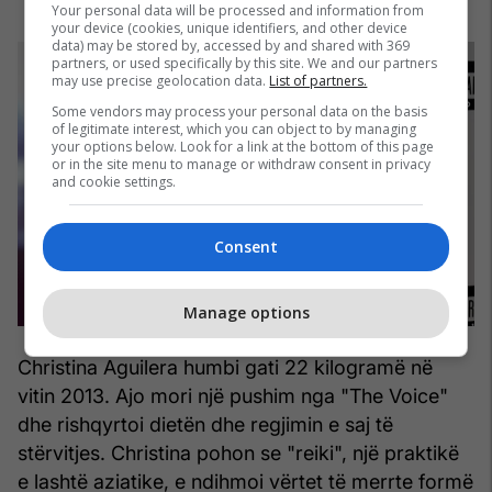
Your personal data will be processed and information from
your device (cookies, unique identifiers, and other device
data) may be stored by, accessed by and shared with 369
partners, or used specifically by this site. We and our partners
may use precise geolocation data.
List of partners.
Some vendors may process your personal data on the basis
of legitimate interest, which you can object to by managing
your options below. Look for a link at the bottom of this page
or in the site menu to manage or withdraw consent in privacy
and cookie settings.
Consent
Manage options
Christina Aguilera humbi gati 22 kilogramë në
vitin 2013. Ajo mori një pushim nga "The Voice"
dhe rishqyrtoi dietën dhe regjimin e saj të
stërvitjes. Christina pohon se "reiki", një praktikë
e lashtë aziatike, e ndihmoi vërtet të merrte formë