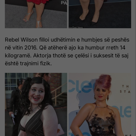
Rebel Wilson filloi udhëtimin e humbjes së peshës
në vitin 2016. Që atëherë ajo ka humbur rreth 14
kilogramë. Aktorja thotë se çelësi i suksesit të saj
është trajnimi fizik.