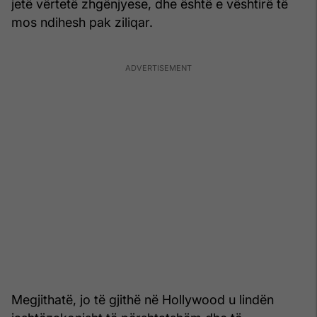
jetë vërtetë zhgënjyese, dhe është e vështirë të
mos ndihesh pak ziliqar.
Megjithatë, jo të gjithë në Hollywood u lindën