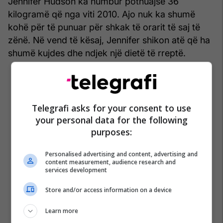
Jennifer Hudson ka humbur pothuajse 36
kilogramë që nga viti 2010. Ajo nuk ka shumë
kohë për të punuar për shkak të orarit të saj të
zënë. Në vend të kësaj, Jennifer shikon atë që ha
shumë kujdes dhe ndjek një dietë të rreptë.
Telegrafi asks for your consent to use
your personal data for the following
purposes:
Personalised advertising and content, advertising and
content measurement, audience research and
services development
Store and/or access information on a device
Learn more