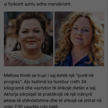
si fizikisht ashtu edhe mendërisht.
Melissa thotë se trupi i saj është një "punë në
progres". Ajo tashmë ka humbur rreth 34
kilogramë dhe vazhdon të shikojë dietën e saj.
Aktorja përpiqet të praktikojë në një mënyrë
jetese të shëndetshme dhe të shkojë në shtrat në
orën 7:30 pasdite çdo natë.