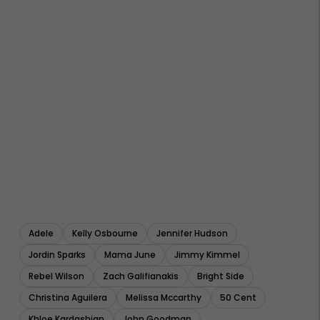
Adele
Kelly Osbourne
Jennifer Hudson
Jordin Sparks
Mama June
Jimmy Kimmel
Rebel Wilson
Zach Galifianakis
Bright Side
Christina Aguilera
Melissa Mccarthy
50 Cent
Khloe Kardashian
John Goodman