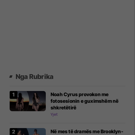
Nga Rubrika
Noah Cyrus provokon me
fotosesionin e guximshëm në
shkretëtirë
Yjet
Në mes të dramës me Brooklyn-