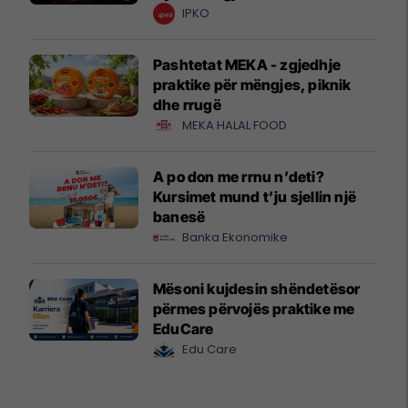
krijuesve
IPKO
Pashtetat MEKA - zgjedhje
praktike për mëngjes, piknik
dhe rrugë
MEKA HALAL FOOD
A po don me rrnu n’deti?
Kursimet mund t’ju sjellin një
banesë
Banka Ekonomike
Mësoni kujdesin shëndetësor
përmes përvojës praktike me
EduCare
Edu Care