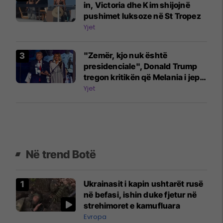
in, Victoria dhe Kim shijojnë
pushimet luksoze në St Tropez
Yjet
"Zemër, kjo nuk është
presidenciale", Donald Trump
tregon kritikën që Melania i jep
për atë që ajo s'e pëlqen te ai
Yjet
Në trend Botë
Ukrainasit i kapin ushtarët rusë
në befasi, ishin duke fjetur në
strehimoret e kamufluara
Evropa