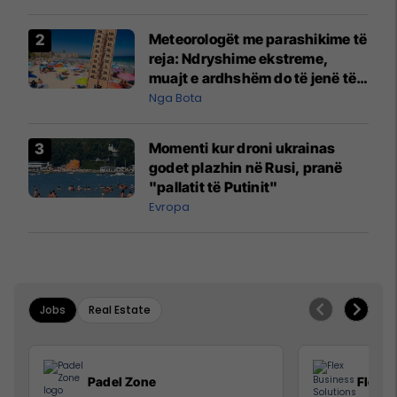
Meteorologët me parashikime të
reja: Ndryshime ekstreme,
muajt e ardhshëm do të jenë të
pazakontë
Nga Bota
Momenti kur droni ukrainas
godet plazhin në Rusi, pranë
"pallatit të Putinit"
Evropa
Jobs
Real Estate
Padel Zone
Flex B