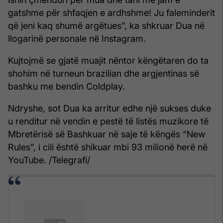
gatshme për shfaqjen e ardhshme! Ju faleminderit
që jeni kaq shumë argëtues”, ka shkruar Dua në
llogarinë personale në Instagram.
Kujtojmë se gjatë muajit nëntor këngëtaren do ta
shohim në turneun brazilian dhe argjentinas së
bashku me bendin Coldplay.
Ndryshe, sot Dua ka arritur edhe një sukses duke
u renditur në vendin e pestë të listës muzikore të
Mbretërisë së Bashkuar në saje të këngës “New
Rules”, i cili është shikuar mbi 93 milionë herë në
YouTube. /Telegrafi/