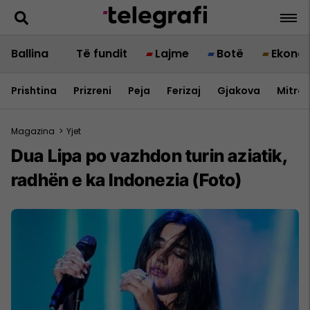
Ballina
Të fundit
Lajme
Botë
Ekono
Prishtina
Prizreni
Peja
Ferizaj
Gjakova
Mitrov
Magazina
>
Yjet
Dua Lipa po vazhdon turin aziatik,
radhën e ka Indonezia (Foto)