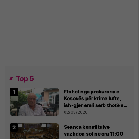
Top 5
Ftohet nga prokuroria e
Kosovës për krime lufte,
ish-gjenerali serb thotë se
dikush e tradhtoi në
02/08/2026
Beograd
Seanca konstituive
vazhdon sot në ora 11:00