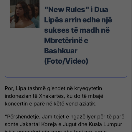
"New Rules" i Dua
Lipës arrin edhe një
sukses të madh në
Mbretërinë e
Bashkuar
(Foto/Video)
Por, Lipa tashmë gjendet në kryeqytetin
indonezian të Xhakartës, ku do të mbajë
koncertin e parë në këtë vend aziatik.
“Përshëndetje. Jam tejet e ngazëllyer për të parë
sonte Jakarta! Koreja e Jugut dhe Kuala Lumpur
ishin çmenduri për mua dhe tani më jam e