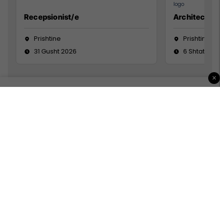
Recepsionist/e
Architect
Prishtine
Prishtinë
31 Gusht 2026
6 Shtator 2
×