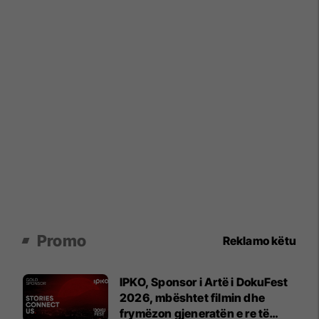
Promo
Reklamo këtu
IPKO, Sponsor i Artë i DokuFest
2026, mbështet filmin dhe
frymëzon gjeneratën e re të