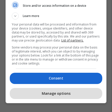
Store and/or access information on a device
Learn more
Your personal data will be processed and information from
your device (cookies, unique identifiers, and other device
data) may be stored by, accessed by and shared with 369
Dua Lipa
partners, or used specifically by this site. We and our partners
may use precise geolocation data.
List of partners.
Some vendors may process your personal data on the basis
of legitimate interest, which you can object to by managing
your options below. Look for a link at the bottom of this page
or in the site menu to manage or withdraw consent in privacy
and cookie settings.
Consent
Manage options