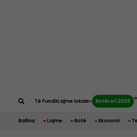
Të Fundit
Lajme lokale
Botërori 2026
Ballina
Lajme
Botë
Ekonomi
T