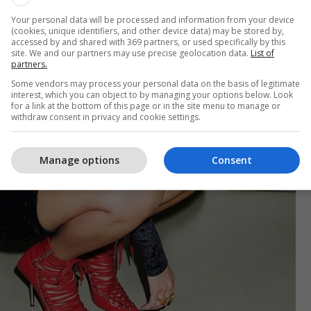
Your personal data will be processed and information from your device
(cookies, unique identifiers, and other device data) may be stored by,
accessed by and shared with 369 partners, or used specifically by this
site. We and our partners may use precise geolocation data.
List of
partners.
Some vendors may process your personal data on the basis of legitimate
interest, which you can object to by managing your options below. Look
for a link at the bottom of this page or in the site menu to manage or
withdraw consent in privacy and cookie settings.
Manage options
Consent