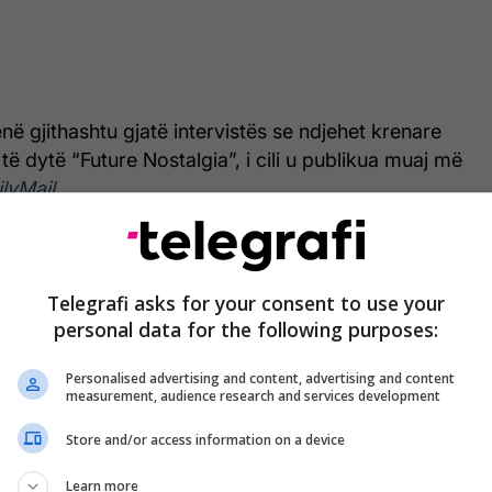
në gjithashtu gjatë intervistës se ndjehet krenare
të dytë “Future Nostalgia”, i cili u publikua muaj më
lyMail
.
Telegrafi asks for your consent to use your
personal data for the following purposes:
Personalised advertising and content, advertising and content
measurement, audience research and services development
Store and/or access information on a device
Learn more