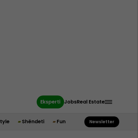
Eksperti
Jobs
Real Estate
style
Shëndeti
Fun
Newsletter