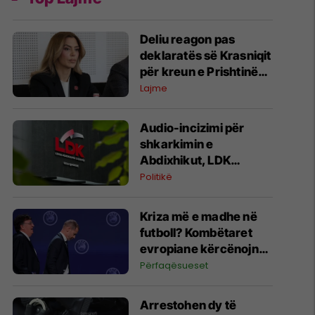
Deliu reagon pas
deklaratës së Krasniqit
për kreun e Prishtinës,
e lidh me rastin "Lule
Lajme
Gjeli"
Audio-incizimi për
shkarkimin e
Abdixhikut, LDK
kërkon hetim dhe
Politikë
paralajmëron masa
disiplinore
Kriza më e madhe në
futboll? Kombëtaret
evropiane kërcënojnë
me bojkot të Kupës së
Përfaqësueset
Botës
Arrestohen dy të