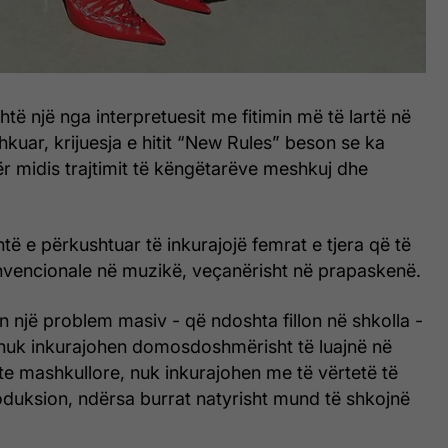
htë një nga interpretuesit me fitimin më të lartë në
kuar, krijuesja e hitit “New Rules” beson se ka
ër midis trajtimit të këngëtarëve meshkuj dhe
htë e përkushtuar të inkurajojë femrat e tjera që të
onvencionale në muzikë, veçanërisht në prapaskenë.
n një problem masiv - që ndoshta fillon në shkolla -
t nuk inkurajohen domosdoshmërisht të luajnë në
e mashkullore, nuk inkurajohen me të vërtetë të
oduksion, ndërsa burrat natyrisht mund të shkojnë