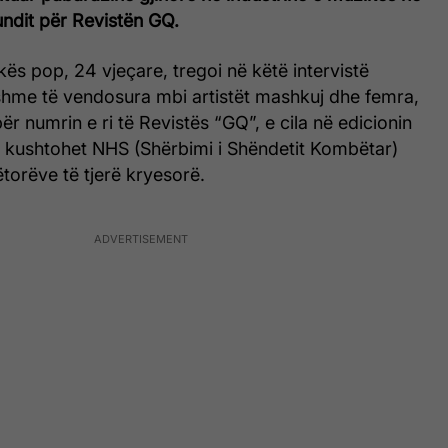
fundit për Revistën GQ.
ës pop, 24 vjeçare, tregoi në këtë intervistë
shme të vendosura mbi artistët mashkuj dhe femra,
r numrin e ri të Revistës “GQ”, e cila në edicionin
i kushtohet NHS (Shërbimi i Shëndetit Kombëtar)
ëtorëve të tjerë kryesorë.