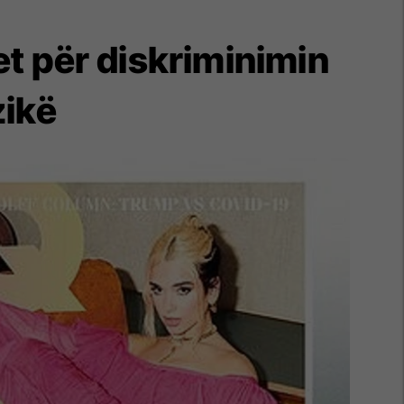
et për diskriminimin
zikë