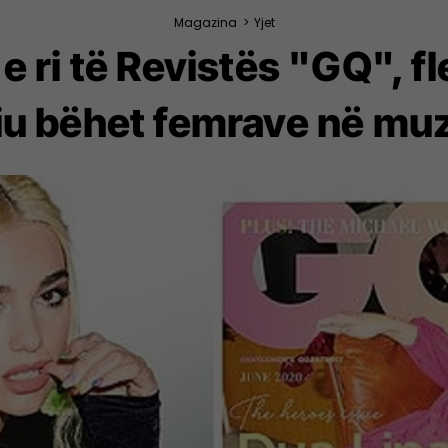
Magazina
>
Yjet
e ri të Revistës "GQ", fl
iu bëhet femrave në mu