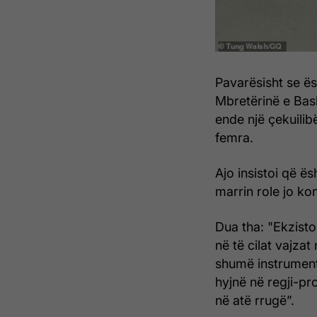
Pavarësisht se ës
Mbretërinë e Bash
ende një çekuilib
femra.
Ajo insistoi që ës
marrin role jo k
Dua tha: "Ekzisto
në të cilat vajza
shumë instrument
hyjnë në regji-pr
në atë rrugë”.