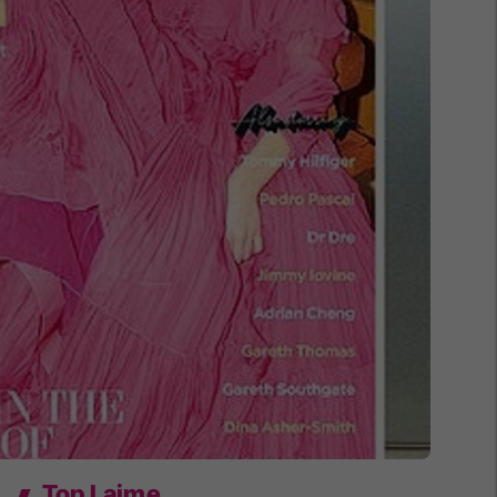
Top Lajme