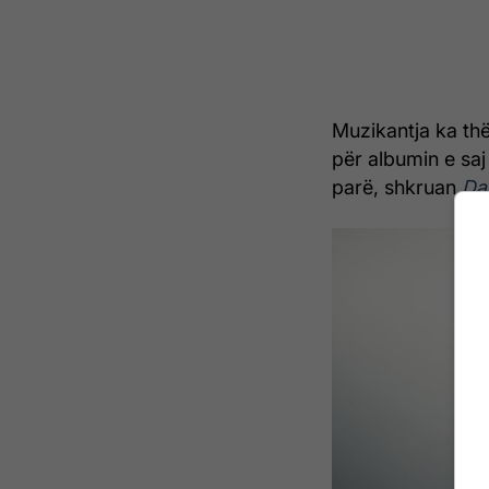
Muzikantja ka thë
për albumin e saj 
parë, shkruan
Dai