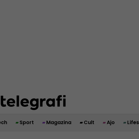
ech
Sport
Magazina
Cult
Ajo
Life