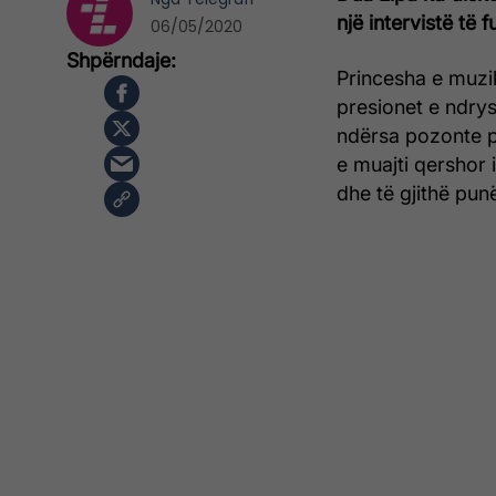
një intervistë të 
06/05/2020
Princesha e muzik
presionet e ndry
ndërsa pozonte pë
e muajti qershor 
dhe të gjithë pun