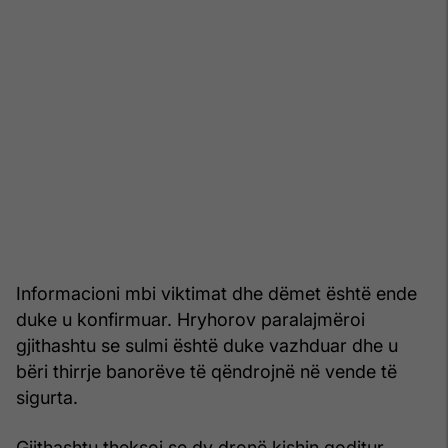
Informacioni mbi viktimat dhe dëmet është ende
duke u konfirmuar. Hryhorov paralajmëroi
gjithashtu se sulmi është duke vazhduar dhe u
bëri thirrje banorëve të qëndrojnë në vende të
sigurta.
Gjithashtu theksoi se dy dronë kishin goditur