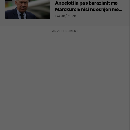
Ancelottin pas barazimit me
Marokun: E nisi ndeshjen me
formacionin e gabuar
14/06/2026