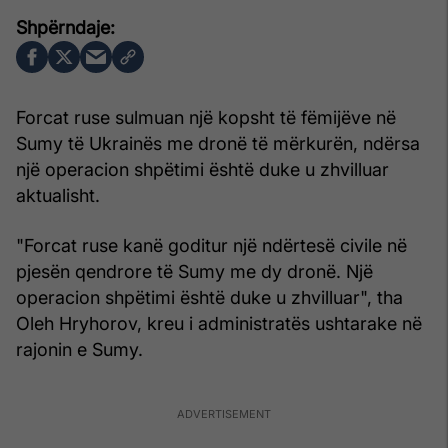
Forcat ruse sulmuan një kopsht të fëmijëve në
Sumy të Ukrainës me dronë të mërkurën, ndërsa
një operacion shpëtimi është duke u zhvilluar
aktualisht.
"Forcat ruse kanë goditur një ndërtesë civile në
pjesën qendrore të Sumy me dy dronë. Një
operacion shpëtimi është duke u zhvilluar", tha
Oleh Hryhorov, kreu i administratës ushtarake në
rajonin e Sumy.