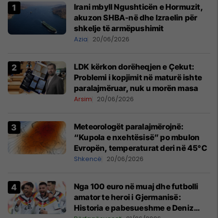
Irani mbyll Ngushticën e Hormuzit,
akuzon SHBA-në dhe Izraelin për
shkelje të armëpushimit
Azia
20/06/2026
LDK kërkon dorëheqjen e Çekut:
Problemi i kopjimit në maturë ishte
paralajmëruar, nuk u morën masa
Arsim
20/06/2026
Meteorologët paralajmërojnë:
“Kupola e nxehtësisë” po mbulon
Evropën, temperaturat deri në 45°C
Shkencë
20/06/2026
Nga 100 euro në muaj dhe futbolli
amator te heroi i Gjermanisë:
Historia e pabesueshme e Deniz