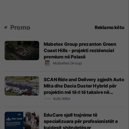
Promo
Reklamo këtu
Mabetex Group prezanton Green
Coast Hills - projekti rezidencial
premium në Palasë
Mabetex Group
SCAN Ride and Delivery zgjedh Auto
Mita dhe Dacia Duster Hybrid për
projektin më të ri të taksive në
Prishtinë
Auto Mita
EduCare sjell trajnime të
specializuara për profesionistët e
kujdesit shëndetësor