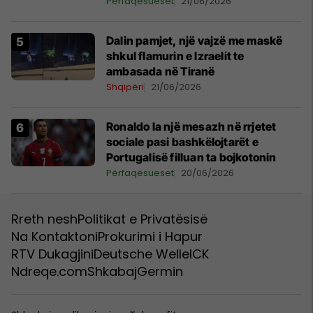
Undav që refuzoi të dorëzohej
Përfaqësueset
21/06/2026
Dalin pamjet, një vajzë me maskë
shkul flamurin e Izraelit te
ambasada në Tiranë
Shqipëri
21/06/2026
Ronaldo la një mesazh në rrjetet
sociale pasi bashkëlojtarët e
Portugalisë filluan ta bojkotonin
Përfaqësueset
20/06/2026
Rreth nesh
Politikat e Privatësisë
Na Kontaktoni
Prokurimi i Hapur
RTV Dukagjini
Deutsche Welle
ICK
Ndreqe.com
Shkabaj
Germin