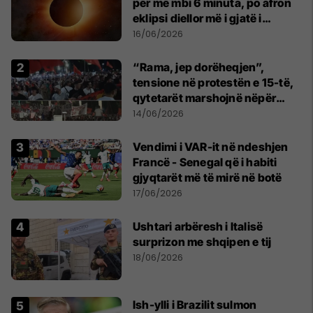
për më mbi 6 minuta, po afron
eklipsi diellor më i gjatë i
shekullit të 21-të
16/06/2026
“Rama, jep dorëheqjen”,
tensione në protestën e 15-të,
qytetarët marshojnë nëpër
kryeqytet
14/06/2026
Vendimi i VAR-it në ndeshjen
Francë - Senegal që i habiti
gjyqtarët më të mirë në botë
17/06/2026
Ushtari arbëresh i Italisë
surprizon me shqipen e tij
18/06/2026
Ish-ylli i Brazilit sulmon