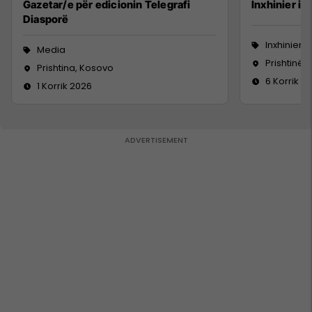
Gazetar/e për edicionin Telegrafi
Inxhinier i 
Diasporë
Inxhinieri
Media
Prishtinë
Prishtina, Kosovo
6 Korrik 2
1 Korrik 2026