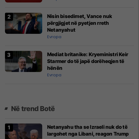
Nisin bisedimet, Vance nuk
përgjigjet në pyetjen rreth
Netanyahut
Evropa
Mediat britanike: Kryeministri Keir
Starmer do të japë dorëheqjen të
hënën
Evropa
Në trend Botë
Netanyahu tha se Izraeli nuk do të
largohet nga Libani, reagon Trump