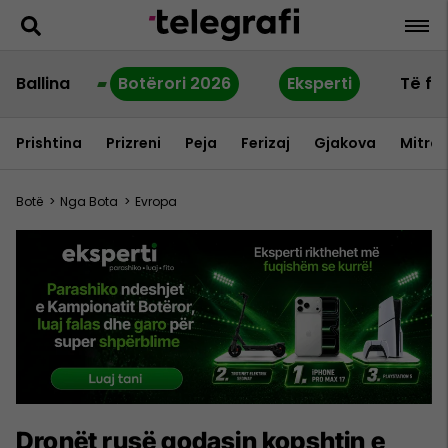
Ballina
Botërori 2026
Eksperti
Të fu
Prishtina
Prizreni
Peja
Ferizaj
Gjakova
Mitrov
Botë
>
Nga Bota
>
Evropa
Dronët rusë godasin kopshtin e