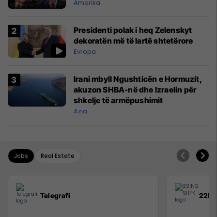
Amerika
Presidenti polak i heq Zelenskyt
dekoratën më të lartë shtetërore
Evropa
Irani mbyll Ngushticën e Hormuzit,
akuzon SHBA-në dhe Izraelin për
shkelje të armëpushimit
Azia
Jobs
Real Estate
Telegrafi
22IN