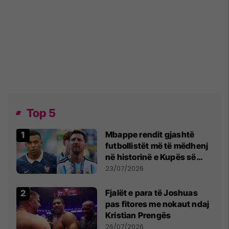
Top 5
Mbappe rendit gjashtë
futbollistët më të mëdhenj
në historinë e Kupës së
Botës, Messi mbetet i dyti
23/07/2026
Fjalët e para të Joshuas
pas fitores me nokaut ndaj
Kristian Prengës
26/07/2026