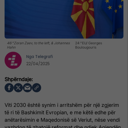
46:"Zoran Zaev, to the left, & Johannes
24:"EU/ Georges
Hahn
Boulougouris
Nga
Telegrafi
22/04/2025
Viti 2030 është synim i arritshëm për një zgjerim
të ri të Bashkimit Evropian, e me këtë edhe për
anëtarësimin e Maqedonisë së Veriut, nëse vendi
vazhdon të zbatojë reformat dhe ndjek Agjendën