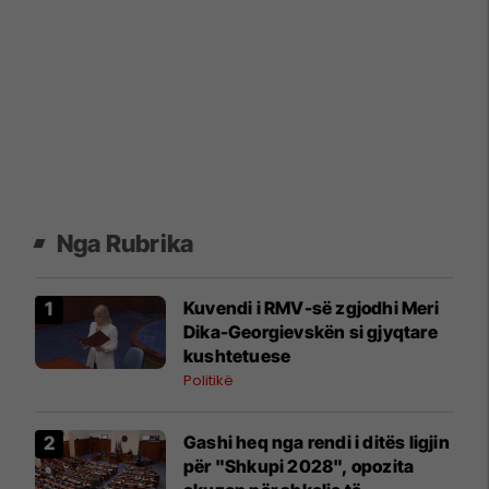
Nga Rubrika
Kuvendi i RMV-së zgjodhi Meri
Dika-Georgievskën si gjyqtare
kushtetuese
Politikë
Gashi heq nga rendi i ditës ligjin
për "Shkupi 2028", opozita