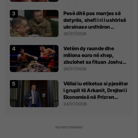
Pesë ditë pas marrjes së
detyrës, shefi i ri i ushtrisë
ukrainase urdhëron
kontroll të madh
26/07/2026
Vetëm dy raunde dhe
miliona euro në xhep,
zbulohet sa fituan Joshua
e Prenga
26/07/2026
Vëllai iu etiketua si pjesëtar
i grupit të Arkanit, Drejtori i
Ekonomisë në Prizren
mohon pretendimet
24/07/2026