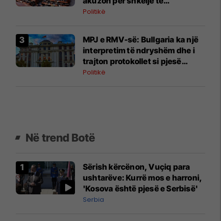
akuzon për shkelje të
rregullores
Politikë
MPJ e RMV-së: Bullgaria ka një
interpretim të ndryshëm dhe i
trajton protokollet si pjesë
integrale të Kornizës
Politikë
Negociuese
Në trend Botë
Sërish kërcënon, Vuçiq para
ushtarëve: Kurrë mos e harroni,
'Kosova është pjesë e Serbisë'
Serbia