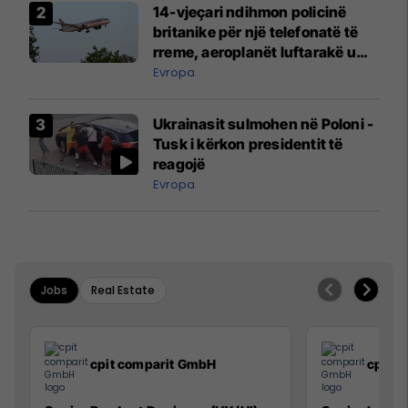
14-vjeçari ndihmon policinë
britanike për një telefonatë të
rreme, aeroplanët luftarakë u
ngritën në ajër për të
Evropa
interceptuar fluturaken e Qatar
Airways që po shkonte drejt
Ukrainasit sulmohen në Poloni -
Mançesterit
Tusk i kërkon presidentit të
reagojë
Evropa
Jobs
Real Estate
cpit comparit GmbH
cpit 