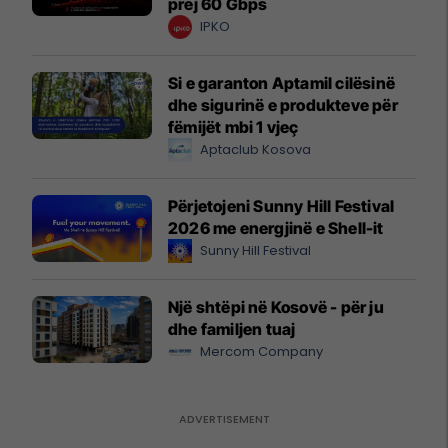
prej 60 Gbps
IPKO
Si e garanton Aptamil cilësinë
dhe sigurinë e produkteve për
fëmijët mbi 1 vjeç
Aptaclub Kosova
Përjetojeni Sunny Hill Festival
2026 me energjinë e Shell-it
Sunny Hill Festival
Një shtëpi në Kosovë - për ju
dhe familjen tuaj
Mercom Company