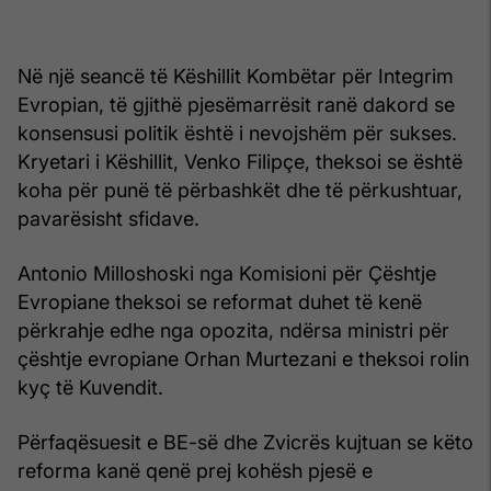
Në një seancë të Këshillit Kombëtar për Integrim
Evropian, të gjithë pjesëmarrësit ranë dakord se
konsensusi politik është i nevojshëm për sukses.
Kryetari i Këshillit, Venko Filipçe, theksoi se është
koha për punë të përbashkët dhe të përkushtuar,
pavarësisht sfidave.
Antonio Milloshoski nga Komisioni për Çështje
Evropiane theksoi se reformat duhet të kenë
përkrahje edhe nga opozita, ndërsa ministri për
çështje evropiane Orhan Murtezani e theksoi rolin
kyç të Kuvendit.
Përfaqësuesit e BE-së dhe Zvicrës kujtuan se këto
reforma kanë qenë prej kohësh pjesë e