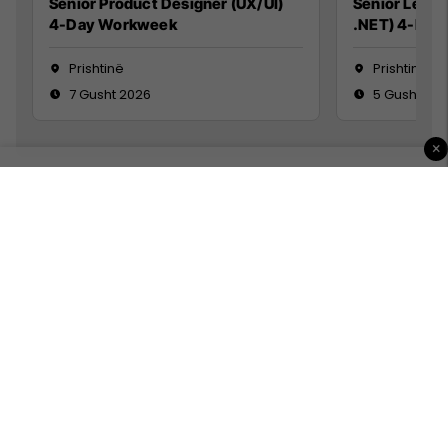
Senior Product Designer (UX/UI)
Senior Lead 
4-Day Workweek
.NET) 4-Day
Prishtinë
Prishtinë
7 Gusht 2026
5 Gusht 20
×