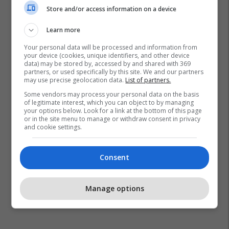
Store and/or access information on a device
Learn more
Your personal data will be processed and information from
your device (cookies, unique identifiers, and other device
Maqedonia Në Nato Dhe Be
Reformat Në Maqedoni
data) may be stored by, accessed by and shared with 369
partners, or used specifically by this site. We and our partners
may use precise geolocation data.
List of partners.
Some vendors may process your personal data on the basis
of legitimate interest, which you can object to by managing
your options below. Look for a link at the bottom of this page
or in the site menu to manage or withdraw consent in privacy
and cookie settings.
Consent
Manage options