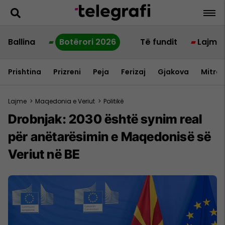
Ballina
Botërori 2026
Të fundit
Lajme
Prishtina
Prizreni
Peja
Ferizaj
Gjakova
Mitrov
Lajme
>
Maqedonia e Veriut
>
Politikë
Drobnjak: 2030 është synim real
për anëtarësimin e Maqedonisë së
Veriut në BE