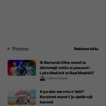
Promo
Reklamo këtu
Si Bernardo Silva mund ta
dëshmojë vetën si pasuesi i
Luka Modricit te Real Madridi?
Edonis Bytyqi
A po don me rrnu n’deti?
Kursimet mund t’ju sjellin një
banesë