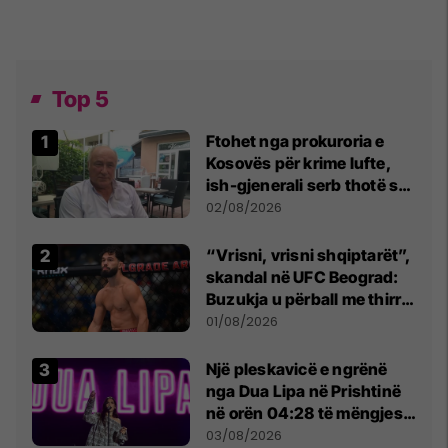
Top 5
Ftohet nga prokuroria e
Kosovës për krime lufte,
ish-gjenerali serb thotë se
dikush e tradhtoi në
02/08/2026
Beograd
“Vrisni, vrisni shqiptarët”,
skandal në UFC Beograd:
Buzukja u përball me thirrje
anti-shqiptare nga
01/08/2026
tribunat
Një pleskavicë e ngrënë
nga Dua Lipa në Prishtinë
në orën 04:28 të mëngjesit
- dhe bota digjitale serbe
03/08/2026