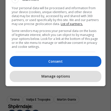
Your personal data will be processed and information from
your device (cookies, unique identifiers, and other device
data) may be stored by, accessed by and shared with 369
partners, or used specifically by this site. We and our partners
may use precise geolocation data.
List of partners.
Some vendors may process your personal data on the basis
of legitimate interest, which you can object to by managing
your options below. Look for a link at the bottom of this page
or in the site menu to manage or withdraw consent in privacy
and cookie settings.
Consent
Manage options
Tirana
Vallja E Tropojës
Martin Garrix