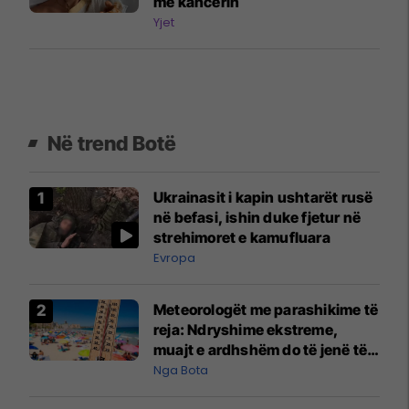
me kancerin
Yjet
Në trend Botë
Ukrainasit i kapin ushtarët rusë
në befasi, ishin duke fjetur në
strehimoret e kamufluara
Evropa
Meteorologët me parashikime të
reja: Ndryshime ekstreme,
muajt e ardhshëm do të jenë të
pazakontë
Nga Bota