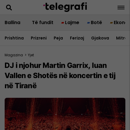
Ballina
Të fundit
Lajme
Botë
Ekono
Prishtina
Prizreni
Peja
Ferizaj
Gjakova
Mitrov
Magazina
>
Yjet
DJ i njohur Martin Garrix, luan
Vallen e Shotës në koncertin e tij
në Tiranë