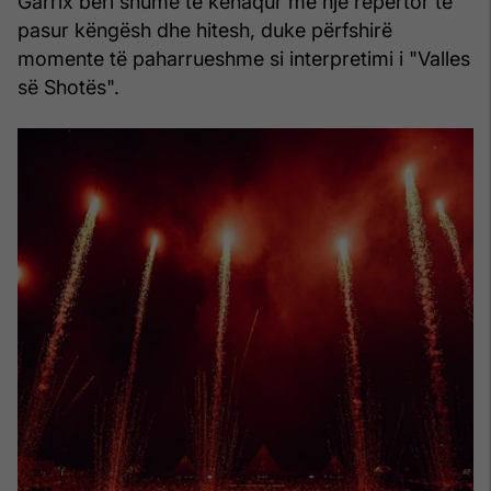
Garrix bëri shumë të kënaqur me një repertor të
pasur këngësh dhe hitesh, duke përfshirë
momente të paharrueshme si interpretimi i "Valles
së Shotës".