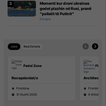
Momenti kur droni ukrainas
godet plazhin në Rusi, pranë
"pallatit të Putinit"
Evropa
Jobs
Real Estate
Padel Zone
Flex B
Recepsionist/e
Architect
Prishtine
Prishtinë
31 Gusht 2026
6 Shtator 2