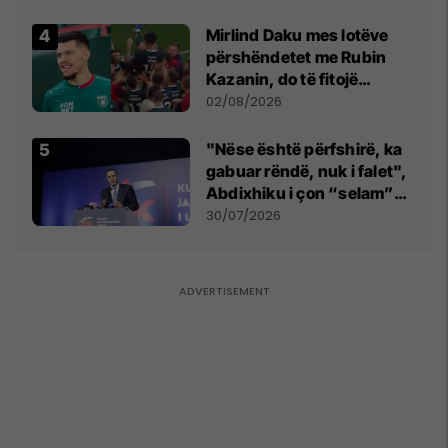
shpall gjendjen e luftës
Mirlind Daku mes lotëve
përshëndetet me Rubin
Kazanin, do të fitojë
miliona te Spartak Moska
02/08/2026
"Nëse është përfshirë, ka
gabuar rëndë, nuk i falet",
Abdixhiku i çon “selam”
Përparim Ramës
30/07/2026