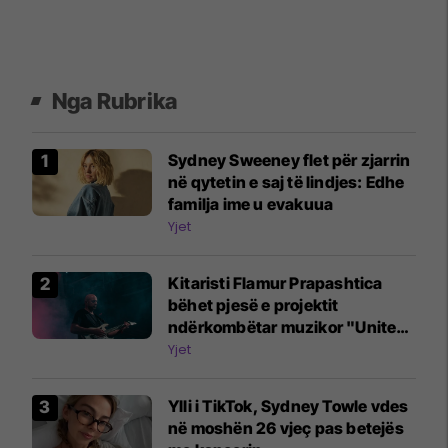
Nga Rubrika
Sydney Sweeney flet për zjarrin
në qytetin e saj të lindjes: Edhe
familja ime u evakuua
Yjet
Kitaristi Flamur Prapashtica
bëhet pjesë e projektit
ndërkombëtar muzikor "United
Song"
Yjet
Ylli i TikTok, Sydney Towle vdes
në moshën 26 vjeç pas betejës