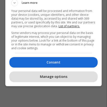
Learn more
Kf Dinamo Ferizaj
Kf Llapi
Superliga E Kosovës
Your personal data will be processed and information from
your device (cookies, unique identifiers, and other device
data) may be stored by, accessed by and shared with 369
partners, or used specifically by this site. We and our partners
may use precise geolocation data.
List of partners.
Some vendors may process your personal data on the basis
of legitimate interest, which you can object to by managing
your options below. Look for a link at the bottom of this page
or in the site menu to manage or withdraw consent in privacy
and cookie settings.
Consent
Manage options