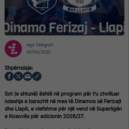
Nga
Telegrafi
06/06/2026
Sot (e shtunë) është në program për t’u zhvilluar
ndeshja e barazhit në mes të Dinamos së Ferizajt
dhe Llapit, e vlefshme për një vend në Superligën
e Kosovës për edicionin 2026/27.