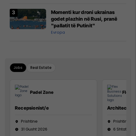
Momenti kur droni ukrainas
godet plazhin në Rusi, pranë
"pallatit të Putinit"
Evropa
Jobs
Real Estate
Padel Zone
Flex B
Recepsionist/e
Architect
Prishtine
Prishtinë
31 Gusht 2026
6 Shtator 2