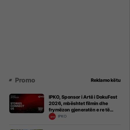
Promo
Reklamo këtu
IPKO, Sponsor i Artë i DokuFest
2026, mbështet filmin dhe
frymëzon gjeneratën e re të
krijuesve
IPKO