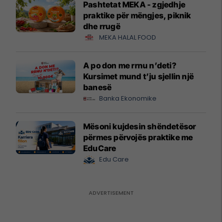
Pashtetat MEKA - zgjedhje
praktike për mëngjes, piknik
dhe rrugë
MEKA HALAL FOOD
A po don me rrnu n’deti?
Kursimet mund t’ju sjellin një
banesë
Banka Ekonomike
Mësoni kujdesin shëndetësor
përmes përvojës praktike me
EduCare
Edu Care