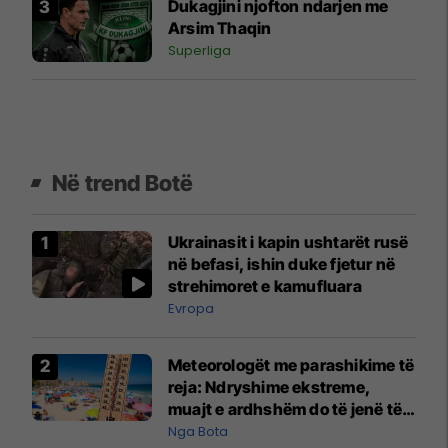
Dukagjini njofton ndarjen me
Arsim Thaqin
Superliga
Në trend Botë
Ukrainasit i kapin ushtarët rusë
në befasi, ishin duke fjetur në
strehimoret e kamufluara
Evropa
Meteorologët me parashikime të
reja: Ndryshime ekstreme,
muajt e ardhshëm do të jenë të
pazakontë
Nga Bota