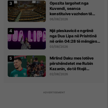
Opozita largohet nga
Kuvendi, seanca
konstituive vazhdon të
shtunën në orën 11:00
06/08/2026
Një pleskavicë e ngrënë
nga Dua Lipa në Prishtinë
në orën 04:28 të mëngjesit
- dhe bota digjitale serbe
03/08/2026
shpall gjendjen e luftës
Mirlind Daku mes lotëve
përshëndetet me Rubin
Kazanin, do të fitojë
miliona te Spartak Moska
02/08/2026