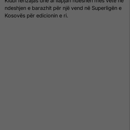
Klubi ferizajas dhe ai llapjan ndeshen mes vete në
ndeshjen e barazhit për një vend në Superligën e
Kosovës për edicionin e ri.