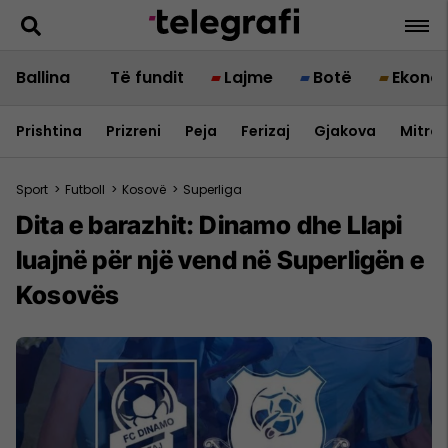
Ballina
Të fundit
Lajme
Botë
Ekono
Prishtina
Prizreni
Peja
Ferizaj
Gjakova
Mitrov
Sport
>
Futboll
>
Kosovë
>
Superliga
Dita e barazhit: Dinamo dhe Llapi
luajnë për një vend në Superligën e
Kosovës