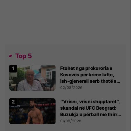
Top 5
Ftohet nga prokuroria e
Kosovës për krime lufte,
ish-gjenerali serb thotë se
dikush e tradhtoi në
02/08/2026
Beograd
“Vrisni, vrisni shqiptarët”,
skandal në UFC Beograd:
Buzukja u përball me thirrje
anti-shqiptare nga
01/08/2026
tribunat