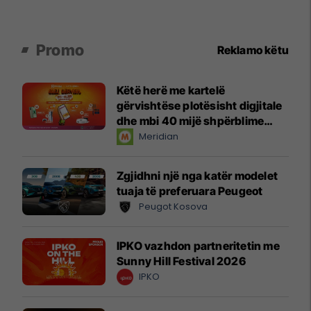
Promo
Reklamo këtu
Këtë herë me kartelë
gërvishtëse plotësisht digjitale
dhe mbi 40 mijë shpërblime
instant!
Meridian
Zgjidhni një nga katër modelet
tuaja të preferuara Peugeot
Peugot Kosova
IPKO vazhdon partneritetin me
Sunny Hill Festival 2026
IPKO