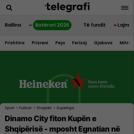
Ballina
Botërori 2026
Të fundit
Lajme
Prishtina
Prizreni
Peja
Ferizaj
Gjakova
Mitrov
Sport
>
Futboll
>
Shqipëri
>
Superliga
Dinamo City fiton Kupën e
Shqipërisë - mposht Egnatian në