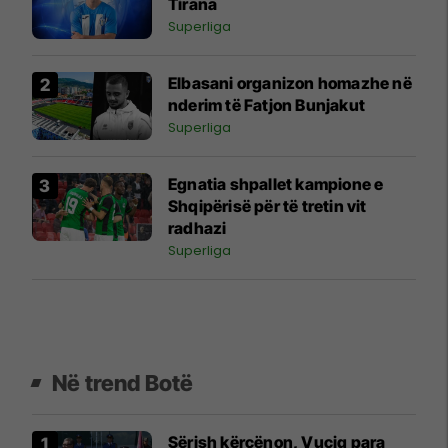
Tirana
Superliga
Elbasani organizon homazhe në
nderim të Fatjon Bunjakut
Superliga
Egnatia shpallet kampione e
Shqipërisë për të tretin vit
radhazi
Superliga
Në trend Botë
Sërish kërcënon, Vuçiq para