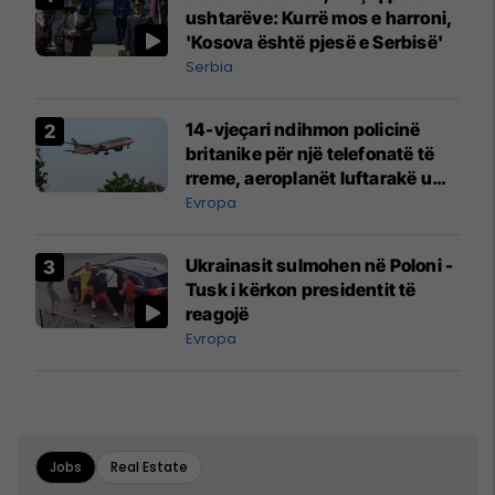
ushtarëve: Kurrë mos e harroni,
'Kosova është pjesë e Serbisë'
Serbia
14-vjeçari ndihmon policinë
britanike për një telefonatë të
rreme, aeroplanët luftarakë u
ngritën në ajër për të
Evropa
interceptuar fluturaken e Qatar
Airways që po shkonte drejt
Ukrainasit sulmohen në Poloni -
Mançesterit
Tusk i kërkon presidentit të
reagojë
Evropa
Jobs
Real Estate