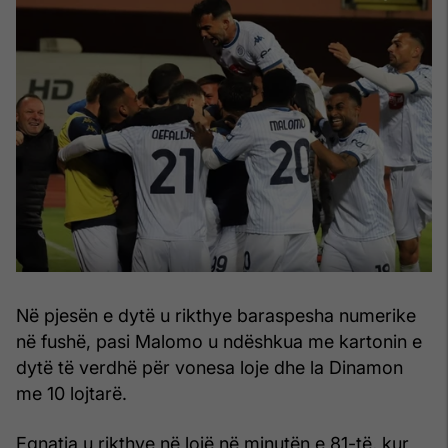
Në pjesën e dytë u rikthye baraspesha numerike
në fushë, pasi Malomo u ndëshkua me kartonin e
dytë të verdhë për vonesa loje dhe la Dinamon
me 10 lojtarë.
Egnatia u rikthye në lojë në minutën e 81-të, kur