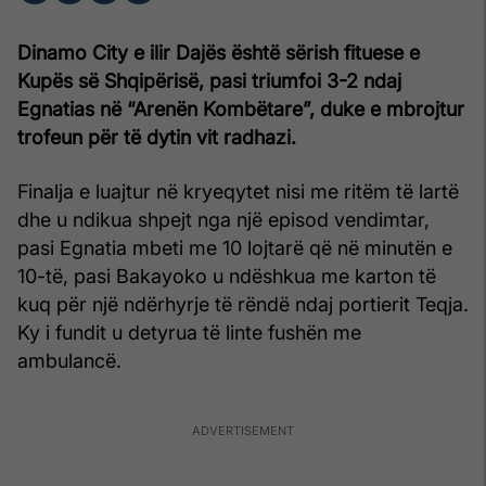
Dinamo City e ilir Dajës është sërish fituese e
Kupës së Shqipërisë, pasi triumfoi 3-2 ndaj
Egnatias në “Arenën Kombëtare”, duke e mbrojtur
trofeun për të dytin vit radhazi.
Finalja e luajtur në kryeqytet nisi me ritëm të lartë
dhe u ndikua shpejt nga një episod vendimtar,
pasi Egnatia mbeti me 10 lojtarë që në minutën e
10-të, pasi Bakayoko u ndëshkua me karton të
kuq për një ndërhyrje të rëndë ndaj portierit Teqja.
Ky i fundit u detyrua të linte fushën me
ambulancë.