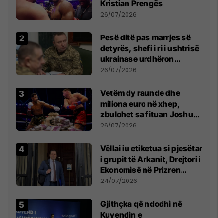
Kristian Prengës
26/07/2026
Pesë ditë pas marrjes së
detyrës, shefi i ri i ushtrisë
ukrainase urdhëron
kontroll të madh
26/07/2026
Vetëm dy raunde dhe
miliona euro në xhep,
zbulohet sa fituan Joshua
e Prenga
26/07/2026
Vëllai iu etiketua si pjesëtar
i grupit të Arkanit, Drejtori i
Ekonomisë në Prizren
mohon pretendimet
24/07/2026
Gjithçka që ndodhi në
Kuvendin e