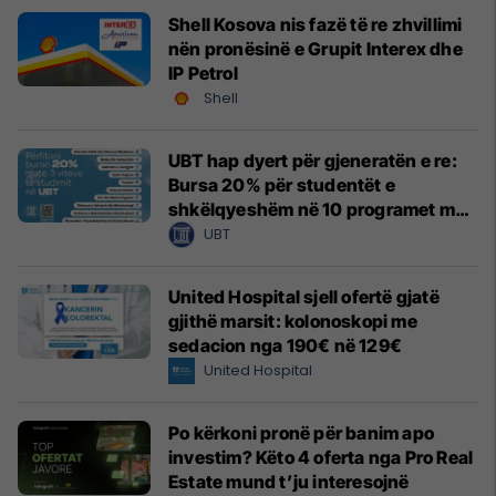
Shell Kosova nis fazë të re zhvillimi
nën pronësinë e Grupit Interex dhe
IP Petrol
Shell
UBT hap dyert për gjeneratën e re:
Bursa 20% për studentët e
shkëlqyeshëm në 10 programet më
të kërkuara
UBT
United Hospital sjell ofertë gjatë
gjithë marsit: kolonoskopi me
sedacion nga 190€ në 129€
United Hospital
Po kërkoni pronë për banim apo
investim? Këto 4 oferta nga Pro Real
Estate mund t’ju interesojnë