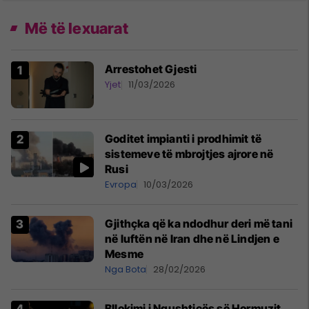
Më të lexuarat
Arrestohet Gjesti
Yjet
11/03/2026
Goditet impianti i prodhimit të
sistemeve të mbrojtjes ajrore në
Rusi
Evropa
10/03/2026
Gjithçka që ka ndodhur deri më tani
në luftën në Iran dhe në Lindjen e
Mesme
Nga Bota
28/02/2026
Bllokimi i Ngushticës së Hormuzit