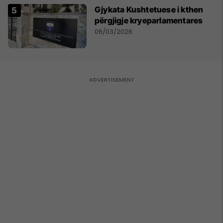
Gjykata Kushtetuese i kthen
përgjigje kryeparlamentares
06/03/2026