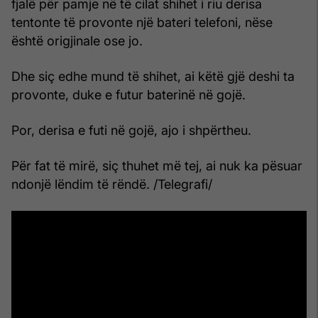
fjalë për pamje në të cilat shihet i riu derisa
tentonte të provonte një bateri telefoni, nëse
është origjinale ose jo.
Dhe siç edhe mund të shihet, ai këtë gjë deshi ta
provonte, duke e futur baterinë në gojë.
Por, derisa e futi në gojë, ajo i shpërtheu.
Për fat të mirë, siç thuhet më tej, ai nuk ka pësuar
ndonjë lëndim të rëndë. /Telegrafi/