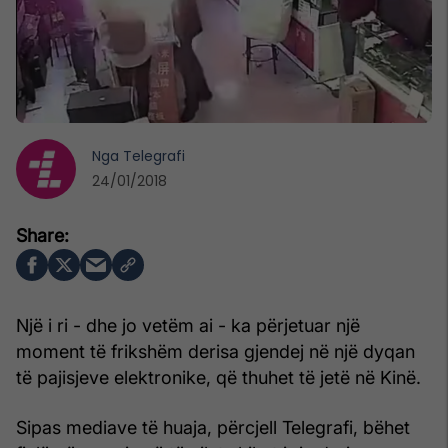
Nga
Telegrafi
24/01/2018
Një i ri - dhe jo vetëm ai - ka përjetuar një
moment të frikshëm derisa gjendej në një dyqan
të pajisjeve elektronike, që thuhet të jetë në Kinë.
Sipas mediave të huaja, përcjell Telegrafi, bëhet