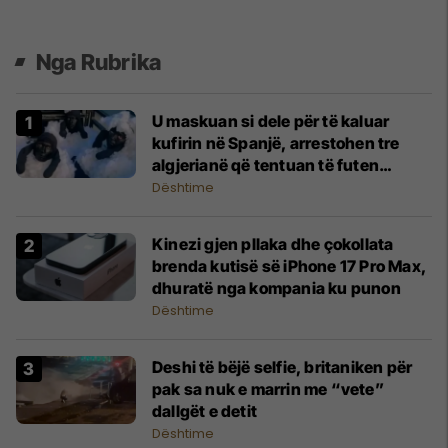
Nga Rubrika
U maskuan si dele për të kaluar
kufirin në Spanjë, arrestohen tre
algjerianë që tentuan të futen
ilegalisht
Dështime
Kinezi gjen pllaka dhe çokollata
brenda kutisë së iPhone 17 Pro Max,
dhuratë nga kompania ku punon
Dështime
Deshi të bëjë selfie, britaniken për
pak sa nuk e marrin me “vete”
dallgët e detit
Dështime