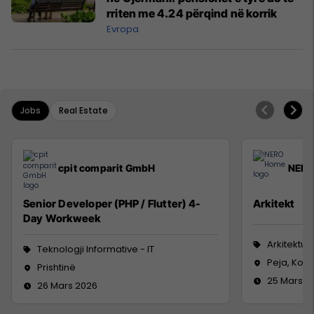
rriten me 4.24 përqind në korrik
Evropa
Jobs
Real Estate
cpit comparit GmbH
NERO
Senior Developer (PHP / Flutter) 4-
Arkitekt
Day Workweek
Arkitektur
Teknologji Informative - IT
Peja, Kos
Prishtinë
25 Mars 2
26 Mars 2026