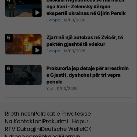
nga Irani - Zelensky dërgon
ekspertë ukrainas në Gjirin Persik
Evropa
10/03/2026
Zjarr në një autobus në Zvicër, të
paktën gjashtë të vdekur
Evropa
10/03/2026
Prokuroria jep detaje për arrestimin
e Gjestit, dyshohet për tri vepra
penale
Yjet
11/03/2026
Rreth nesh
Politikat e Privatësisë
Na Kontaktoni
Prokurimi i Hapur
RTV Dukagjini
Deutsche Welle
ICK
Ndreqe.com
Shkabaj
Germin