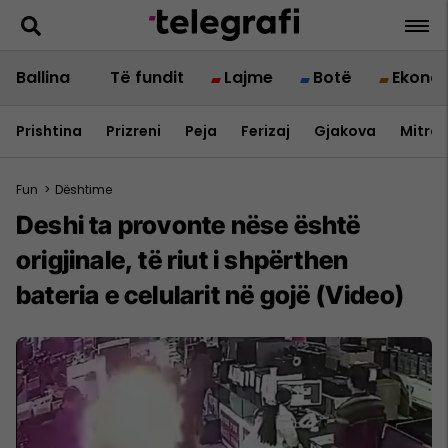
Ballina
Të fundit
Lajme
Botë
Ekono
Prishtina
Prizreni
Peja
Ferizaj
Gjakova
Mitrov
Fun
>
Dështime
Deshi ta provonte nëse është
origjinale, të riut i shpërthen
bateria e celularit në gojë (Video)