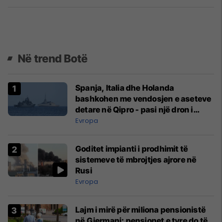
Në trend Botë
Spanja, Italia dhe Holanda
bashkohen me vendosjen e aseteve
detare në Qipro - pasi një dron i
prodhuar në Iran goditi bazën
Evropa
britanike
Goditet impianti i prodhimit të
sistemeve të mbrojtjes ajrore në
Rusi
Evropa
Lajm i mirë për miliona pensionistë
në Gjermani: pensionet e tyre do të