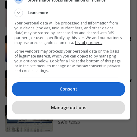
Store and/or access information on a device
Gjithçka nga zhvillimet për
presidentin e ri - dekreti i
Learn more
Osmanit dhe masat e
Your personal data will be processed and information from
Kushtetueses
03/03/2026
your device (cookies, unique identifiers, and other device
data) may be stored by, accessed by and shared with 369
partners, or used specifically by this site. We and our partners
Gjithçka që ka ndodhur deri më
may use precise geolocation data.
List of partners.
tani në luftën në Iran dhe në
Some vendors may process your personal data on the basis
Lindjen e Mesme
of legitimate interest, which you can object to by managing
28/02/2026
your options below. Look for a link at the bottom of this page
or in the site menu to manage or withdraw consent in privacy
and cookie settings.
Qytetarja dorëzon portofolin e
gjetur në Shtime, pronari e merr
me të gjitha dokumentet dhe
Consent
paratë
06/03/2026
Manage options
Vaktia e Ramazanit 2026 në
Kosovë
29/01/2026