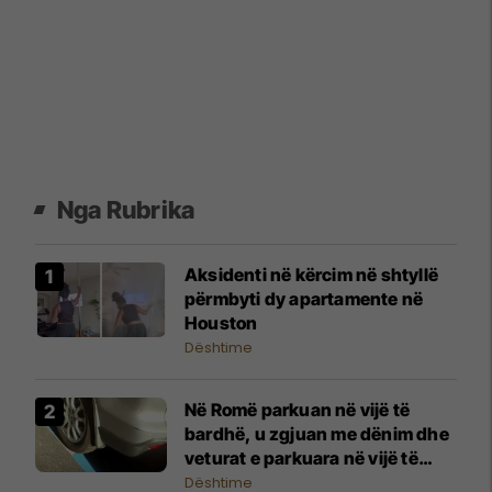
Nga Rubrika
Aksidenti në kërcim në shtyllë
përmbyti dy apartamente në
Houston
Dështime
Në Romë parkuan në vijë të
bardhë, u zgjuan me dënim dhe
veturat e parkuara në vijë të
kaltër
Dështime