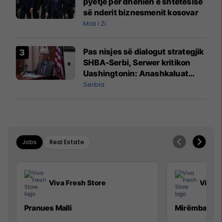
pyetje për dhënien e shtetësisë
së nderit biznesmenit kosovar
Mali i Zi
Pas nisjes së dialogut strategjik
SHBA-Serbi, Serwer kritikon
Uashingtonin: Anashkaluat
Banjskën, sulmin ndaj KFOR-it
Serbia
dhe rrëmbimin e Policëve të
Kosovës
Jobs
Real Estate
Viva Fresh Store
Viva F
Pranues Malli
Mirëmbajtës