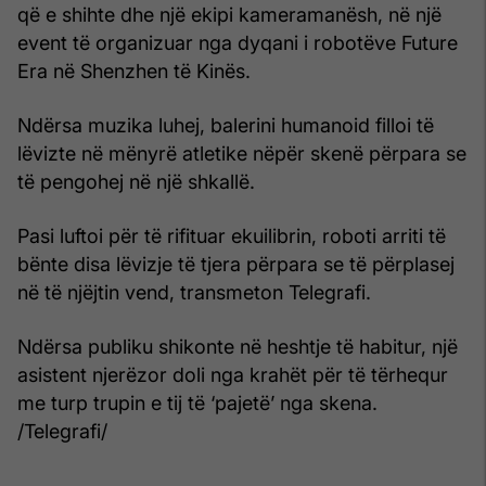
që e shihte dhe një ekipi kameramanësh, në një
event të organizuar nga dyqani i robotëve Future
Era në Shenzhen të Kinës.
Ndërsa muzika luhej, balerini humanoid filloi të
lëvizte në mënyrë atletike nëpër skenë përpara se
të pengohej në një shkallë.
Pasi luftoi për të rifituar ekuilibrin, roboti arriti të
bënte disa lëvizje të tjera përpara se të përplasej
në të njëjtin vend, transmeton Telegrafi.
Ndërsa publiku shikonte në heshtje të habitur, një
asistent njerëzor doli nga krahët për të tërhequr
me turp trupin e tij të ‘pajetë’ nga skena.
/Telegrafi/