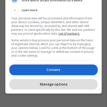
Store and/or access information on a device
Learn more
Your personal data will be processed and information from
your device (cookies, unique identifiers, and other device
data) may be stored by, accessed by and shared with 369
Roboti
Kina
Michael Jackson
partners, or used specifically by this site. We and our partners
may use precise geolocation data.
List of partners.
Some vendors may process your personal data on the basis
of legitimate interest, which you can object to by managing
your options below. Look for a link at the bottom of this page
or in the site menu to manage or withdraw consent in privacy
and cookie settings.
Consent
Manage options