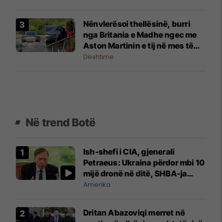
Nënvlerësoi thellësinë, burri
nga Britania e Madhe ngec me
Aston Martinin e tij në mes të
rrugës së mbushur me ujë
Dështime
Në trend Botë
Ish-shefi i CIA, gjenerali
Petraeus: Ukraina përdor mbi 10
mijë dronë në ditë, SHBA-ja
mbetet shumë prapa në
Amerika
prodhim
Dritan Abazoviqi merret në