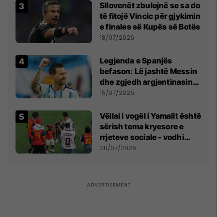
Sllovenët zbulojnë se sa do
të fitojë Vincic për gjykimin
e finales së Kupës së Botës
18/07/2026
Legjenda e Spanjës
befason: Lë jashtë Messin
dhe zgjedh argjentinasin
më të mirë në botë
15/07/2026
Vëllai i vogël i Yamalit është
sërish tema kryesore e
rrjeteve sociale - vodhi
vëmendjen pas finales së
20/07/2026
Kupës së Botës