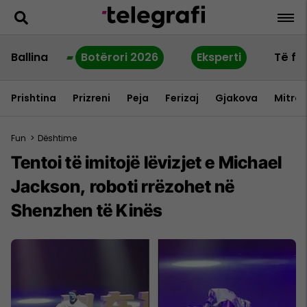
Ballina
Botërori 2026
Eksperti
Të fu
Prishtina
Prizreni
Peja
Ferizaj
Gjakova
Mitrov
Fun
>
Dështime
Tentoi të imitojë lëvizjet e Michael
Jackson, roboti rrëzohet në
Shenzhen të Kinës