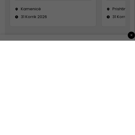
Kamenicë
Prishtinë
31 Korrik 2026
31 Korrik 20
×