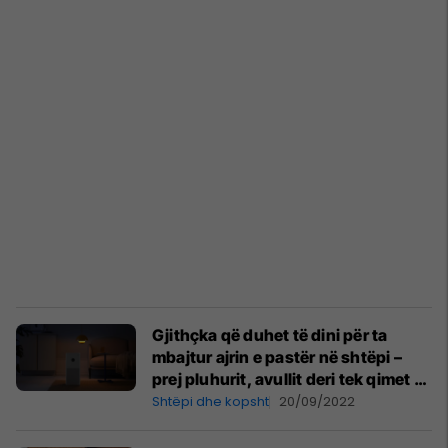
Gjithçka që duhet të dini për ta
mbajtur ajrin e pastër në shtëpi –
prej pluhurit, avullit deri tek qimet e
kafshëve!
Shtëpi dhe kopsht
20/09/2022