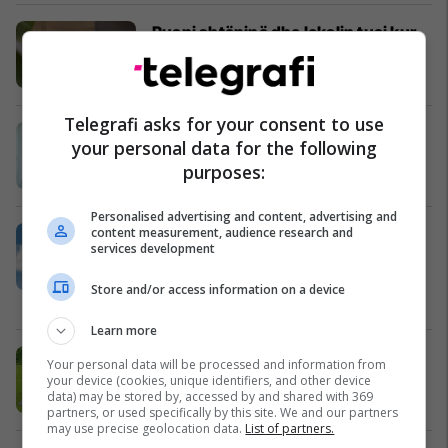
Ruani shtëpinë dhe lokalin tuaj kur
nuk jeni aty!
Shtëpi dhe kopsht
12/08/2022
Telegrafi asks for your consent to use
Flladitu me 4 euro e gjysmë pa u
your personal data for the following
brengosë sa shtrenjtë t'vjen rryma!
purposes:
Shtëpi dhe kopsht
10/08/2022
Personalised advertising and content, advertising and
content measurement, audience research and
A don me flejt si qingj? Këto tri
services development
produkte ju sigurojnë të bëni gjumë
si mbi re!
Store and/or access information on a device
Shtëpi dhe kopsht
09/08/2022
Learn more
Freskia t’vjen kur me zbritje e blen
Your personal data will be processed and information from
pishinën Intex
your device (cookies, unique identifiers, and other device
data) may be stored by, accessed by and shared with 369
Shtëpi dhe kopsht
02/08/2022
partners, or used specifically by this site. We and our partners
may use precise geolocation data.
List of partners.