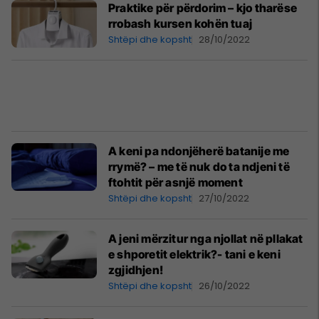
Praktike për përdorim – kjo tharëse
rrobash kursen kohën tuaj
Shtëpi dhe kopsht
28/10/2022
A keni pa ndonjëherë batanije me
rrymë? – me të nuk do ta ndjeni të
ftohtit për asnjë moment
Shtëpi dhe kopsht
27/10/2022
A jeni mërzitur nga njollat në pllakat
e shporetit elektrik?- tani e keni
zgjidhjen!
Shtëpi dhe kopsht
26/10/2022