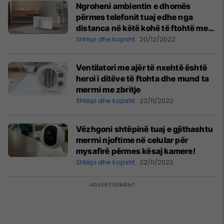
Ngroheni ambientin e dhomës
përmes telefonit tuaj edhe nga
distanca në këtë kohë të ftohtë me
këtë pajisje
Shtëpi dhe kopsht
20/12/2022
Ventilatori me ajër të nxehtë është
heroi i ditëve të ftohta dhe mund ta
merrni me zbritje
Shtëpi dhe kopsht
22/11/2022
Vëzhgoni shtëpinë tuaj e gjithashtu
merrni njoftime në celular për
mysafirë përmes kësaj kamere!
Shtëpi dhe kopsht
22/11/2022