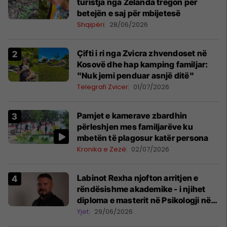
turistja nga Zelanda tregon për
betejën e saj për mbijetesë
Shqipëri
28/06/2026
Çifti i ri nga Zvicra zhvendoset në
Kosovë dhe hap kamping familjar:
"Nuk jemi penduar asnjë ditë"
Telegrafi Zvicer
01/07/2026
Pamjet e kamerave zbardhin
përleshjen mes familjarëve ku
mbetën të plagosur katër persona
Kronika e Zezë
02/07/2026
Labinot Rexha njofton arritjen e
rëndësishme akademike - i njihet
diploma e masterit në Psikologji në
Zvicër
Yjet
29/06/2026