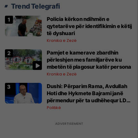
Trend Telegrafi
Policia kërkon ndihmën e
qytetarëve për identifikimin e këtij
të dyshuari
Kronika e Zezë
Pamjet e kamerave zbardhin
përleshjen mes familjarëve ku
mbetën të plagosur katër persona
Kronika e Zezë
Dushi: Përparim Rama, Avdullah
Hoti dhe Hykmete Bajrami janë
përmendur për ta udhëhequr LDK-
në
Politikë