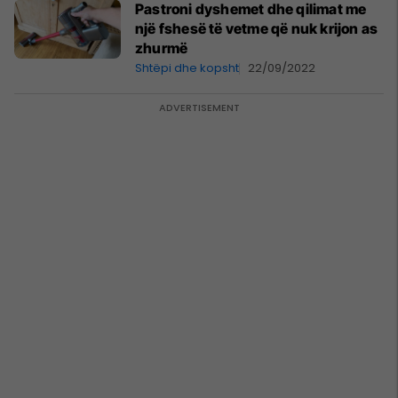
Pastroni dyshemet dhe qilimat me
një fshesë të vetme që nuk krijon as
zhurmë
Shtëpi dhe kopsht
22/09/2022