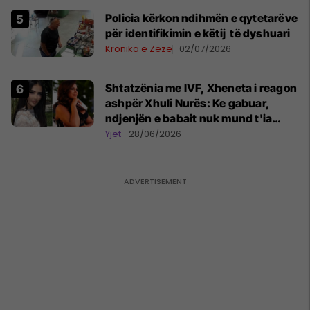
Policia kërkon ndihmën e qytetarëve
për identifikimin e këtij të dyshuari
Kronika e Zezë
02/07/2026
Shtatzënia me IVF, Xheneta i reagon
ashpër Xhuli Nurës: Ke gabuar,
ndjenjën e babait nuk mund t'ia
plotësosh kurrë
Yjet
28/06/2026