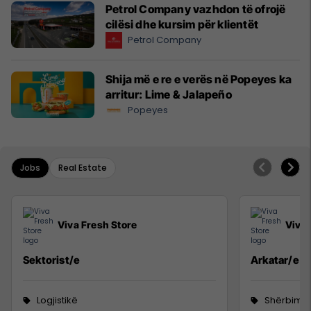
Petrol Company vazhdon të ofrojë
cilësi dhe kursim për klientët
Petrol Company
Shija më e re e verës në Popeyes ka
arritur: Lime & Jalapeño
Popeyes
Jobs
Real Estate
Viva Fresh Store
Viva 
Sektorist/e
Arkatar/e
Logjistikë
Shërbime 