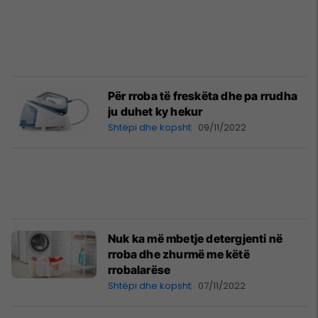
Për rroba të freskëta dhe pa rrudha
ju duhet ky hekur
Shtëpi dhe kopsht
09/11/2022
Nuk ka më mbetje detergjenti në
rroba dhe zhurmë me këtë
rrobalarëse
Shtëpi dhe kopsht
07/11/2022