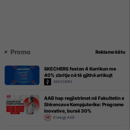
Promo
Reklamo këtu
SKECHERS feston 4 Korrikun me
40% zbritje në të gjithë artikujt
SKECHERS
AAB hap regjistrimet në Fakultetin e
Shkencave Kompjuterike: Programe
inovative, bursë 30%
Kolegji AAB