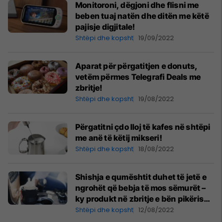
Monitoroni, dëgjoni dhe flisni me
beben tuaj natën dhe ditën me këtë
pajisje digjitale!
Shtëpi dhe kopsht
19/09/2022
Aparat për përgatitjen e donuts,
vetëm përmes Telegrafi Deals me
zbritje!
Shtëpi dhe kopsht
19/08/2022
Përgatitni çdo lloj të kafes në shtëpi
me anë të këtij mikseri!
Shtëpi dhe kopsht
18/08/2022
Shishja e qumështit duhet të jetë e
ngrohët që bebja të mos sëmurët –
ky produkt në zbritje e bën pikërisht
këtë!
Shtëpi dhe kopsht
12/08/2022