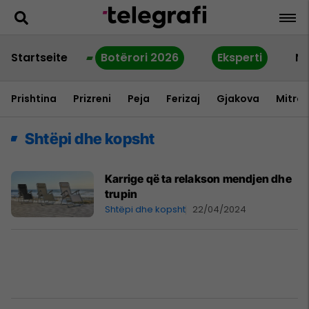
Startseite
Botërori 2026
Eksperti
Ne
Prishtina
Prizreni
Peja
Ferizaj
Gjakova
Mitrov
Shtëpi dhe kopsht
Karrige që ta relakson mendjen dhe
trupin
Shtëpi dhe kopsht
22/04/2024