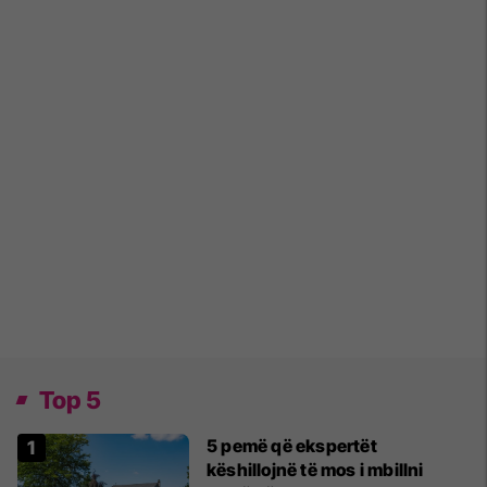
Top 5
5 pemë që ekspertët
këshillojnë të mos i mbillni