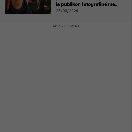
ia publikon fotografinë me
Ahmadinejadin e Iranit
25/06/2026