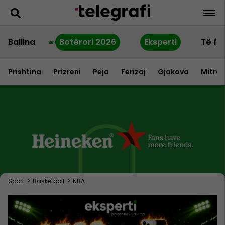
Ballina
Botërori 2026
Eksperti
Të fu
Prishtina
Prizreni
Peja
Ferizaj
Gjakova
Mitrov
Sport
>
Basketboll
>
NBA