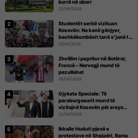
kurrë në oborr
22/06/2026
Studentët serbë vizituan
Kosovën: Na kanë gënjyer,
bashkëkombësit tanë s’janë të
shtypur
21/06/2026
Zhvillim i papritur në Botëror,
Francë – Norvegji mund të
pezullohet
25/06/2026
​Gjykata Speciale: Të
paraburgosurit mund të
vizitojnë Kosovën për arsye
humanitare
22/06/2026
Ikballe Huduti pjesë e
protestave në Shqipëri, Rama