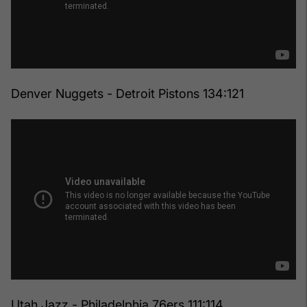
Denver Nuggets - Detroit Pistons 134:121
Utah Jazz - Philadelphia 76ers 111:114