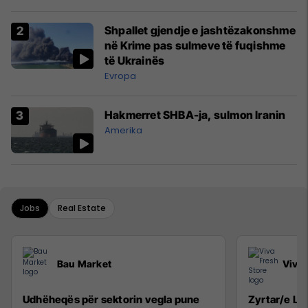
Shpallet gjendje e jashtëzakonshme
në Krime pas sulmeve të fuqishme
të Ukrainës
Evropa
Hakmerret SHBA-ja, sulmon Iranin
Amerika
Jobs
Real Estate
Bau Market
Viva 
Udhëheqës për sektorin vegla pune
Zyrtar/e Lig