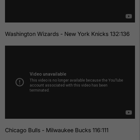
Washington Wizards - New York Knicks 132:136
Chicago Bulls - Milwaukee Bucks 116:111