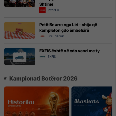
Shtime
InterEX
Petit Beurre nga Liri - shija që
kompleton çdo ëmbëlsirë
Liri Prizren
EXFIS është në çdo vend me ty
EXFIS
Kampionati Botëror 2026