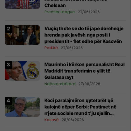
Chelsean
Premier League
27/06/2026
Vuçiq thotë se do të japë dorëheqje
brenda pak javësh nga posti i
presidentit - flet edhe për Kosovën
Politikë
27/06/2026
Mourinho i kërkon personalisht Real
Madridit transferimin e yllit të
Galatasarayt
Ndërkombëtare
27/06/2026
Koci paralajmëron qytetarët që
kalojnë nëpër Serbi: Postimet në
rrjete sociale mund t'ju sjellin
probleme
Kosovë
28/06/2026