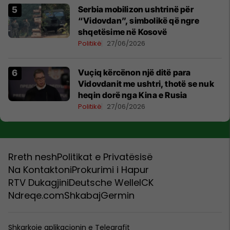
​Serbia mobilizon ushtrinë për
“Vidovdan”, simbolikë që ngre
shqetësime në Kosovë
Politikë
27/06/2026
​Vuçiq kërcënon një ditë para
Vidovdanit me ushtri, thotë se nuk
heqin dorë nga Kina e Rusia
Politikë
27/06/2026
Rreth nesh
Politikat e Privatësisë
Na Kontaktoni
Prokurimi i Hapur
RTV Dukagjini
Deutsche Welle
ICK
Ndreqe.com
Shkabaj
Germin
Shkarkoje aplikacionin e Telegrafit