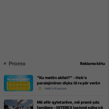
Promo
Reklamo këtu
"Ku metën akllat?" - Heb’s
paralajmëron diçka të re për verën
Heb's Kosova
Më afër qytetarëve, më pranë çdo
familjeje – INTEREX tashmë edhe në