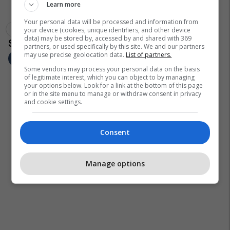
Learn more
Your personal data will be processed and information from
Sacramento Kings
Los Angeles Lakers
Nba
your device (cookies, unique identifiers, and other device
data) may be stored by, accessed by and shared with 369
partners, or used specifically by this site. We and our partners
may use precise geolocation data.
List of partners.
Some vendors may process your personal data on the basis
of legitimate interest, which you can object to by managing
your options below. Look for a link at the bottom of this page
or in the site menu to manage or withdraw consent in privacy
and cookie settings.
Consent
Manage options