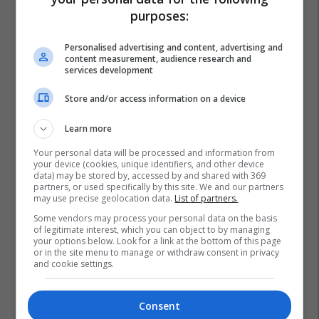
biznesit tuaj online
purposes:
Plan B
Personalised advertising and content, advertising and
content measurement, audience research and
Po kërkoni mjek apo klinikë në
services development
Kosovë? Njihuni me
Store and/or access information on a device
GjejeMjekun.com
GjejeMjekun
Learn more
Your personal data will be processed and information from
Lokal 517m² me tarracë në shitje
your device (cookies, unique identifiers, and other device
te Rruga C – hapësirë e
data) may be stored by, accessed by and shared with 369
partners, or used specifically by this site. We and our partners
favorshme për zhvillimin e
may use precise geolocation data.
List of partners.
biznesit #15796
Pro Real Estate
Some vendors may process your personal data on the basis
of legitimate interest, which you can object to by managing
your options below. Look for a link at the bottom of this page
or in the site menu to manage or withdraw consent in privacy
and cookie settings.
Consent