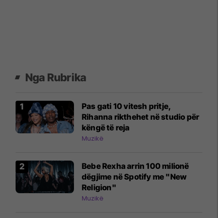
Nga Rubrika
Pas gati 10 vitesh pritje,
Rihanna rikthehet në studio për
këngë të reja
Muzikë
Bebe Rexha arrin 100 milionë
dëgjime në Spotify me "New
Religion"
Muzikë