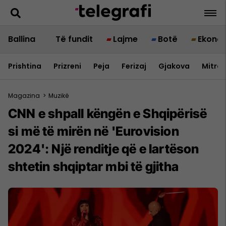
Ballina
Të fundit
Lajme
Botë
Ekono
Prishtina
Prizreni
Peja
Ferizaj
Gjakova
Mitrov
Magazina
>
Muzikë
CNN e shpall këngën e Shqipërisë
si më të mirën në 'Eurovision
2024': Një renditje që e lartëson
shtetin shqiptar mbi të gjitha