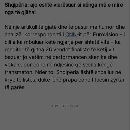
Shqipëria: ajo është vlerësuar si kënga më e mirë
nga të gjitha!
Në një artikull të gjatë dhe të pasur me humor dhe
analizë, korrespondenti i
CNN
-it për Eurovision – i
cili e ka mbuluar këtë ngjarje për shtatë vite – ka
renditur të gjitha 26 vendet finaliste të këtij viti,
bazuar jo vetëm në performancën skenike dhe
vokale, por edhe në ndjesinë që secila këngë
transmeton. Ndër to, Shqipëria është shpallur në
krye të listës, duke lënë prapa edhe fituesin zyrtar
të garës.