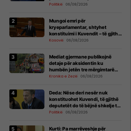
Hamzës
Politikë
06/08/2026
Mungoi emri për
kryeparlamentar, shtyhet
konstituimi i Kuvendit – të gjitha
detajet
Kosovë
06/08/2026
Mediat gjermane publikojnë
detaje për aksidentin ku
humbën jetën tre mërgimtarë
nga Komogllava e Ferizajt
Kronika e Zezë
06/08/2026
Deda: Nëse deri nesër nuk
konstituohet Kuvendi, të gjithë
deputetët do të bëjnë shkelje të
rëndë kushtetuese
Politikë
06/08/2026
Kurti: Pa marrëveshje për