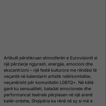
Artikulli përshkruan atmosferën e Eurovisionit si
një përzierje ngjyrash, energjie, emocioni dhe
ekscentrizmi – një festë kulturore me rëndësi të
veçantë në kalendarin artistik ndërkombëtar,
veçanërisht për komunitetin LGBTQ+. Në këtë
garë ku sensualiteti, baladat emocionale dhe
performancat teatrale përplasen në një arenë
katër-orëshe, Shqipëria ka rënë në sy si më e