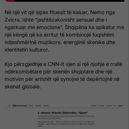
Në një vit që sipas fituesit të kaluar, Nemo nga
Zvicra, ishte “jashtëzakonisht sensual dhe i
ngarkuar me emocione”, Shqipëria ka spikatur me
një këngë që ka arritur të kombinojë fuqishëm
ndjeshmërinë muzikore, energjinë skenike dhe
identitetin kulturor.
Kjo përzgjedhje e CNN-it vjen si një njohje e rrallë
ndërkombëtare për skenën shqiptare dhe një
motivim për artistët që synojnë të depërtojnë në
skenat globale.