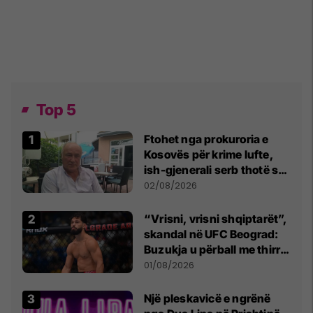
Top 5
Ftohet nga prokuroria e
Kosovës për krime lufte,
ish-gjenerali serb thotë se
dikush e tradhtoi në
02/08/2026
Beograd
“Vrisni, vrisni shqiptarët”,
skandal në UFC Beograd:
Buzukja u përball me thirrje
anti-shqiptare nga
01/08/2026
tribunat
Një pleskavicë e ngrënë