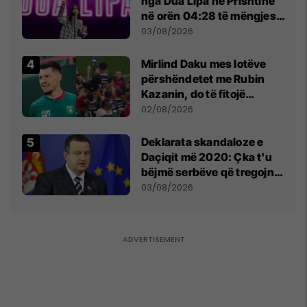
nga Dua Lipa në Prishtinë
në orën 04:28 të mëngjesit
- dhe bota digjitale serbe
03/08/2026
shpall gjendjen e luftës
Mirlind Daku mes lotëve
përshëndetet me Rubin
Kazanin, do të fitojë
miliona te Spartak Moska
02/08/2026
​Deklarata skandaloze e
Daçiqit më 2020: Çka t'u
bëjmë serbëve që tregojnë
ku janë varrosur shqiptarët
03/08/2026
në Serbi