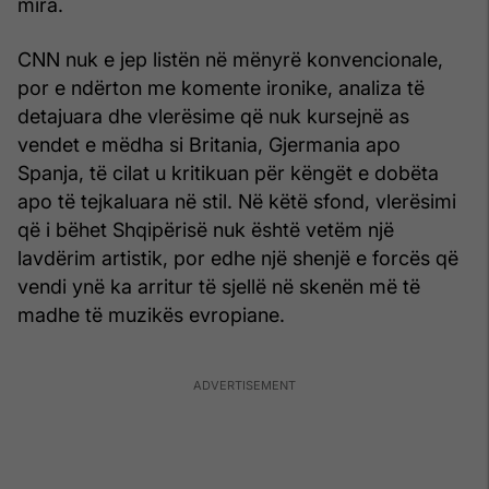
mira.
CNN nuk e jep listën në mënyrë konvencionale,
por e ndërton me komente ironike, analiza të
detajuara dhe vlerësime që nuk kursejnë as
vendet e mëdha si Britania, Gjermania apo
Spanja, të cilat u kritikuan për këngët e dobëta
apo të tejkaluara në stil. Në këtë sfond, vlerësimi
që i bëhet Shqipërisë nuk është vetëm një
lavdërim artistik, por edhe një shenjë e forcës që
vendi ynë ka arritur të sjellë në skenën më të
madhe të muzikës evropiane.