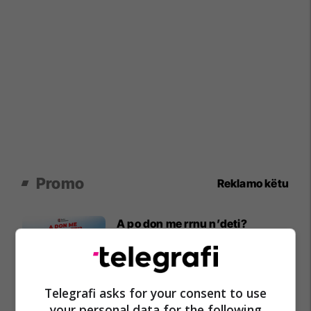
Promo
Reklamo këtu
A po don me rrnu n’deti?
Kursimet mund t’ju sjellin një
banesë
Banka Ekonomike
Telegrafi asks for your consent to use
your personal data for the following
Plan B Creative rrit ndikimin e