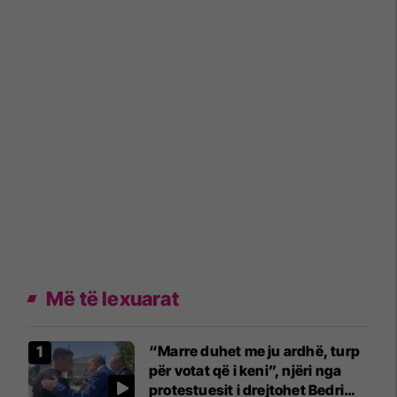
Më të lexuarat
“Marre duhet me ju ardhë, turp
për votat që i keni”, njëri nga
protestuesit i drejtohet Bedri