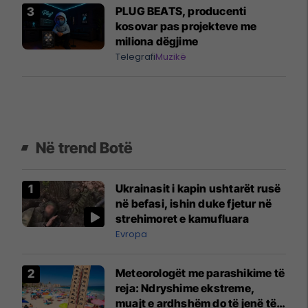
PLUG BEATS, producenti
kosovar pas projekteve me
miliona dëgjime
Telegrafi
Muzikë
Në trend Botë
Ukrainasit i kapin ushtarët rusë
në befasi, ishin duke fjetur në
strehimoret e kamufluara
Evropa
Meteorologët me parashikime të
reja: Ndryshime ekstreme,
muajt e ardhshëm do të jenë të