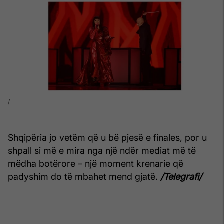
Shqipëria jo vetëm që u bë pjesë e finales, por u
shpall si më e mira nga një ndër mediat më të
mëdha botërore – një moment krenarie që
padyshim do të mbahet mend gjatë.
/Telegrafi/