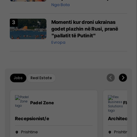
pazakontë
Nga Bota
Momenti kur droni ukrainas
godet plazhin në Rusi, pranë
"pallatit të Putinit"
Evropa
Jobs
Real Estate
Padel Zone
Flex B
Recepsionist/e
Architect
Prishtine
Prishtinë