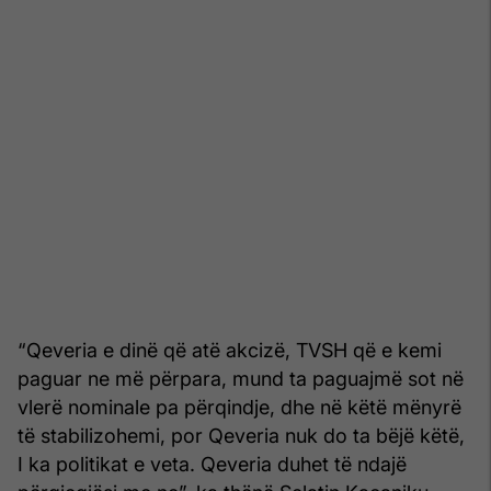
“Qeveria e dinë që atë akcizë, TVSH që e kemi
paguar ne më përpara, mund ta paguajmë sot në
vlerë nominale pa përqindje, dhe në këtë mënyrë
të stabilizohemi, por Qeveria nuk do ta bëjë këtë,
I ka politikat e veta. Qeveria duhet të ndajë