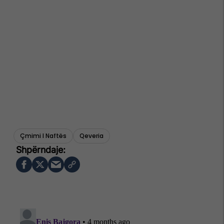
Çmimi I Naftës
Qeveria