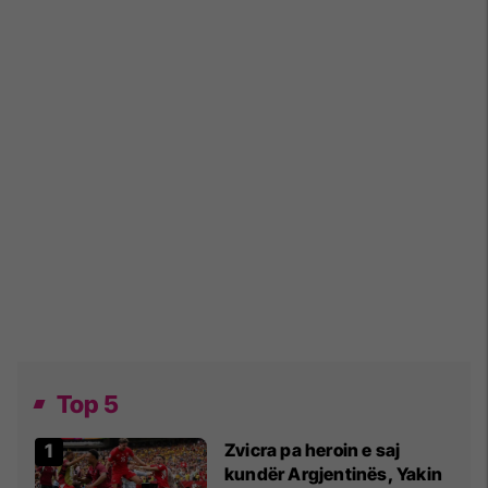
Top 5
Zvicra pa heroin e saj
kundër Argjentinës, Yakin