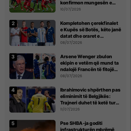
konfirmon mungesën e
madhe
10/07/2026
Kompletohen çerekfinalet
e Kupës së Botës, këto janë
datat dhe oraret e
ndeshjeve
08/07/2026
Arsene Wenger zbulon
ekipin e vetëm që mund ta
ndalojë Francën të fitojë
Kupën e Botës
08/07/2026
Ibrahimovic shpërthen pas
eliminimit të Belgjikës:
Trajneri duhet të ketë turp,
ai lojtar se meritoi të luante
11/07/2026
Pse SHBA-ja goditi
infrastrukturën mbrëmë