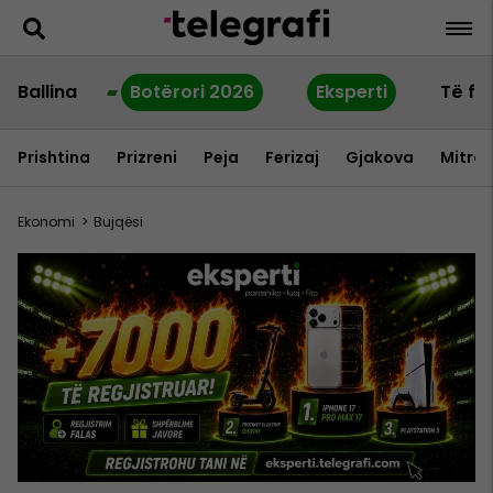
Ballina
Botërori 2026
Eksperti
Të fu
Prishtina
Prizreni
Peja
Ferizaj
Gjakova
Mitrov
Ekonomi
>
Bujqësi