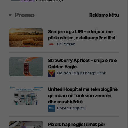
Promo
Reklamo këtu
Sempre nga LIRI – e krijuar me
përkushtim, e dalluar për cilësi
Liri Prizren
Strawberry Apricot - shija e re e
Golden Eagle
Golden Eagle Energy Drink
United Hospital me teknologjinë
që mban në funksion zemrën
dhe mushkëritë
United Hospital
Pixels hap regjistrimet për