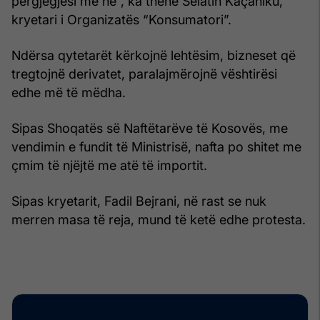
përgjegjësi me ne”, ka thënë Selatin Kaçaniku,
kryetari i Organizatës “Konsumatori”.
Ndërsa qytetarët kërkojnë lehtësim, bizneset që
tregtojnë derivatet, paralajmërojnë vështirësi
edhe më të mëdha.
Sipas Shoqatës së Naftëtarëve të Kosovës, me
vendimin e fundit të Ministrisë, nafta po shitet me
çmim të njëjtë me atë të importit.
Sipas kryetarit, Fadil Bejrani, në rast se nuk
merren masa të reja, mund të ketë edhe protesta.