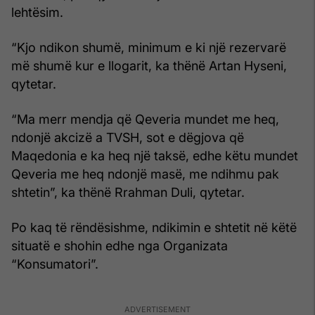
lehtësim.
“Kjo ndikon shumë, minimum e ki një rezervarë
më shumë kur e llogarit, ka thënë Artan Hyseni,
qytetar.
“Ma merr mendja që Qeveria mundet me heq,
ndonjë akcizë a TVSH, sot e dëgjova që
Maqedonia e ka heq një taksë, edhe këtu mundet
Qeveria me heq ndonjë masë, me ndihmu pak
shtetin”, ka thënë Rrahman Duli, qytetar.
Po kaq të rëndësishme, ndikimin e shtetit në këtë
situatë e shohin edhe nga Organizata
“Konsumatori”.