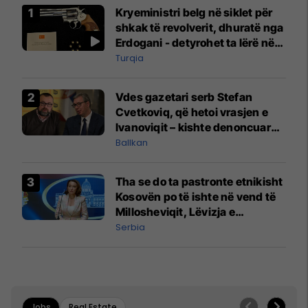
Kryeministri belg në siklet për
shkak të revolverit, dhuratë nga
Erdogani - detyrohet ta lërë në
një bazë ushtarake
Turqia
Vdes gazetari serb Stefan
Cvetkoviq, që hetoi vrasjen e
Ivanoviqit – kishte denoncuar
kërcënime ndaj vëllezërve
Ballkan
Vuçiq
Tha se do ta pastronte etnikisht
Kosovën po të ishte në vend të
Millosheviqit, Lëvizja e
Qytetarëve të Lirë në Serbi
Serbia
kërkon shkarkimin e
menjëhershëm të Snezhana
Paunoviq
Jobs
Real Estate