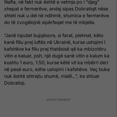
Nafta, në fakt nuk është e vetmja po i “djeg”
xhepat e fermerëve, andaj sipas Dobratiqit nëse
shteti nuk u del në ndihmë, shumica e fermerëve
do të zvogëlojnë sipërfaqet me të mbjella.
“Janë inputet bujqësore, si farat, plehnat, këto
kanë fillu prej luftës në Ukrainë, kurse ushqimi I
kafshëve ka fillu prej thatësisë që ka mbizotëru
vitin e kaluar, psh, një dugë sanë vitin e kalum ka
kushtu 1 euro, 1.50, kurse këtë vit ka mbërri deri
në pesë euro, edhe ushqimi i kafshëve. Veç buka
nuk është shtrejtu shumë, mielli…”, ka shtuar
Dobratiqi.