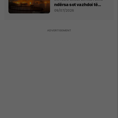
ndërsa sot vazhdoi të
zmbrapsë sulmet iraniane
09/07/2026