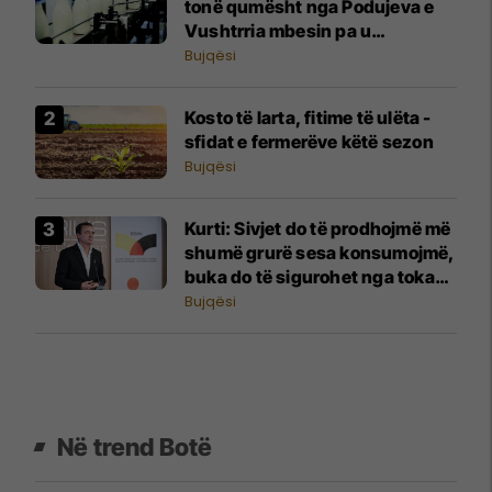
tonë qumësht nga Podujeva e
Vushtrria mbesin pa u
grumbulluar
Bujqësi
Kosto të larta, fitime të ulëta -
sfidat e fermerëve këtë sezon
Bujqësi
Kurti: Sivjet do të prodhojmë më
shumë grurë sesa konsumojmë,
buka do të sigurohet nga toka
jonë
Bujqësi
Në trend Botë