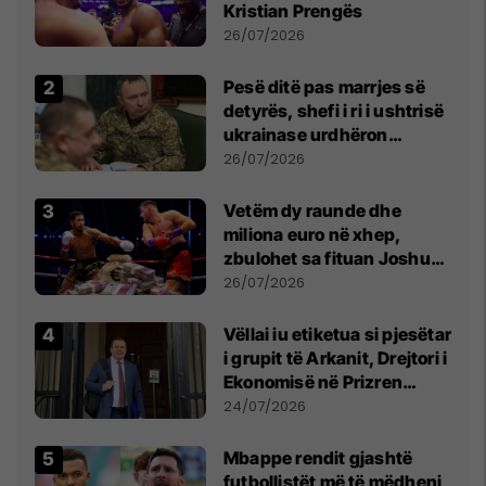
Kristian Prengës
26/07/2026
Pesë ditë pas marrjes së
detyrës, shefi i ri i ushtrisë
ukrainase urdhëron
kontroll të madh
26/07/2026
Vetëm dy raunde dhe
miliona euro në xhep,
zbulohet sa fituan Joshua
e Prenga
26/07/2026
Vëllai iu etiketua si pjesëtar
i grupit të Arkanit, Drejtori i
Ekonomisë në Prizren
mohon pretendimet
24/07/2026
Mbappe rendit gjashtë
futbollistët më të mëdhenj