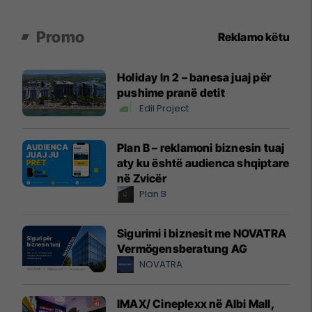
Promo
Reklamo këtu
Holiday In 2 – banesa juaj për
pushime pranë detit
Edil Project
Plan B – reklamoni biznesin tuaj
aty ku është audienca shqiptare
në Zvicër
Plan B
Sigurimi i biznesit me NOVATRA
Vermögensberatung AG
NOVATRA
IMAX/ Cineplexx në Albi Mall,