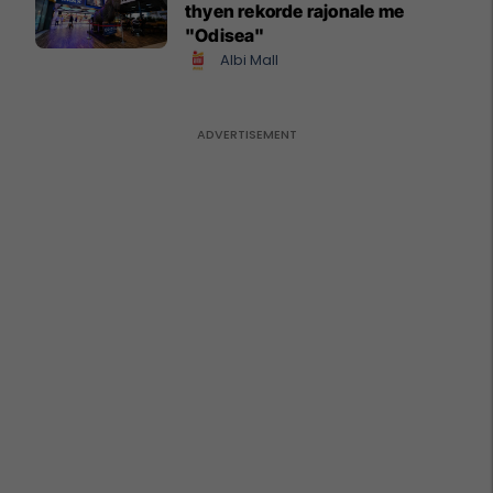
thyen rekorde rajonale me
"Odisea"
Albi Mall