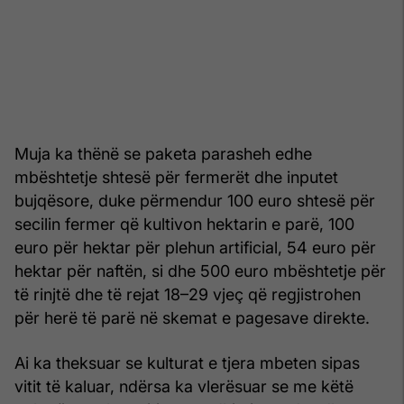
Muja ka thënë se paketa parasheh edhe
mbështetje shtesë për fermerët dhe inputet
bujqësore, duke përmendur 100 euro shtesë për
secilin fermer që kultivon hektarin e parë, 100
euro për hektar për plehun artificial, 54 euro për
hektar për naftën, si dhe 500 euro mbështetje për
të rinjtë dhe të rejat 18–29 vjeç që regjistrohen
për herë të parë në skemat e pagesave direkte.
Ai ka theksuar se kulturat e tjera mbeten sipas
vitit të kaluar, ndërsa ka vlerësuar se me këtë