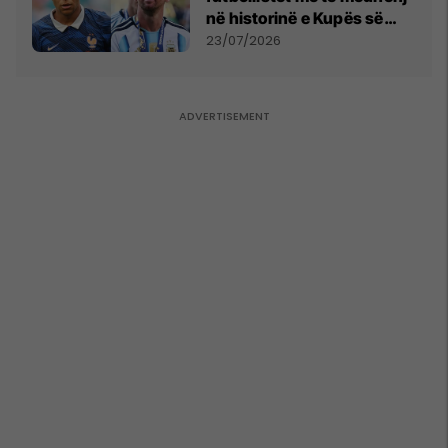
në historinë e Kupës së
Botës, Messi mbetet i dyti
23/07/2026