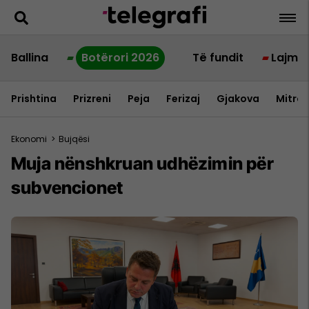
Ballina
Botërori 2026
Të fundit
Lajme
Prishtina
Prizreni
Peja
Ferizaj
Gjakova
Mitrov
Ekonomi
>
Bujqësi
Muja nënshkruan udhëzimin për
subvencionet