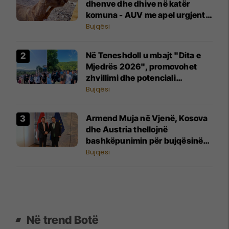
dhenve dhe dhive në katër
komuna - AUV me apel urgjent
për fermerët
Bujqësi
Në Teneshdoll u mbajt "Dita e
Mjedrës 2026", promovohet
zhvillimi dhe potenciali
eksportues i sektorit
Bujqësi
Armend Muja në Vjenë, Kosova
dhe Austria thellojnë
bashkëpunimin për bujqësinë
dhe integrimin evropian
Bujqësi
Në trend Botë