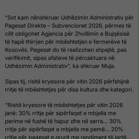
“Sot kam nënshkruar Udhëzimin Administrativ për
Pagesat Direkte – Subvencionet 2026, përmes të
cilit obligohet Agjencia për Zhvillimin e Bujqësisë
të hapë thirrjen për mbështetjen e fermerëve të
Kosovës. Pagesat do të realizohen shpejtë, pas
verifikimit, sipas afateve të përcaktuara në
Udhëzimin Administrativ”, ka shkruar Muja.
Sipas tij, risitë kryesore për vitin 2026 përfshijnë
rritje të mbështetjes për disa kultura dhe kategori.
“Risitë kryesore të mbështetjes për vitin 2026
janë: 30% rritje për sipërfaqet e mbjella me
perime në fushë të hapur dhe në serra… 30%
rritje për sipërfaqet e mbjella me pemë… 20%
rritje për pagesat e grurit me rendiment të lartë…