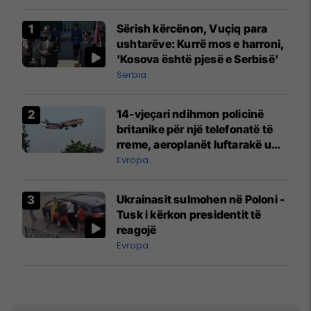
Sërish kërcënon, Vuçiq para
ushtarëve: Kurrë mos e harroni,
'Kosova është pjesë e Serbisë'
Serbia
14-vjeçari ndihmon policinë
britanike për një telefonatë të
rreme, aeroplanët luftarakë u
ngritën në ajër për të
Evropa
interceptuar fluturaken e Qatar
Airways që po shkonte drejt
Ukrainasit sulmohen në Poloni -
Mançesterit
Tusk i kërkon presidentit të
reagojë
Evropa