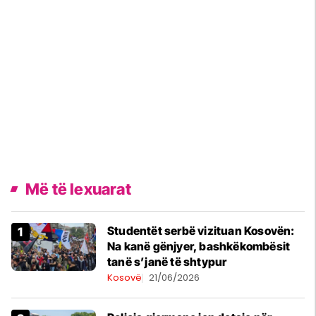
Më të lexuarat
Studentët serbë vizituan Kosovën:
Na kanë gënjyer, bashkëkombësit
tanë s’janë të shtypur
Kosovë
21/06/2026