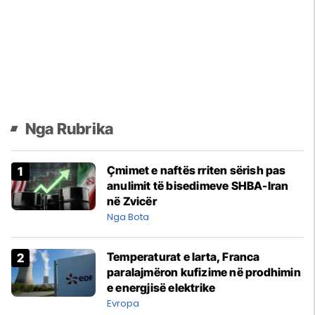
Nga Rubrika
Çmimet e naftës rriten sërish pas
anulimit të bisedimeve SHBA-Iran
në Zvicër
Nga Bota
Temperaturat e larta, Franca
paralajmëron kufizime në prodhimin
e energjisë elektrike
Evropa