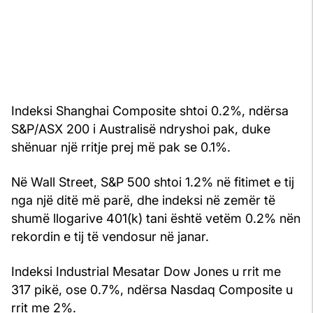
Indeksi Shanghai Composite shtoi 0.2%, ndërsa
S&P/ASX 200 i Australisë ndryshoi pak, duke
shënuar një rritje prej më pak se 0.1%.
Në Wall Street, S&P 500 shtoi 1.2% në fitimet e tij
nga një ditë më parë, dhe indeksi në zemër të
shumë llogarive 401(k) tani është vetëm 0.2% nën
rekordin e tij të vendosur në janar.
Indeksi Industrial Mesatar Dow Jones u rrit me
317 pikë, ose 0.7%, ndërsa Nasdaq Composite u
rrit me 2%.