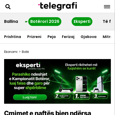
Ballina
Botërori 2026
Eksperti
Të fu
Prishtina
Prizreni
Peja
Ferizaj
Gjakova
Mitrov
Ekonomi
>
Botë
Çmimet e naftës bien ndërsa