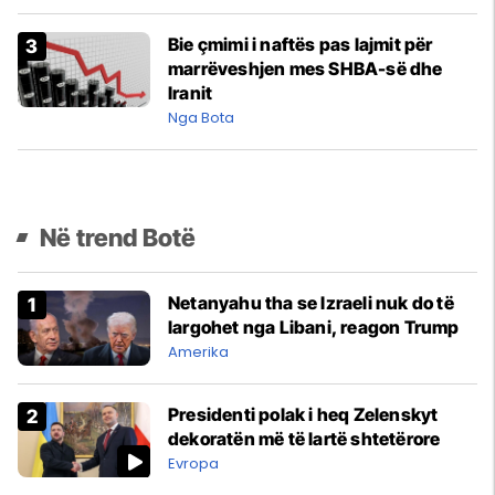
Bie çmimi i naftës pas lajmit për
marrëveshjen mes SHBA-së dhe
Iranit
Nga Bota
Në trend Botë
Netanyahu tha se Izraeli nuk do të
largohet nga Libani, reagon Trump
Amerika
Presidenti polak i heq Zelenskyt
dekoratën më të lartë shtetërore
Evropa