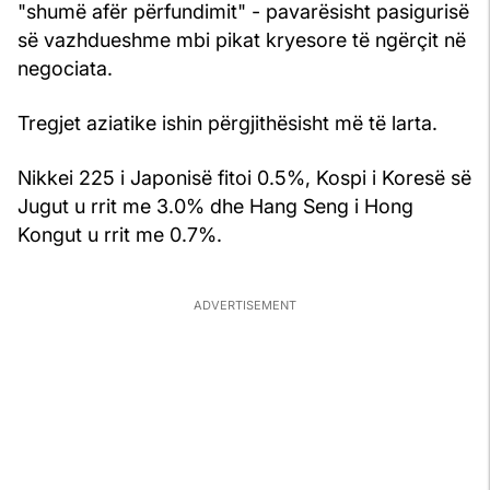
"shumë afër përfundimit" - pavarësisht pasigurisë
së vazhdueshme mbi pikat kryesore të ngërçit në
negociata.
Tregjet aziatike ishin përgjithësisht më të larta.
Nikkei 225 i Japonisë fitoi 0.5%, Kospi i Koresë së
Jugut u rrit me 3.0% dhe Hang Seng i Hong
Kongut u rrit me 0.7%.