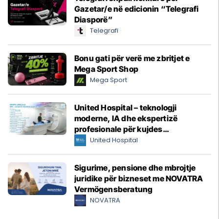
Gazetar/e në edicionin “Telegrafi
Diasporë”
Telegrafi
Bonu gati për verë me zbritjet e
Mega Sport Shop
Mega Sport
United Hospital – teknologji
moderne, IA dhe ekspertizë
profesionale për kujdes
shëndetësor me standarde
United Hospital
ndërkombëtare
Sigurime, pensione dhe mbrojtje
juridike për bizneset me NOVATRA
Vermögensberatung
NOVATRA