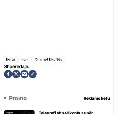
Nafta
Irani
Çmimet E Naftës
Promo
Reklamo këtu
Telegrafi shpall konkurs për