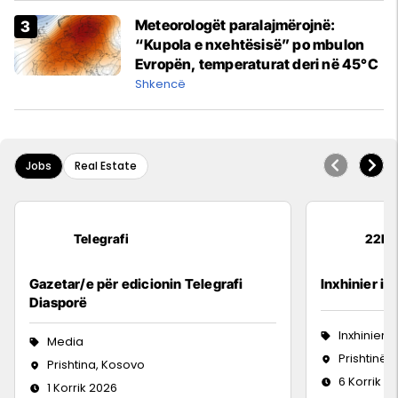
Meteorologët paralajmërojnë:
“Kupola e nxehtësisë” po mbulon
Evropën, temperaturat deri në 45°C
Shkencë
Jobs
Real Estate
Telegrafi
22IN
Gazetar/e për edicionin Telegrafi
Inxhinier i 
Diasporë
Inxhinieri
Media
Prishtinë
Prishtina, Kosovo
6 Korrik 2
1 Korrik 2026