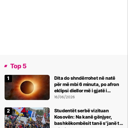
Top 5
Dita do shndërrohet në natë
për më mbi 6 minuta, po afron
eklipsi diellor më i gjatë i
shekullit të 21-të
16/06/2026
Studentët serbë vizituan
Kosovën: Na kanë gënjyer,
bashkëkombësit tanë s’janë të