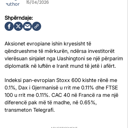
15/04/2026
Aksionet evropiane ishin kryesisht të
qëndrueshme të mërkurën, ndërsa investitorët
vlerësuan sinjalet nga Uashingtoni se një përparim
diplomatik në luftën e Iranit mund të jetë i afërt.
Indeksi pan-evropian Stoxx 600 kishte rënë me
0.1%, Dax i Gjermanisë u rrit me 0.11% dhe FTSE
100 u rrit me 0.11%. CAC 40 në Francë ra me një
diferencë pak më të madhe, në 0.65%,
transmeton Telegrafi.