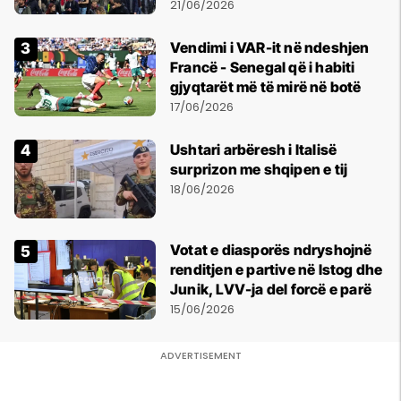
shtypur
21/06/2026
Vendimi i VAR-it në ndeshjen
Francë - Senegal që i habiti
gjyqtarët më të mirë në botë
17/06/2026
Ushtari arbëresh i Italisë
surprizon me shqipen e tij
18/06/2026
Votat e diasporës ndryshojnë
renditjen e partive në Istog dhe
Junik, LVV-ja del forcë e parë
15/06/2026