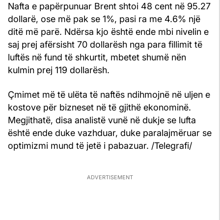
Nafta e papërpunuar Brent shtoi 48 cent në 95.27
dollarë, ose më pak se 1%, pasi ra me 4.6% një
ditë më parë. Ndërsa kjo është ende mbi nivelin e
saj prej afërsisht 70 dollarësh nga para fillimit të
luftës në fund të shkurtit, mbetet shumë nën
kulmin prej 119 dollarësh.
Çmimet më të ulëta të naftës ndihmojnë në uljen e
kostove për bizneset në të gjithë ekonominë.
Megjithatë, disa analistë vunë në dukje se lufta
është ende duke vazhduar, duke paralajmëruar se
optimizmi mund të jetë i pabazuar. /Telegrafi/