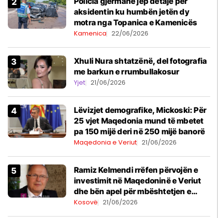
Policia gjermane jep detaje për
aksidentin ku humbën jetën dy
motra nga Topanica e Kamenicës
Kamenica
22/06/2026
Xhuli Nura shtatzënë, del fotografia
me barkun e rrumbullakosur
Yjet
21/06/2026
Lëvizjet demografike, Mickoski: Për
25 vjet Maqedonia mund të mbetet
pa 150 mijë deri në 250 mijë banorë
Maqedonia e Veriut
21/06/2026
Ramiz Kelmendi rrëfen përvojën e
investimit në Maqedoninë e Veriut
dhe bën apel për mbështetjen e
investitorëve të huaj në Shqipëri
Kosovë
21/06/2026