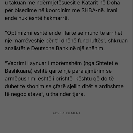
u takuan me ndërmjetësuesit e Katarit në Doha
për bisedime në koordinim me SHBA-në. Irani
ende nuk është hakmarrë.
“Optimizmi është ende i lartë se mund të arrihet
një marrëveshje për t'i dhënë fund luftës”, shkruan
analistët e Deutsche Bank në një shënim.
“Veprimi i synuar i mbrëmshëm (nga Shtetet e
Bashkuara) është qartë një paralajmërim se
armëpushimi është i brishtë, kështu që do të
duhet të shohim se çfarë sjellin ditët e ardhshme
të negociatave”, u tha ndër tjera.