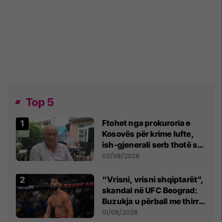
Top 5
Ftohet nga prokuroria e
Kosovës për krime lufte,
ish-gjenerali serb thotë se
dikush e tradhtoi në
02/08/2026
Beograd
“Vrisni, vrisni shqiptarët”,
skandal në UFC Beograd:
Buzukja u përball me thirrje
anti-shqiptare nga
01/08/2026