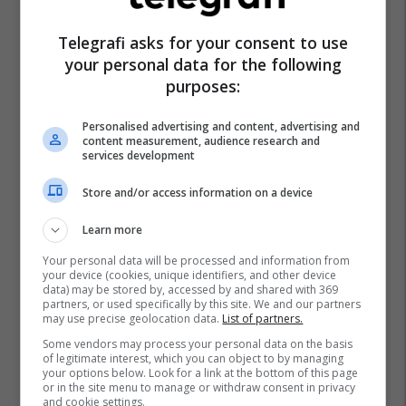
Telegrafi asks for your consent to use
your personal data for the following
purposes:
Personalised advertising and content, advertising and
content measurement, audience research and
services development
Store and/or access information on a device
Learn more
Your personal data will be processed and information from
your device (cookies, unique identifiers, and other device
data) may be stored by, accessed by and shared with 369
partners, or used specifically by this site. We and our partners
may use precise geolocation data.
List of partners.
Some vendors may process your personal data on the basis
of legitimate interest, which you can object to by managing
your options below. Look for a link at the bottom of this page
or in the site menu to manage or withdraw consent in privacy
and cookie settings.