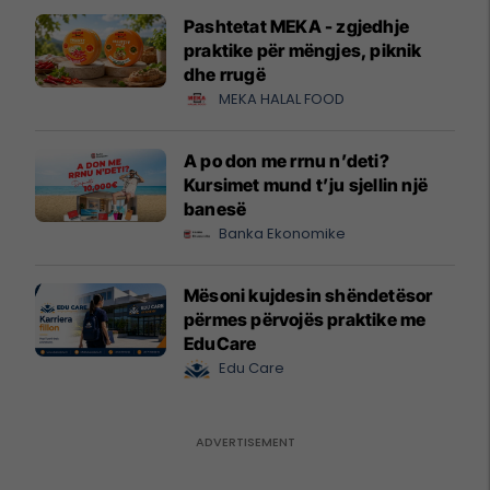
Pashtetat MEKA - zgjedhje
praktike për mëngjes, piknik
dhe rrugë
MEKA HALAL FOOD
A po don me rrnu n’deti?
Kursimet mund t’ju sjellin një
banesë
Banka Ekonomike
Mësoni kujdesin shëndetësor
përmes përvojës praktike me
EduCare
Edu Care