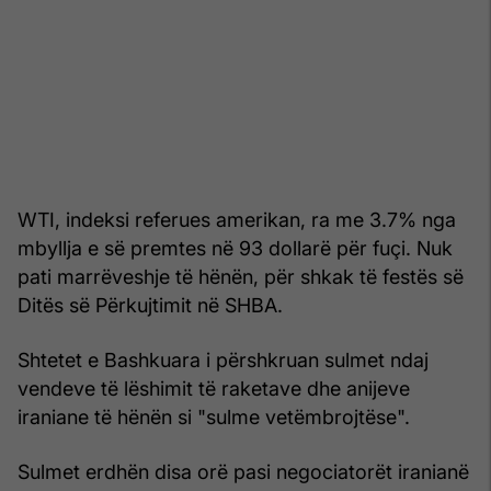
WTI, indeksi referues amerikan, ra me 3.7% nga
mbyllja e së premtes në 93 dollarë për fuçi. Nuk
pati marrëveshje të hënën, për shkak të festës së
Ditës së Përkujtimit në SHBA.
Shtetet e Bashkuara i përshkruan sulmet ndaj
vendeve të lëshimit të raketave dhe anijeve
iraniane të hënën si "sulme vetëmbrojtëse".
Sulmet erdhën disa orë pasi negociatorët iranianë