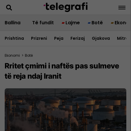
Ballina
Të fundit
Lajme
Botë
Ekono
Prishtina
Prizreni
Peja
Ferizaj
Gjakova
Mitrov
Ekonomi
>
Botë
Rritet çmimi i naftës pas sulmeve
të reja ndaj Iranit