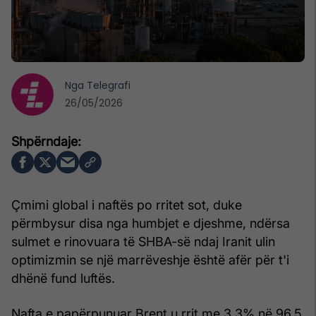
Nga
Telegrafi
26/05/2026
Çmimi global i naftës po rritet sot, duke
përmbysur disa nga humbjet e djeshme, ndërsa
sulmet e rinovuara të SHBA-së ndaj Iranit ulin
optimizmin se një marrëveshje është afër për t'i
dhënë fund luftës.
Nafta e papërpunuar Brent u rrit me 3.3% në 96.5