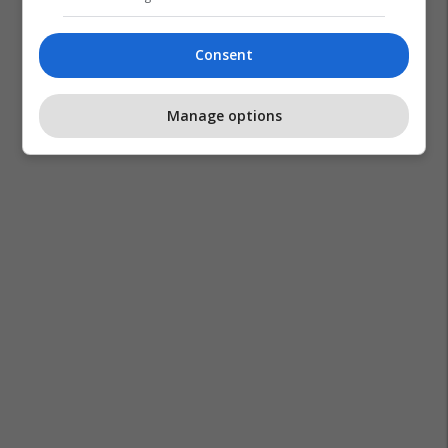
Nafta
Irani
Shba
Ngushtica E Hormuzit
Lufta Në Iran
Consent
Manage options