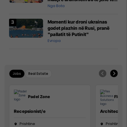
pazakontë
Nga Bota
Momenti kur droni ukrainas
godet plazhin në Rusi, pranë
"pallatit të Putinit"
Evropa
Jobs
Real Estate
Padel Zone
Flex B
Recepsionist/e
Architect
Prishtine
Prishtinë