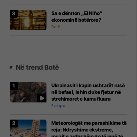
Sa e dëmton „El Niño“
ekonominë botërore?
Botë
Në trend Botë
Ukrainasit i kapin ushtarët rusë
në befasi, ishin duke fjetur në
strehimoret e kamufluara
Evropa
Meteorologët me parashikime të
reja: Ndryshime ekstreme,
muajt e ardhshëm do të jenë të