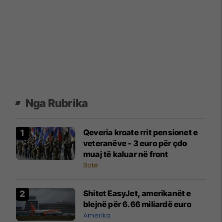
Nga Rubrika
Qeveria kroate rrit pensionet e
veteranëve - 3 euro për çdo
muaj të kaluar në front
Botë
Shitet EasyJet, amerikanët e
blejnë për 6.66 miliardë euro
Amerika