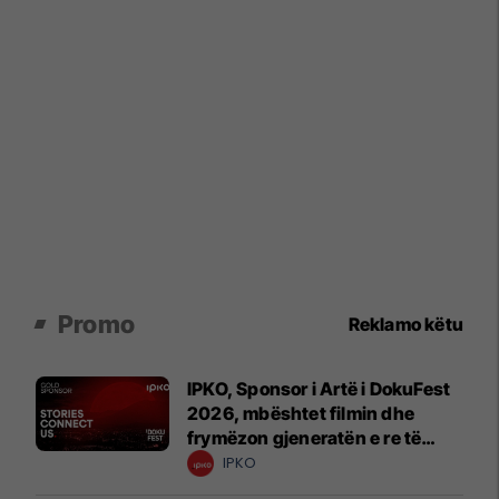
Promo
Reklamo këtu
IPKO, Sponsor i Artë i DokuFest
2026, mbështet filmin dhe
frymëzon gjeneratën e re të
krijuesve
IPKO