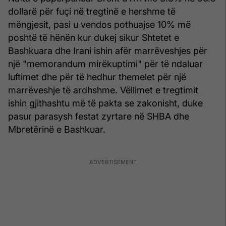
dollarë për fuçi në tregtinë e hershme të
mëngjesit, pasi u vendos pothuajse 10% më
poshtë të hënën kur dukej sikur Shtetet e
Bashkuara dhe Irani ishin afër marrëveshjes për
një "memorandum mirëkuptimi" për të ndaluar
luftimet dhe për të hedhur themelet për një
marrëveshje të ardhshme. Vëllimet e tregtimit
ishin gjithashtu më të pakta se zakonisht, duke
pasur parasysh festat zyrtare në SHBA dhe
Mbretërinë e Bashkuar.