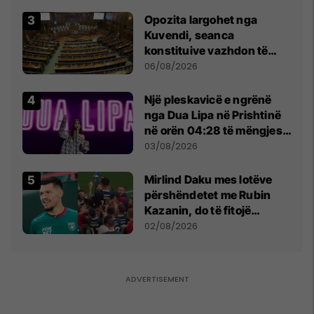
tribunat
Opozita largohet nga
Kuvendi, seanca
konstituive vazhdon të
shtunën në orën 11:00
06/08/2026
Një pleskavicë e ngrënë
nga Dua Lipa në Prishtinë
në orën 04:28 të mëngjesit
- dhe bota digjitale serbe
03/08/2026
shpall gjendjen e luftës
Mirlind Daku mes lotëve
përshëndetet me Rubin
Kazanin, do të fitojë
miliona te Spartak Moska
02/08/2026