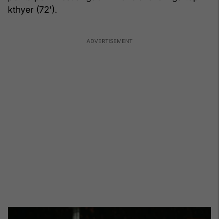
kthyer (72').