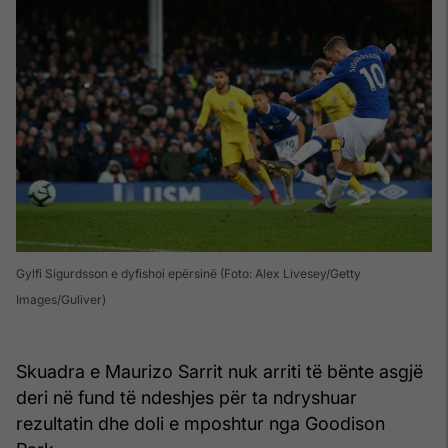
Gylfi Sigurdsson e dyfishoi epërsinë (Foto: Alex Livesey/Getty
Images/Guliver)
Skuadra e Maurizo Sarrit nuk arriti të bënte asgjë
deri në fund të ndeshjes për ta ndryshuar
rezultatin dhe doli e mposhtur nga Goodison