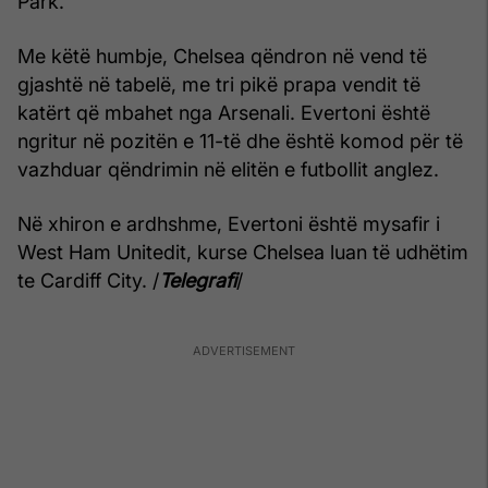
Park.
Me këtë humbje, Chelsea qëndron në vend të
gjashtë në tabelë, me tri pikë prapa vendit të
katërt që mbahet nga Arsenali. Evertoni është
ngritur në pozitën e 11-të dhe është komod për të
vazhduar qëndrimin në elitën e futbollit anglez.
Në xhiron e ardhshme, Evertoni është mysafir i
West Ham Unitedit, kurse Chelsea luan të udhëtim
te Cardiff City. /
Telegrafi
/