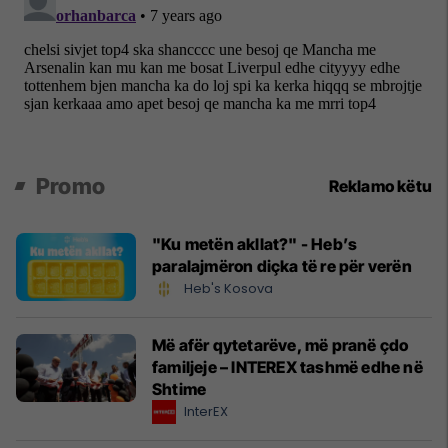
Promo
Reklamo këtu
"Ku metën akllat?" - Heb’s
paralajmëron diçka të re për verën
Heb's Kosova
Më afër qytetarëve, më pranë çdo
familjeje – INTEREX tashmë edhe në
Shtime
InterEX