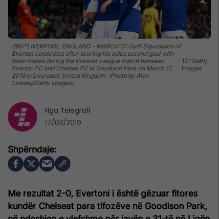
290:"LIVERPOOL, ENGLAND - MARCH 17: Gylfi Sigurdsson of
Everton celebrates after scoring his sides second goal with
team mates during the Premier League match between
12:"Getty
Everton FC and Chelsea FC at Goodison Park on March 17,
Images
2019 in Liverpool, United Kingdom. (Photo by Alex
Livesey/Getty Images)
Nga
Telegrafi
17/03/2019
Me rezultat 2-0, Evertoni i është gëzuar fitores
kundër Chelseat para tifozëve në Goodison Park,
në ndeshjen e vlefshme për javën e 31-të në Ligën