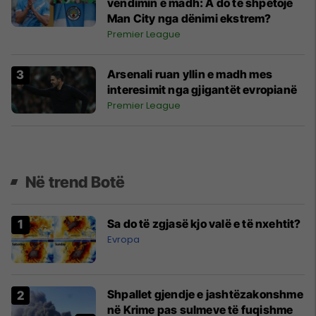
vendimin e madh: A do të shpëtojë
Man City nga dënimi ekstrem?
Premier League
Arsenali ruan yllin e madh mes
interesimit nga gjigantët evropianë
Premier League
Në trend Botë
Sa do të zgjasë kjo valë e të nxehtit?
Evropa
Shpallet gjendje e jashtëzakonshme
në Krime pas sulmeve të fuqishme