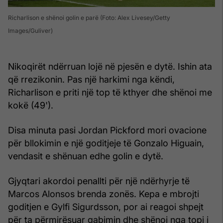
Richarlison e shënoi golin e parë (Foto: Alex Livesey/Getty
Images/Guliver)
Nikoqirët ndërruan lojë në pjesën e dytë. Ishin ata
që rrezikonin. Pas një harkimi nga këndi,
Richarlison e priti një top të kthyer dhe shënoi me
kokë (49').
Disa minuta pasi Jordan Pickford mori ovacione
për bllokimin e një goditjeje të Gonzalo Higuain,
vendasit e shënuan edhe golin e dytë.
Gjyqtari akordoi penallti për një ndërhyrje të
Marcos Alonsos brenda zonës. Kepa e mbrojti
goditjen e Gylfi Sigurdsson, por ai reagoi shpejt
për ta përmirësuar gabimin dhe shënoi nga topi i