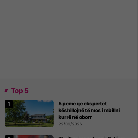
Top 5
5 pemë që ekspertët
këshillojnë të mos i mbillni
kurrë në oborr
22/06/2026