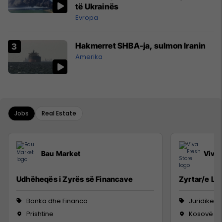
të Ukrainës
Evropa
Hakmerret SHBA-ja, sulmon Iranin
Amerika
Jobs
Real Estate
Bau Market
Viva 
Udhëheqës i Zyrës së Financave
Zyrtar/e Lig
Banka dhe Financa
Juridike
Prishtine
Kosovë