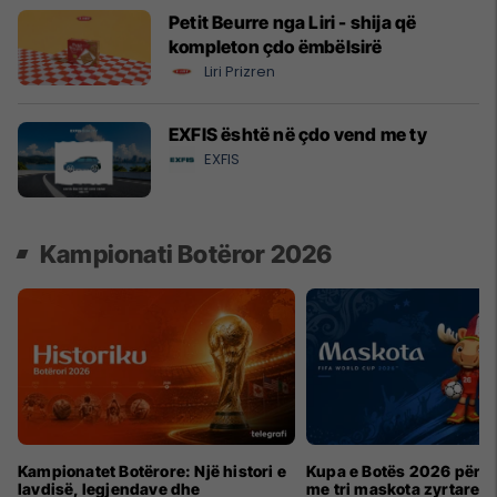
Petit Beurre nga Liri - shija që
kompleton çdo ëmbëlsirë
Liri Prizren
EXFIS është në çdo vend me ty
EXFIS
Kampionati Botëror 2026
Kampionatet Botërore: Një histori e
Kupa e Botës 2026 për h
lavdisë, legjendave dhe
me tri maskota zyrtare