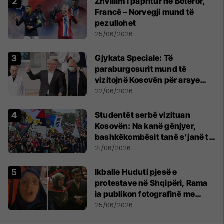
Zhvillim i papritur në Botëror,
Francë – Norvegji mund të
pezullohet
25/06/2026
​Gjykata Speciale: Të
paraburgosurit mund të
vizitojnë Kosovën për arsye
humanitare
22/06/2026
Studentët serbë vizituan
Kosovën: Na kanë gënjyer,
bashkëkombësit tanë s’janë të
shtypur
21/06/2026
Ikballe Huduti pjesë e
protestave në Shqipëri, Rama
ia publikon fotografinë me
Ahmadinejadin e Iranit
25/06/2026