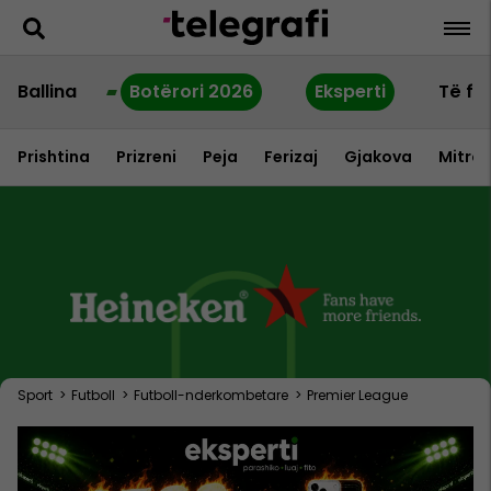
Ballina
Botërori 2026
Eksperti
Të fu
Prishtina
Prizreni
Peja
Ferizaj
Gjakova
Mitrov
Sport
>
Futboll
>
Futboll-nderkombetare
>
Premier League