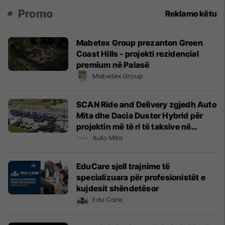
Promo
Reklamo këtu
Mabetex Group prezanton Green
Coast Hills - projekti rezidencial
premium në Palasë
Mabetex Group
SCAN Ride and Delivery zgjedh Auto
Mita dhe Dacia Duster Hybrid për
projektin më të ri të taksive në
Prishtinë
Auto Mita
EduCare sjell trajnime të
specializuara për profesionistët e
kujdesit shëndetësor
Edu Care