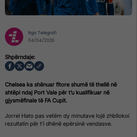
Nga
Telegrafi
04/04/2026
Chelsea ka shënuar fitore shumë të thellë në
shtëpi ndaj Port Vale për t’u kualifikuar në
gjysmëfinale të FA Cupit.
Jorrel Hato pas vetëm dy minutave lojë zhbllokoi
rezultatin për t’i dhënë epërsinë vendasve.