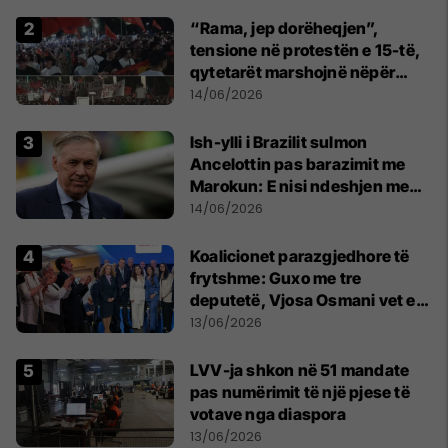
“Rama, jep dorëheqjen”,
tensione në protestën e 15-të,
qytetarët marshojnë nëpër
kryeqytet
14/06/2026
Ish-ylli i Brazilit sulmon
Ancelottin pas barazimit me
Marokun: E nisi ndeshjen me
formacionin e gabuar
14/06/2026
Koalicionet parazgjedhore të
frytshme: Guxo me tre
deputetë, Vjosa Osmani vet e
treta në Kuvend
13/06/2026
LVV-ja shkon në 51 mandate
pas numërimit të një pjese të
votave nga diaspora
13/06/2026