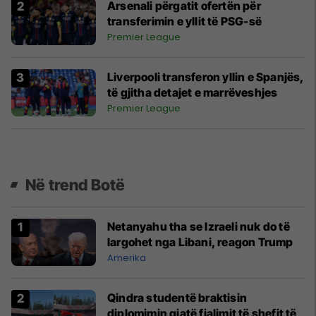
Arsenali përgatit ofertën për
transferimin e yllit të PSG-së
Premier League
Liverpooli transferon yllin e Spanjës,
të gjitha detajet e marrëveshjes
Premier League
Në trend Botë
Netanyahu tha se Izraeli nuk do të
largohet nga Libani, reagon Trump
Amerika
Qindra studentë braktisin
diplomimin gjatë fjalimit të shefit të