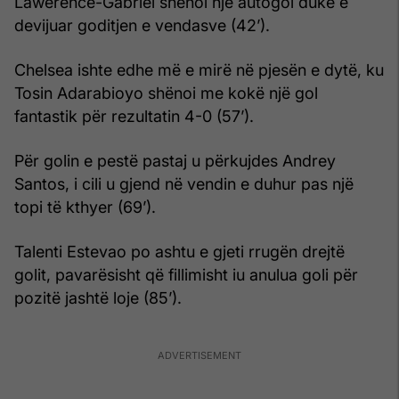
Lawerence-Gabriel shënoi një autogol duke e
devijuar goditjen e vendasve (42’).
Chelsea ishte edhe më e mirë në pjesën e dytë, ku
Tosin Adarabioyo shënoi me kokë një gol
fantastik për rezultatin 4-0 (57’).
Për golin e pestë pastaj u përkujdes Andrey
Santos, i cili u gjend në vendin e duhur pas një
topi të kthyer (69’).
Talenti Estevao po ashtu e gjeti rrugën drejtë
golit, pavarësisht që fillimisht iu anulua goli për
pozitë jashtë loje (85’).