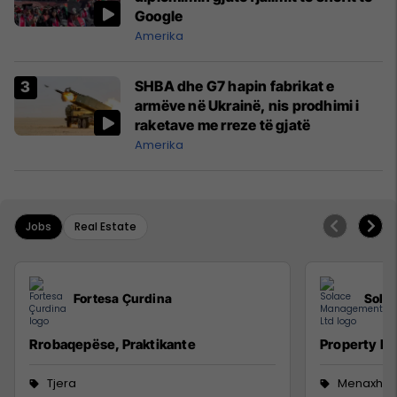
Google
Amerika
SHBA dhe G7 hapin fabrikat e
armëve në Ukrainë, nis prodhimi i
raketave me rreze të gjatë
Amerika
Jobs
Real Estate
Fortesa Çurdina
Sola
Rrobaqepëse, Praktikante
Property M
Tjera
Menaxhm