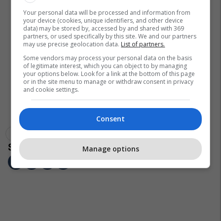
Your personal data will be processed and information from
your device (cookies, unique identifiers, and other device
data) may be stored by, accessed by and shared with 369
partners, or used specifically by this site. We and our partners
may use precise geolocation data.
List of partners.
Some vendors may process your personal data on the basis
of legitimate interest, which you can object to by managing
your options below. Look for a link at the bottom of this page
or in the site menu to manage or withdraw consent in privacy
and cookie settings.
Consent
Port Vale
Fa Cup
Chelsea
Manage options