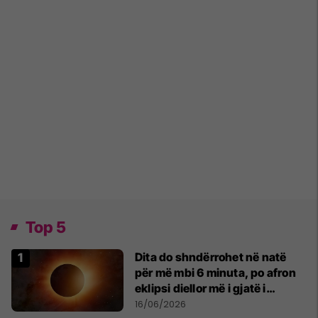
Top 5
Dita do shndërrohet në natë
për më mbi 6 minuta, po afron
eklipsi diellor më i gjatë i
shekullit të 21-të
16/06/2026