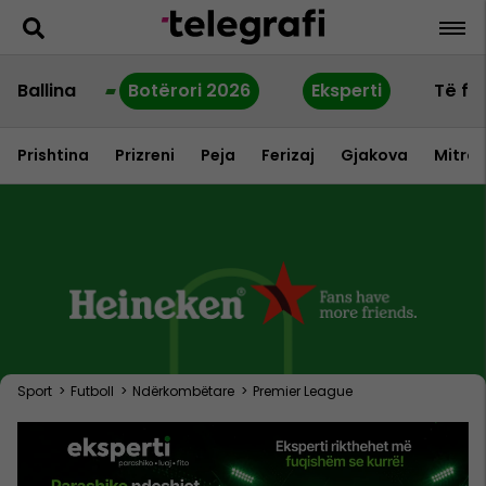
Ballina
Botërori 2026
Eksperti
Të fu
Prishtina
Prizreni
Peja
Ferizaj
Gjakova
Mitrov
Sport
>
Futboll
>
Ndërkombëtare
>
Premier League