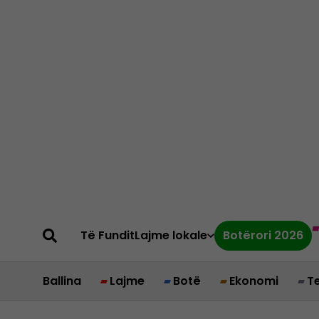
Të Fundit
Lajme lokale
Botërori 2026
Ballina
Lajme
Botë
Ekonomi
T