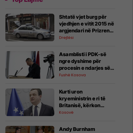
Shtatë vjet burg për
vjedhjen e vitit 2015 në
argjendari në Prizren,
Gjykata urdhëron
Drejtësi
kompensimin e 195
mijë eurove
Asamblisti i PDK-së
ngre dyshime për
procesin e ndarjes së
bursave në Fushë
Fushë Kosova
Kosovë
Kurti uron
kryeministrin e ri të
Britanisë, kërkon
forcimin e
Kosovë
bashkëpunimit mes
FSK-së dhe ushtrisë
Andy Burnham
britanike