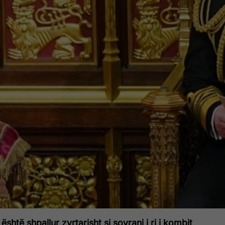
 është shpallur zyrtarisht si sovrani i ri i kombit