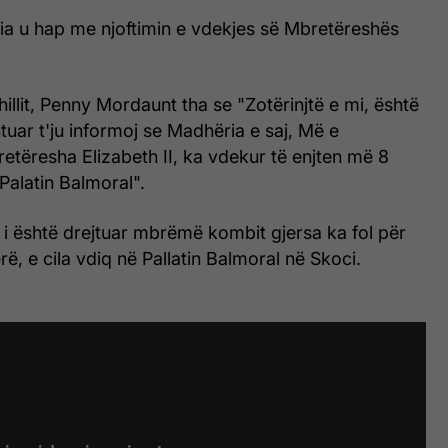
ia u hap me njoftimin e vdekjes së Mbretëreshës
hillit, Penny Mordaunt tha se "Zotërinjtë e mi, është
htuar t'ju informoj se Madhëria e saj, Më e
tëresha Elizabeth II, ka vdekur të enjten më 8
Palatin Balmoral".
i është drejtuar mbrëmë kombit gjersa ka fol për
erë, e cila vdiq në Pallatin Balmoral në Skoci.