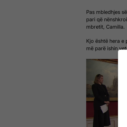
Pas mbledhjes së Kë
pari që nënshkro
mbretit, Camilla.
Kjo është hera e 
më parë ishin ve