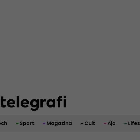
ech
Sport
Magazina
Cult
Ajo
Life