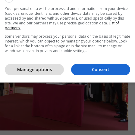
Your personal data will be processed and information from your device
(cookies, unique identifiers, and other device data) may be stored by,
accessed by and shared with 369 partners, or used specifically by this
site. We and our partners may use precise geolocation data.
List of
partners.
Some vendors may process your personal data on the basis of legitimate
interest, which you can object to by managing your options below. Look
for a link at the bottom of this page or in the site menu to manage or
withdraw consent in privacy and cookie settings.
Manage options
Consent