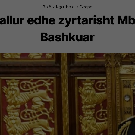
Botë
>
Nga-bota
>
Evropa
llur edhe zyrtarisht Mb
Bashkuar