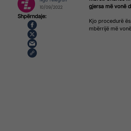
Nga
Telegrafi
gjersa më vonë d
10/09/2022
Kjo procedurë ësht
mbërrijë më vonë