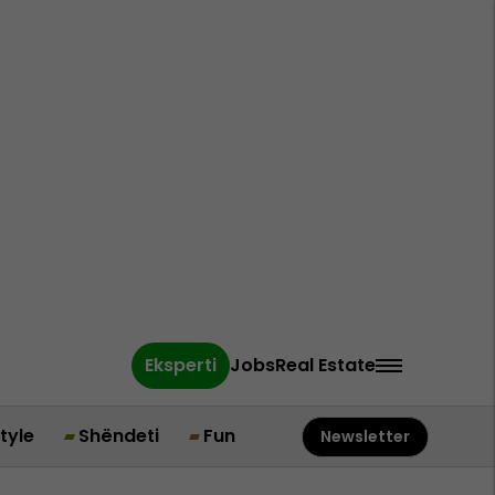
Eksperti
Jobs
Real Estate
style
Shëndeti
Fun
Newsletter