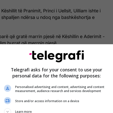
shillit të Pranimit, Princi i Uellsit, Uilliam ishte i
i shpalljen ndërsa u ndoq nga bashkëshortja e
parë që gratë marrin pjesë në Këshillin e Aderimit -
tëm burrat që merrnin pjesë.
Telegrafi asks for your consent to use your
personal data for the following purposes:
Personalised advertising and content, advertising and content
measurement, audience research and services development
Store and/or access information on a device
Learn more