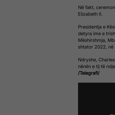
Në fakt, ceremon
Elizabeth II.
Presidentja e Kës
detyra ime e tris
Mëshirshmja, Mbre
shtator 2022, në 
Ndryshe, Charles 
nënën e tij të ndj
/Telegrafi/