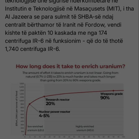
teknologjisë dhe sigurisë ndërkombëtare në
Institutin e Teknologjisë në Masaçusets (MIT), i tha
Al Jazeera se para sulmit të SHBA-së ndaj
centralit bërthamor të Iranit në Fordow, vendi
kishte të paktën 10 kaskada me nga 174
centrifuga IR-6 në funksionim - që do të thotë
1,740 centrifuga IR-6.