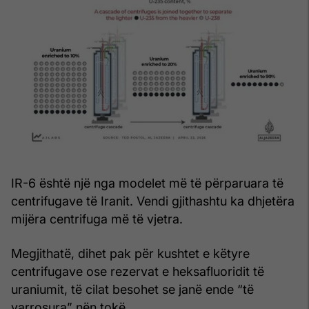
IR-6 është një nga modelet më të përparuara të
centrifugave të Iranit. Vendi gjithashtu ka dhjetëra
mijëra centrifuga më të vjetra.
Megjithatë, dihet pak për kushtet e këtyre
centrifugave ose rezervat e heksafluoridit të
uraniumit, të cilat besohet se janë ende “të
varrosura” nën tokë.