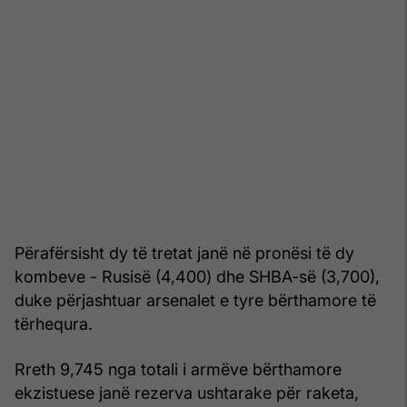
Përafërsisht dy të tretat janë në pronësi të dy
kombeve - Rusisë (4,400) dhe SHBA-së (3,700),
duke përjashtuar arsenalet e tyre bërthamore të
tërhequra.
Rreth 9,745 nga totali i armëve bërthamore
ekzistuese janë rezerva ushtarake për raketa,