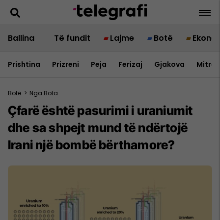
Ballina
Të fundit
Lajme
Botë
Ekono
Prishtina
Prizreni
Peja
Ferizaj
Gjakova
Mitrov
Botë
>
Nga Bota
Çfarë është pasurimi i uraniumit
dhe sa shpejt mund të ndërtojë
Irani një bombë bërthamore?