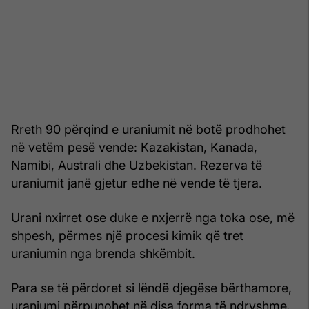
Rreth 90 përqind e uraniumit në botë prodhohet
në vetëm pesë vende: Kazakistan, Kanada,
Namibi, Australi dhe Uzbekistan. Rezerva të
uraniumit janë gjetur edhe në vende të tjera.
Urani nxirret ose duke e nxjerrë nga toka ose, më
shpesh, përmes një procesi kimik që tret
uraniumin nga brenda shkëmbit.
Para se të përdoret si lëndë djegëse bërthamore,
uraniumi përpunohet në disa forma të ndryshme.