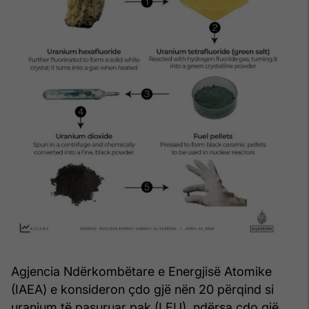
Agjencia Ndërkombëtare e Energjisë Atomike
(IAEA) e konsideron çdo gjë nën 20 përqind si
uranium të pasuruar pak (LEU), ndërsa çdo gjë