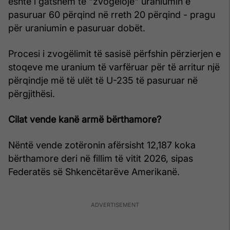
është i gatshëm të "zvogëlojë" uraniumin e
pasuruar 60 përqind në rreth 20 përqind - pragu
për uraniumin e pasuruar dobët.
Procesi i zvogëlimit të sasisë përfshin përzierjen e
stoqeve me uranium të varfëruar për të arritur një
përqindje më të ulët të U-235 të pasuruar në
përgjithësi.
Cilat vende kanë armë bërthamore?
Nëntë vende zotëronin afërsisht 12,187 koka
bërthamore deri në fillim të vitit 2026, sipas
Federatës së Shkencëtarëve Amerikanë.