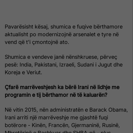
Pavarësisht kësaj, shumica e fuqive bërthamore
aktualisht po modernizojnë arsenalet e tyre në
vend që t'i çmontojnë ato.
Shumica e vendeve janë nënshkruese, përveç
pesë: India, Pakistani, Izraeli, Sudani i Jugut dhe
Koreja e Veriut.
Çfarë marrëveshjesh ka bërë Irani në lidhje me
programin e tij bërthamor në të kaluarën?
Në vitin 2015, nën administratën e Barack Obama,
Irani arriti një marrëveshje me gjashtë fuqi
botërore - Kinën, Francën, Gjermaninë, Rusinë,
Mbretërinë e Bashkuar dhe SHBA-në - plus