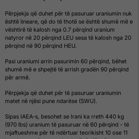
Përpjekja që duhet për të pasuruar uraniumin nuk
është lineare, që do të thotë se është shumë më e
vështirë të kalosh nga 0.7 përqind uranium
natyror në 20 përqind LEU sesa të kalosh nga 20
përqind në 90 përqind HEU.
Pasi uraniumi arrin pasurimin 60 përqind, bëhet
shumë më e shpejtë të arrish gradën 90 përqind
për armë.
Përpjekja që duhet për të pasuruar uraniumin
matet në njësi pune ndarëse (SWU).
Sipas IAEA-s, besohet se Irani ka rreth 440 kg
(970 lbs) uranium të pasuruar në 60 përqind - të
mjaftueshme për të ndërtuar teorikisht 10 ose 11