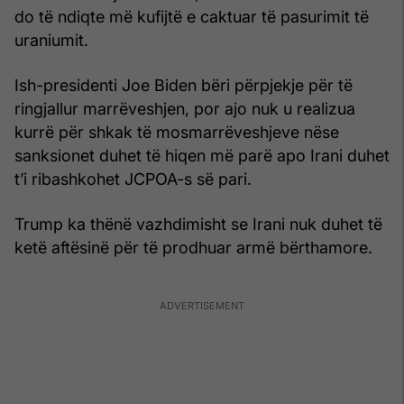
do të ndiqte më kufijtë e caktuar të pasurimit të
uraniumit.
Ish-presidenti Joe Biden bëri përpjekje për të
ringjallur marrëveshjen, por ajo nuk u realizua
kurrë për shkak të mosmarrëveshjeve nëse
sanksionet duhet të hiqen më parë apo Irani duhet
t’i ribashkohet JCPOA-s së pari.
Trump ka thënë vazhdimisht se Irani nuk duhet të
ketë aftësinë për të prodhuar armë bërthamore.