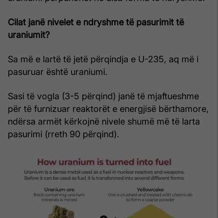
Cilat janë nivelet e ndryshme të pasurimit të
uraniumit?
Sa më e lartë të jetë përqindja e U-235, aq më i
pasuruar është uraniumi.
Sasi të vogla (3-5 përqind) janë të mjaftueshme
për të furnizuar reaktorët e energjisë bërthamore,
ndërsa armët kërkojnë nivele shumë më të larta
pasurimi (rreth 90 përqind).