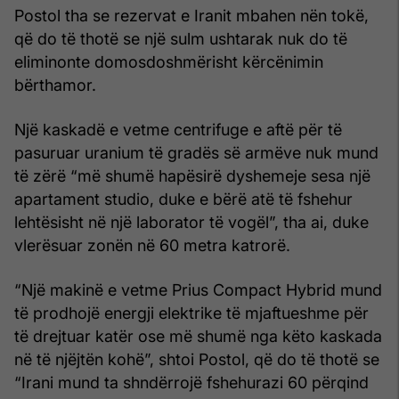
Postol tha se rezervat e Iranit mbahen nën tokë,
që do të thotë se një sulm ushtarak nuk do të
eliminonte domosdoshmërisht kërcënimin
bërthamor.
Një kaskadë e vetme centrifuge e aftë për të
pasuruar uranium të gradës së armëve nuk mund
të zërë “më shumë hapësirë dyshemeje sesa një
apartament studio, duke e bërë atë të fshehur
lehtësisht në një laborator të vogël”, tha ai, duke
vlerësuar zonën në 60 metra katrorë.
“Një makinë e vetme Prius Compact Hybrid mund
të prodhojë energji elektrike të mjaftueshme për
të drejtuar katër ose më shumë nga këto kaskada
në të njëjtën kohë”, shtoi Postol, që do të thotë se
“Irani mund ta shndërrojë fshehurazi 60 përqind