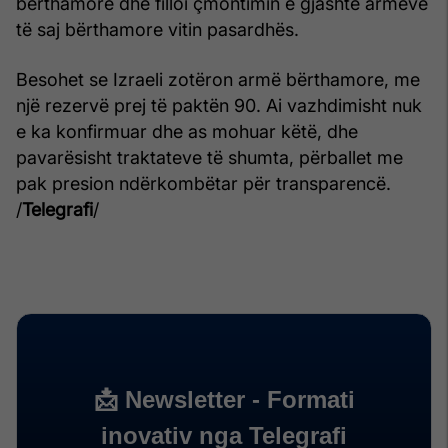
bërthamore dhe filloi çmontimin e gjashtë armëve
të saj bërthamore vitin pasardhës.
Besohet se Izraeli zotëron armë bërthamore, me
një rezervë prej të paktën 90. Ai vazhdimisht nuk
e ka konfirmuar dhe as mohuar këtë, dhe
pavarësisht traktateve të shumta, përballet me
pak presion ndërkombëtar për transparencë.
/
Telegrafi
/