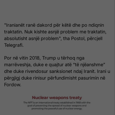
"Iranianët ranë dakord për këtë dhe po ndiqnin
traktatin. Nuk kishte asnjë problem me traktatin,
absolutisht asnjë problem", tha Postol, përcjell
Telegrafi.
Por në vitin 2018, Trump u tërhoq nga
marrëveshja, duke e quajtur atë “të njëanshme”
dhe duke rivendosur sanksionet ndaj Iranit. Irani u
përgjigj duke rinisur përfundimisht pasurimin në
Fordow.