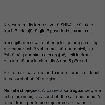
Kryesore midis kërkesave të SHBA-së është që
Irani të ndalojë të gjithë pasurimin e uraniumit.
Irani gjithmonë ka këmbëngulur që programi i tij
bërthamor është vetëm për përdorim civil, siç
është për prodhimin e energjisë, i cili kërkon
pasurim të uraniumit midis 3 dhe 5 përqind.
Për të ndërtuar armë bërthamore, uraniumi duhet
të pasurohet në 90 përqind.
Në këtë shpjegues,
Al Jazeera
ka treguar se çfarë
është uraniumi, si pasurohet dhe sa kohë mund t'i
duhet Iranit për të bërë një armë bërthamore,