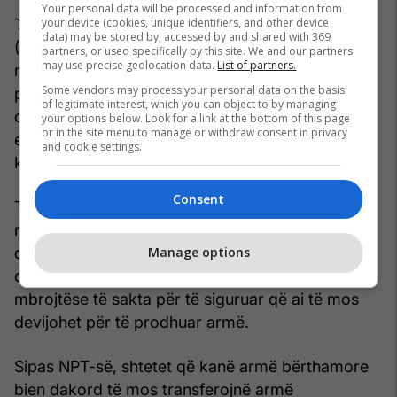
Your personal data will be processed and information from
your device (cookies, unique identifiers, and other device
Traktati për Mospërhapjen e Armëve Bërthamore
data) may be stored by, accessed by and shared with 369
(NPT), i miratuar në vitin 1968, është një
partners, or used specifically by this site. We and our partners
may use precise geolocation data.
List of partners.
marrëveshje ndërkombëtare historike që synon
Some vendors may process your personal data on the basis
parandalimin e përhapjes së armëve bërthamore
of legitimate interest, which you can object to by managing
dhe promovimin e përdorimeve paqësore të
your options below. Look for a link at the bottom of this page
or in the site menu to manage or withdraw consent in privacy
energjisë bërthamore. Irani është nënshkrues i
and cookie settings.
këtij pakti.
Consent
Traktati mbështet të drejtën e të gjithë
nënshkruesve për të pasuruar uraniumin për
Manage options
qëllime paqësore, duke përfshirë energjinë,
qëllime mjekësore ose industriale, me masa
mbrojtëse të sakta për të siguruar që ai të mos
devijohet për të prodhuar armë.
Sipas NPT-së, shtetet që kanë armë bërthamore
bien dakord të mos transferojnë armë