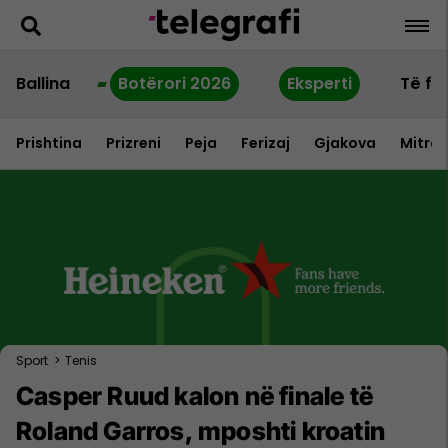
Ballina
Botërori 2026
Eksperti
Të fu
Prishtina
Prizreni
Peja
Ferizaj
Gjakova
Mitrov
Sport
>
Tenis
Casper Ruud kalon në finale të
Roland Garros, mposhti kroatin