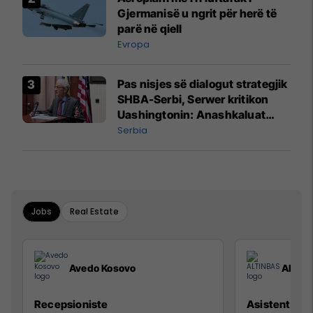
Gjermanisë u ngrit për herë të
parë në qiell
Evropa
Pas nisjes së dialogut strategjik
SHBA-Serbi, Serwer kritikon
Uashingtonin: Anashkaluat
Banjskën, sulmin ndaj KFOR-it
Serbia
dhe rrëmbimin e Policëve të
Kosovës
Jobs
Real Estate
Avedo Kosovo
ALTIN
Recepsioniste
Asistente e S