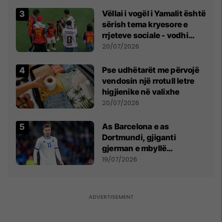
Vëllai i vogël i Yamalit është
sërish tema kryesore e
rrjeteve sociale - vodhi
vëmendjen pas finales së
20/07/2026
Kupës së Botës
Pse udhëtarët me përvojë
vendosin një rrotull letre
higjienike në valixhe
20/07/2026
As Barcelona e as
Dortmundi, gjiganti
gjerman e mbyllë
marrëveshjen për Fisnik
19/07/2026
Asllanin