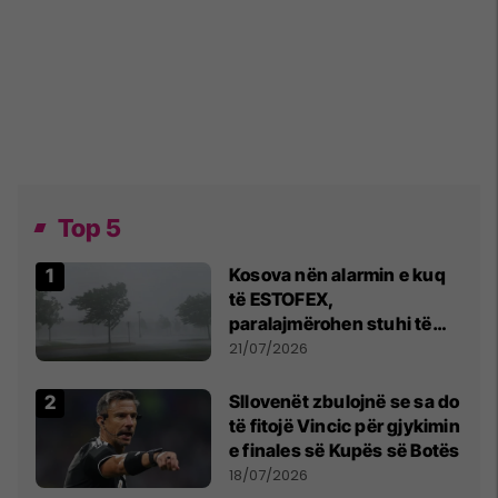
Top 5
Kosova nën alarmin e kuq
të ESTOFEX,
paralajmërohen stuhi të
fuqishme me breshër dhe
21/07/2026
erëra të forta
Sllovenët zbulojnë se sa do
të fitojë Vincic për gjykimin
e finales së Kupës së Botës
18/07/2026