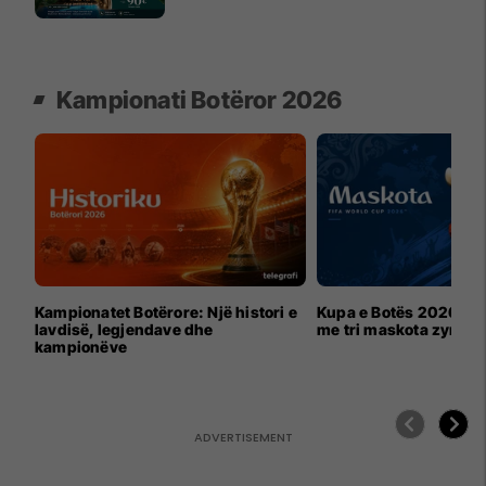
Kampionati Botëror 2026
Kampionatet Botërore: Një histori e
Kupa e Botës 2026 për
lavdisë, legjendave dhe
me tri maskota zyrtar
kampionëve