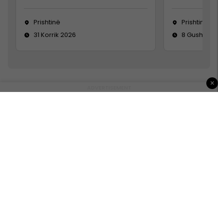
Prishtinë
Prishtinë
31 Korrik 2026
8 Gusht 20
×