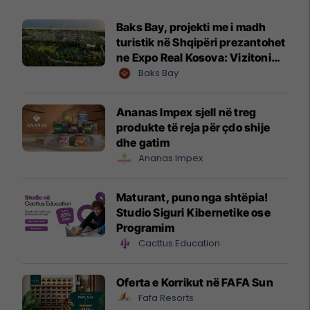
Baks Bay, projekti me i madh
turistik në Shqipëri prezantohet
ne Expo Real Kosova: Vizitoni
shtandin dhe zbuloni
Baks Bay
mundësitë e investimit
Ananas Impex sjell në treg
produkte të reja për çdo shije
dhe gatim
Ananas Impex
Maturant, puno nga shtëpia!
Studio Siguri Kibernetike ose
Programim
Cacttus Education
Oferta e Korrikut në FAFA Sun
Fafa Resorts