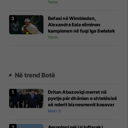
Tenis
Befasi në Wimbledon,
Alexandra Eala eliminon
kampionen në fuqi Iga Swiatek
Tenis
Në trend Botë
Dritan Abazoviqi merret në
pyetje për dhënien e shtetësisë
së nderit biznesmenit kosovar
Mali i Zi
Aeroplani më i ri luftarak i