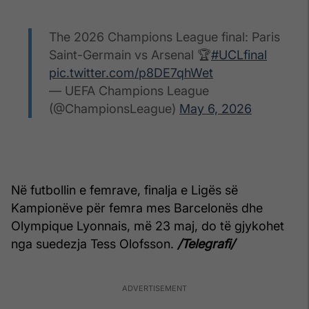
The 2026 Champions League final: Paris
Saint-Germain vs Arsenal 🏆
#UCLfinal
pic.twitter.com/p8DE7qhWet
— UEFA Champions League
(@ChampionsLeague)
May 6, 2026
Në futbollin e femrave, finalja e Ligës së
Kampionëve për femra mes Barcelonës dhe
Olympique Lyonnais, më 23 maj, do të gjykohet
nga suedezja Tess Olofsson.
/Telegrafi/