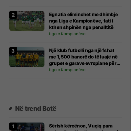
Egnatia eliminohet me dhimbje
nga Liga e Kampionëve, fati i
kthen shpinën nga penalltitë
Liga e Kampionëve
Një klub futbolli nga një fshat
me 1,500 banorë do të luajë në
grupet e garave evropiane për
herë të parë në histori
Liga e Kampionëve
Në trend Botë
Sërish kërcënon, Vuçiq para