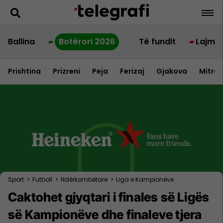
Ballina
Botërori 2026
Të fundit
Lajme
Prishtina
Prizreni
Peja
Ferizaj
Gjakova
Mitrov
Sport
>
Futboll
>
Ndërkombëtare
>
Liga e Kampionëve
Caktohet gjyqtari i finales së Ligës
së Kampionëve dhe finaleve tjera