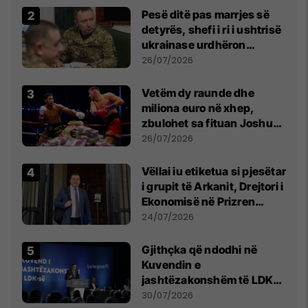
Pesë ditë pas marrjes së
detyrës, shefi i ri i ushtrisë
ukrainase urdhëron
kontroll të madh
26/07/2026
Vetëm dy raunde dhe
miliona euro në xhep,
zbulohet sa fituan Joshua
e Prenga
26/07/2026
Vëllai iu etiketua si pjesëtar
i grupit të Arkanit, Drejtori i
Ekonomisë në Prizren
mohon pretendimet
24/07/2026
Gjithçka që ndodhi në
Kuvendin e
jashtëzakonshëm të LDK-
së
30/07/2026