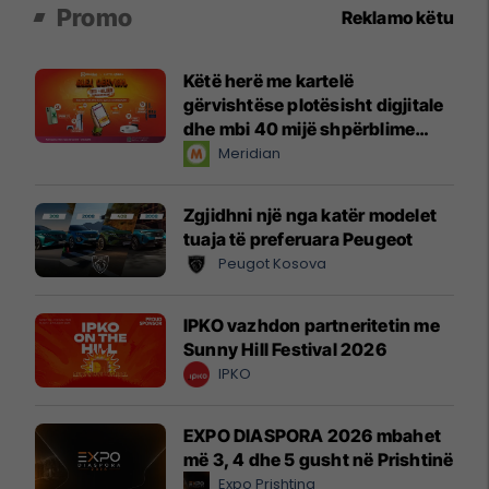
Promo
Reklamo këtu
Këtë herë me kartelë
gërvishtëse plotësisht digjitale
dhe mbi 40 mijë shpërblime
instant!
Meridian
Zgjidhni një nga katër modelet
tuaja të preferuara Peugeot
Peugot Kosova
IPKO vazhdon partneritetin me
Sunny Hill Festival 2026
IPKO
EXPO DIASPORA 2026 mbahet
më 3, 4 dhe 5 gusht në Prishtinë
Expo Prishtina