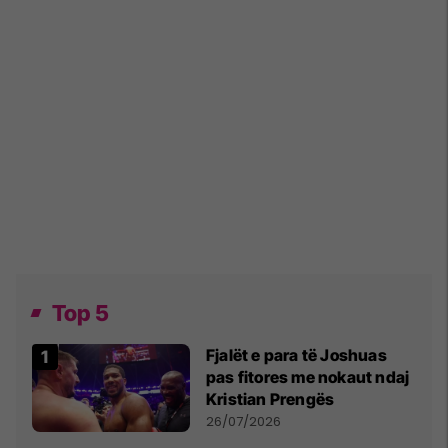
Top 5
Fjalët e para të Joshuas
pas fitores me nokaut ndaj
Kristian Prengës
26/07/2026