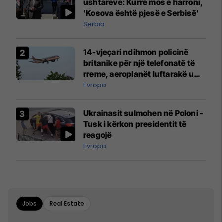
ushtarëve: Kurrë mos e harroni,
'Kosova është pjesë e Serbisë'
Serbia
14-vjeçari ndihmon policinë
britanike për një telefonatë të
rreme, aeroplanët luftarakë u
ngritën në ajër për të
Evropa
interceptuar fluturaken e Qatar
Airways që po shkonte drejt
Ukrainasit sulmohen në Poloni -
Mançesterit
Tusk i kërkon presidentit të
reagojë
Evropa
Jobs
Real Estate