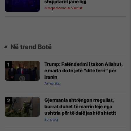
shqiptarët janë ligj
Maqedonia e Veriut
Në trend Botë
Trump: Falënderimi i takon Allahut,
e marta do të jetë "ditë ferri" për
Iranin
Amerika
Gjermania shtrëngon rregullat,
burrat duhet të marrin leje nga
ushtria për të dalë jashtë shtetit
Evropa