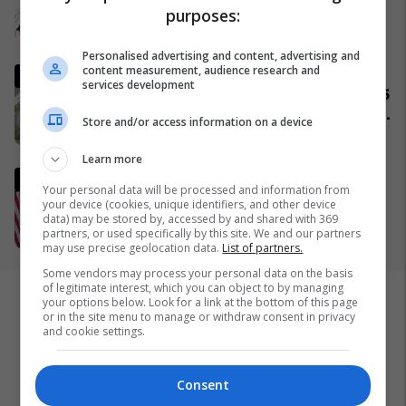
Rolex? (Foto)
purposes:
29/11/2016
Personalised advertising and content, advertising and
content measurement, audience research and
Komuniteti shqiptar do të
services development
ndërtojë xhami moderne prej 15
milionë frangash në St. Gallen
Store and/or access information on a device
të Zvicrës
05/04/2026
Learn more
Ish-zyrtari amerikan, Kent:
Your personal data will be processed and information from
SHBA-ja do të largohet nga
your device (cookies, unique identifiers, and other device
NATO dhe do ta mbështet
data) may be stored by, accessed by and shared with 369
partners, or used specifically by this site. We and our partners
Izraelin në një luftë të
09/04/2026
may use precise geolocation data.
List of partners.
mundshme me Turqinë në Siri
Some vendors may process your personal data on the basis
of legitimate interest, which you can object to by managing
your options below. Look for a link at the bottom of this page
or in the site menu to manage or withdraw consent in privacy
and cookie settings.
Consent