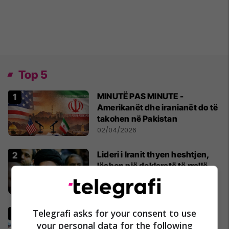
Top 5
MINUTË PAS MINUTE -
Amerikanët dhe iranianët do të
takohen në Pakistan
02/04/2026
Lideri i Iranit thyen heshtjen,
lëshon një deklaratë të rrallë
publike
06/04/2026
Telegrafi asks for your consent to use
Pse Fidel Castro gjithmonë
mbante dy orë të markës
your personal data for the following