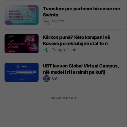
Transfere për partnerë biznesor me
Swinto
Swinto
Kërkon punë? Këto kompani në
Kosovë po rekrutojnë staf të ri
Telegrafi Jobs
UBT lanson Global Virtual Campus,
një model i ri i arsimit pa kufij
UBT