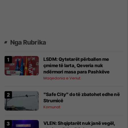
Nga Rubrika
LSDM: Qytetarët përballen me
çmime të larta, Qeveria nuk
ndërmori masa para Pashkëve
Maqedonia e Veriut
"Safe City" do të zbatohet edhe në
Strumicë
Komunat
VLEN: Shqiptarët nuk janë vegël,