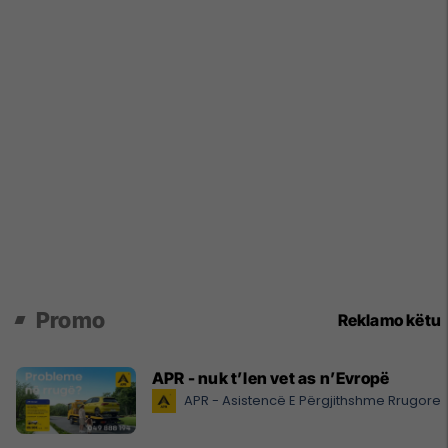
Promo
Reklamo këtu
APR - nuk t’len vet as n’Evropë
APR - Asistencë E Përgjithshme Rrugore