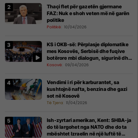
Thaçi flet për gazetën gjermane
FAZ: Nuk e shoh veten më në garën
politike
Politikë
10/04/2026
KS i OKB-së: Përplasje diplomatike
mes Kosovës, Serbisë dhe fuqive
botërore mbi dialogun, sigurinë dhe
UNMIK-un
Kosovë
09/04/2026
Vendimi i ri për karburantet, sa
kushtojnë nafta, benzina dhe gazi
sot në Kosovë
Të Tjera
11/04/2026
Ish-zyrtari amerikan, Kent: SHBA-ja
do të largohet nga NATO dhe do ta
mbështet Izraelin në një luftë të