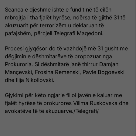
Seanca e djeshme ishte e fundit në të cilën
mbrojtja i tha fjalët hyrëse, ndërsa të gjithë 31 të
akuzuarit për terrorizëm u deklaruan të
pafajshëm, përcjell Telegrafi Maqedoni.
Procesi gjyqësor do të vazhdojë më 31 gusht me
dëgjimin e dëshmitarëve të propozuar nga
Prokuroria. Si dëshmitarë janë thirrur Damjan
Mançevski, Frosina Remenski, Pavle Bogoevski
dhe Ilija Nikollovski.
Gjykimi për këto ngjarje filloi javën e kaluar me
fjalët hyrëse të prokurores Villma Ruskovska dhe
avokatëve të të akuzuarve./Telegrafi/