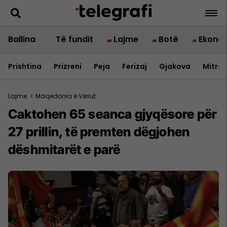
Ballina
Të fundit
Lajme
Botë
Ekono
Prishtina
Prizreni
Peja
Ferizaj
Gjakova
Mitrov
Lajme
>
Maqedonia e Veriut
Caktohen 65 seanca gjyqësore për
27 prillin, të premten dëgjohen
dëshmitarët e parë