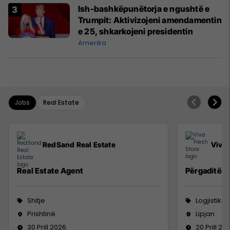
Ish-bashkëpunëtorja e ngushtë e
Trumpit: Aktivizojeni amendamentin
e 25, shkarkojeni presidentin
Amerika
Jobs
Real Estate
RedSand Real Estate
Viva 
Real Estate Agent
Përgaditës 
Shitje
Logjistikë
Prishtinë
Lipjan
30 Prill 2026
20 Prill 20