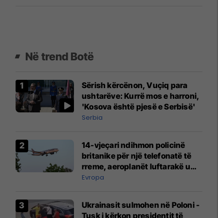
Në trend Botë
Sërish kërcënon, Vuçiq para
ushtarëve: Kurrë mos e harroni,
'Kosova është pjesë e Serbisë'
Serbia
14-vjeçari ndihmon policinë
britanike për një telefonatë të
rreme, aeroplanët luftarakë u
ngritën në ajër për të
Evropa
interceptuar fluturaken e Qatar
Airways që po shkonte drejt
Ukrainasit sulmohen në Poloni -
Mançesterit
Tusk i kërkon presidentit të