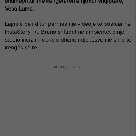
shumëpritur me këngëtaren e njohur shqiptare,
Vesa Luma.
Lajmi u bë i ditur përmes një videoje të postuar në
InstaStory, ku Bruno shfaqet në ambientet e një
studio incizimi duke u dhënë ndjekësve një shije të
këngës së re.