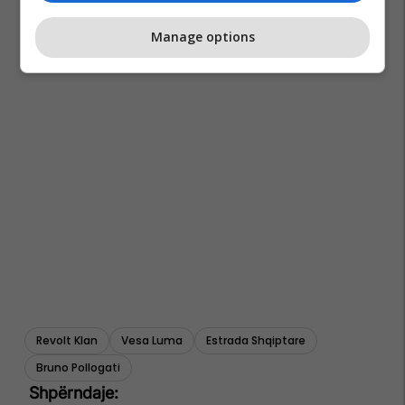
Manage options
Revolt Klan
Vesa Luma
Estrada Shqiptare
Bruno Pollogati