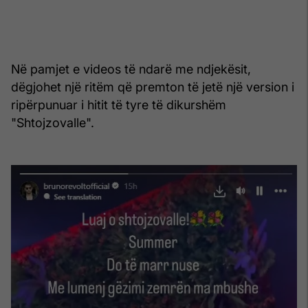
Në pamjet e videos të ndarë me ndjekësit,
dëgjohet një ritëm që premton të jetë një version i
ripërpunuar i hitit të tyre të dikurshëm
"Shtojzovalle".