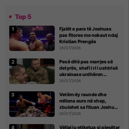
Top 5
Fjalët e para të Joshuas
pas fitores me nokaut ndaj
Kristian Prengës
26/07/2026
Pesë ditë pas marrjes së
detyrës, shefi i ri i ushtrisë
ukrainase urdhëron
kontroll të madh
26/07/2026
Vetëm dy raunde dhe
miliona euro në xhep,
zbulohet sa fituan Joshua
e Prenga
26/07/2026
Vëllai iu etiketua si pjesëtar