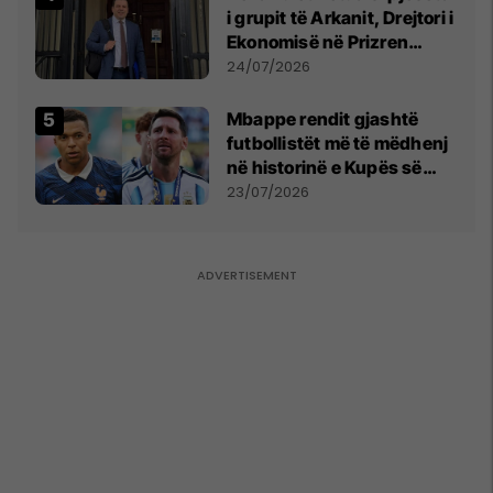
i grupit të Arkanit, Drejtori i
Ekonomisë në Prizren
mohon pretendimet
24/07/2026
Mbappe rendit gjashtë
futbollistët më të mëdhenj
në historinë e Kupës së
Botës, Messi mbetet i dyti
23/07/2026