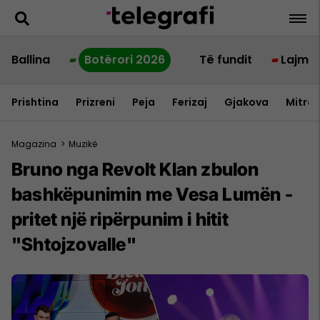
Ballina
Botërori 2026
Të fundit
Lajme
Prishtina
Prizreni
Peja
Ferizaj
Gjakova
Mitrov
Magazina
>
Muzikë
Bruno nga Revolt Klan zbulon
bashkëpunimin me Vesa Lumën -
pritet një ripërpunim i hitit
"Shtojzovalle"