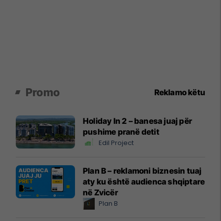
Promo
Reklamo këtu
Holiday In 2 – banesa juaj për
pushime pranë detit
Edil Project
Plan B – reklamoni biznesin tuaj
aty ku është audienca shqiptare
në Zvicër
Plan B