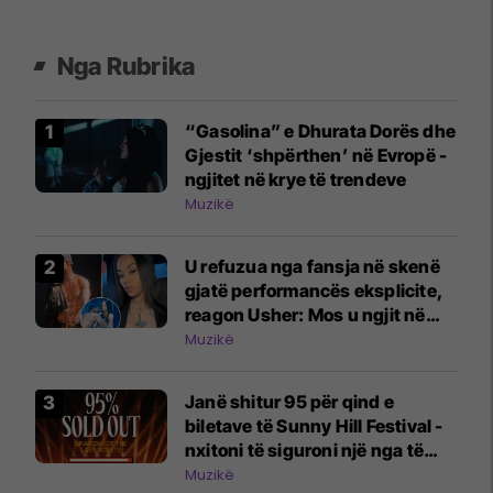
Nga Rubrika
“Gasolina” e Dhurata Dorës dhe
Gjestit ‘shpërthen’ në Evropë -
ngjitet në krye të trendeve
Muzikë
U refuzua nga fansja në skenë
gjatë performancës eksplicite,
reagon Usher: Mos u ngjit në
skenë nëse nuk do të jesh aty
Muzikë
Janë shitur 95 për qind e
biletave të Sunny Hill Festival -
nxitoni të siguroni një nga të
fundit
Muzikë